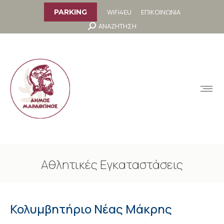
στο
περιεχόμενο
WiFi4EU
ΕΠΙΚΟΙΝΩΝΙΑ
PARKING
Search:
ΑΝΑΖΗΤΗΣΗ
MENU
Αθλητικές Εγκαταστάσεις
You are here:
Κολυμβητήριο Νέας Μάκρης