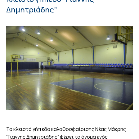
Δημητριάδης”
Το κλειστό γήπεδο καλαθοσφαίρισης Νέας Μάκρης
“Γιαννης Δημητριάδης” φέρει το όνομα ενός