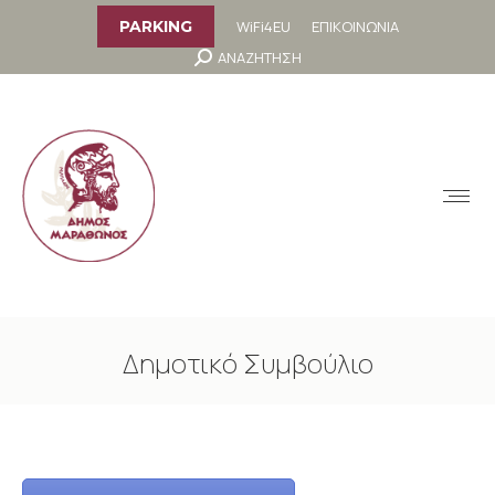
στο
περιεχόμενο
WiFi4EU
ΕΠΙΚΟΙΝΩΝΙΑ
PARKING
Search:
ΑΝΑΖΗΤΗΣΗ
MENU
Δημοτικό Συμβούλιο
You are here: