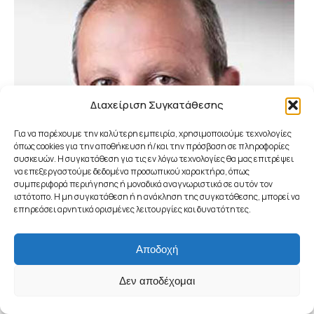
Διαχείριση Συγκατάθεσης
Για να παρέχουμε την καλύτερη εμπειρία, χρησιμοποιούμε τεχνολογίες
όπως cookies για την αποθήκευση ή/και την πρόσβαση σε πληροφορίες
συσκευών. Η συγκατάθεση για τις εν λόγω τεχνολογίες θα μας επιτρέψει
να επεξεργαστούμε δεδομένα προσωπικού χαρακτήρα, όπως
συμπεριφορά περιήγησης ή μοναδικά αναγνωριστικά σε αυτόν τον
ιστότοπο. Η μη συγκατάθεση ή η ανάκληση της συγκατάθεσης, μπορεί να
επηρεάσει αρνητικά ορισμένες λειτουργίες και δυνατότητες.
Αποδοχή
Δεν αποδέχομαι
Ζαχαρίας Μιχαήλ