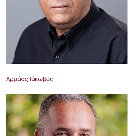
Αρμάος Ιάκωβος