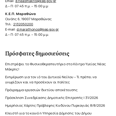
Email:
d.neasmakris@kep.gov.gr
Δ – Π: 07:45 π.μ. – 15:00 μ.μ
Κ.Ε.Π. Μαραθώνα
Οινόης 6, 19007 Μαραθώνας
Τηλ.:
2132050200
E-mail:
d.marathonos@kep.gov.gr
Δ – Π: 07:45 π.μ. – 15:00 μ.μ.
Πρόσφατες δημοσιεύσεις
Επιστρέφει το Φυσικοθεραπευτήριο στο Κέντρο Υγείας Νέας
Μάκρης!
Ενημέρωση για τον ιό του Δυτικού Νείλου – Τι πρέπει να
γνωρίζουν και να προσέχουν οι πολίτες
Πρόγραμμα εργασιών δικτύου αποχέτευσης
Πρόσκληση Συνεδρίασης Δημοτικής Επιτροπής | 31/2026
Ημερήσιος Χάρτης Πρόβλεψης Κινδύνου Πυρκαγιάς 8/8/2026
Κλειστή για το κοινό η Υπηρεσία Δόμησης του Δήμου