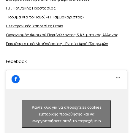
Γ.Γ. Πολιτικής Προστασίας
΄Ιδρυμα για το Παιδί «Η Παμμακάριστος»
Ηλεκτρονικές Υπηρεσίες Ermis
Οργανισμός Φυσικού Περιβάλλοντος & Κλιματικής Aλλαγής
Εκκαθαριστικά Μισθοδοσίας - Ενιαία Αρχή Πληρωμών
Fecebook
Κάντε κλικ για να αποδεχτείτε cookies
εμπορικής προώθησης και να
ενεργοποιήσετε αυτό το περιεχόμενο