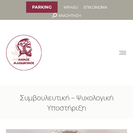
στο
περιεχόμενο
WiFi4EU
ΕΠΙΚΟΙΝΩΝΙΑ
PARKING
Search:
ΑΝΑΖΗΤΗΣΗ
MENU
Συμβουλευτική – Ψυχολογική
Υποστήριξη
You are here: