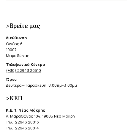
>Βρείτε μας
Διεύθυνση
Οινόης 6
19007
Μαραθώνας
Τηλεφωνικό Κέντρο
(+30) 22943 20510
Ώρες
Δευτέρα—Παρασκευή: 8:00πμ–3:00μμ
>ΚΕΠ
Κ.Ε.Π. Νέας Μάκρης
Λ. Μαραθώνος 104, 19005 Νέα Μάκρη
Τηλ.:
22943 20813
Τηλ.:
22943 20814