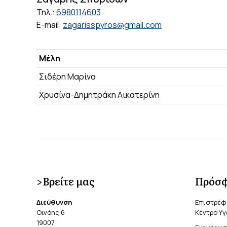
Τηλ.:
6980114603
E-mail:
zagarisspyros@gmail.com
Μέλη
Σιδέρη Μαρίνα
Χρυσίνα-Δημητράκη Αικατερίνη
>Βρείτε μας
Πρόσφ
Διεύθυνση
Επιστρέφ
Οινόης 6
Κέντρο Υγ
19007