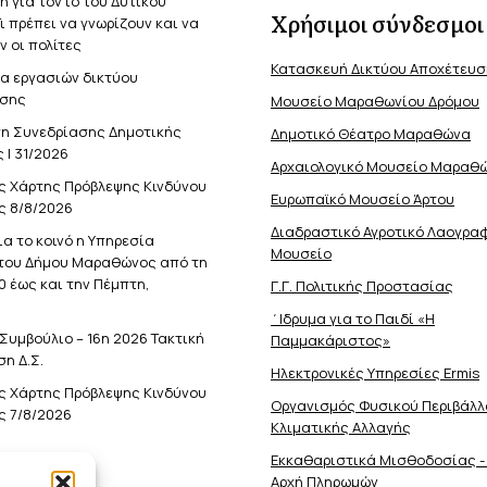
 για τον ιό του Δυτικού
Χρήσιμοι σύνδεσμοι
Τι πρέπει να γνωρίζουν και να
 οι πολίτες
Κατασκευή Δικτύου Αποχέτευ
α εργασιών δικτύου
σης
Μουσείο Μαραθωνίου Δρόμου
η Συνεδρίασης Δημοτικής
Δημοτικό Θέατρο Μαραθώνα
 | 31/2026
Αρχαιολογικό Μουσείο Μαραθ
ς Χάρτης Πρόβλεψης Κινδύνου
Ευρωπαϊκό Μουσείο Άρτου
ς 8/8/2026
Διαδραστικό Αγροτικό Λαογρα
ια το κοινό η Υπηρεσία
Μουσείο
του Δήμου Μαραθώνος από τη
0 έως και την Πέμπτη,
Γ.Γ. Πολιτικής Προστασίας
΄Ιδρυμα για το Παιδί «Η
Συμβούλιο – 16η 2026 Τακτική
Παμμακάριστος»
η Δ.Σ.
Ηλεκτρονικές Υπηρεσίες Ermis
ς Χάρτης Πρόβλεψης Κινδύνου
Οργανισμός Φυσικού Περιβάλλ
ς 7/8/2026
Κλιματικής Aλλαγής
Εκκαθαριστικά Μισθοδοσίας -
Αρχή Πληρωμών