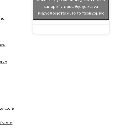
εμπορικής προώθησης και να
ενεργοποιήσετε αυτό το περιεχόμενο
σης
ώνα
φικό
οντος &
 Ενιαία