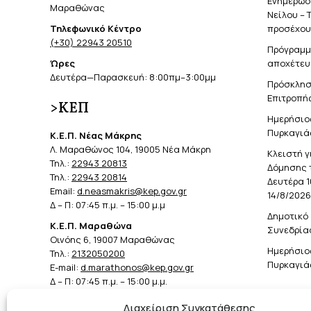
Ενημέρωση
Μαραθώνας
Νείλου – 
Τηλεφωνικό Κέντρο
προσέχουν
(+30) 22943 20510
Πρόγραμμ
Ώρες
αποχέτευ
Δευτέρα—Παρασκευή: 8:00πμ–3:00μμ
Πρόσκλησ
Επιτροπής
>ΚΕΠ
Ημερήσιο
Πυρκαγιά
Κ.Ε.Π. Νέας Μάκρης
Λ. Μαραθώνος 104, 19005 Νέα Μάκρη
Κλειστή γ
Τηλ.:
22943 20813
Δόμησης 
Τηλ.:
22943 20814
Δευτέρα 1
Email:
d.neasmakris@kep.gov.gr
14/8/2026
Δ – Π: 07:45 π.μ. – 15:00 μ.μ
Δημοτικό 
Κ.Ε.Π. Μαραθώνα
Συνεδρίασ
Οινόης 6, 19007 Μαραθώνας
Ημερήσιο
Τηλ.:
2132050200
Πυρκαγιά
E-mail:
d.marathonos@kep.gov.gr
Δ – Π: 07:45 π.μ. – 15:00 μ.μ.
Διαχείριση Συγκατάθεσης