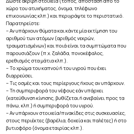
Δώστε ακριβή στοιχεία (τόπος, απόσταση από το
χώρο του ατυχήματος, όνομα, τηλέφωνο
επικοινωνίας κλπ.) και περιγράψτε το περιστατικό.
Παρατηρείστε:
– Αν υπάρχουν θύματα και κάντε μία εκτίμηση του
αριθμού των ατόμων (αριθμός νεκρών,
τραυματισμένων) και ποιά είναι τα συμπτώματα που
παρουσιάζουν (π.χ. ζαλάδα, πονοκέφαλος,
ερεθισμός στα μάτια κλπ.).
– Το χρώμα του καπνού ή του υγρού που έχει
διαρρεύσει.
– Τις οσμές και τους περίεργους ήχους αν υπάρχουν.
– Τη συμπεριφορά του νέφους εάν υπάρχει
(κατεύθυνση κίνησης, βυθίζεται ή ανεβαίνει προς τα
πάνω, κλπ.) ή συμπεριφορά του υγρού.
– Αν υπάρχουν στοιχεία/πινακίδες στις συσκευασίες,
στους περιέκτες (βαρέλια, δοχεία και παλέτες) ή στο
βυτιοφόρο (όνομα εταιρίας κλπ.).