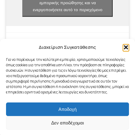
εμπορικής προώθησης και να
ενεργοποιήσετε αυτό το περιεχόμενο
Διαχείριση Συγκατάθεσης
Για να παρέχουμε την καλύτερη εμπειρία, χρησιμοποιούμε τεχνολογίες
όπως cookies για την αποθήκευση ή/και την πρόσβαση σε πληροφορίες
συσκευών. Η συγκατάθεση για τις εν λόγω τεχνολογίες θα μας επιτρέψει
να επεξεργαστούμε δεδομένα προσωπικού χαρακτήρα, όπως
συμπεριφορά περιήγησης ή μοναδικά αναγνωριστικά σε αυτόν τον
ιστότοπο. Η μη συγκατάθεση ή η ανάκληση της συγκατάθεσης, μπορεί να
επηρεάσει αρνητικά ορισμένες λειτουργίες και δυνατότητες.
Αποδοχή
footer_menu
© 2026 - Γραφείο ΤΠΕ Δήμου Μαραθώνος | ICT Office of
Δεν αποδέχομαι
Municipality of Marathon
WEB DESIGN BY
DESIGN CODE