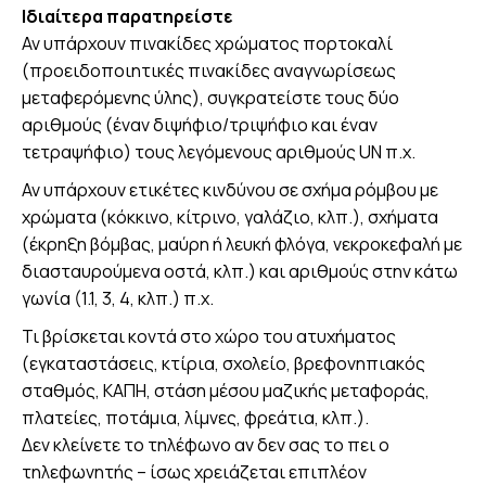
Ιδιαίτερα παρατηρείστε
Αν υπάρχουν πινακίδες χρώματος πορτοκαλί
(προειδοποιητικές πινακίδες αναγνωρίσεως
μεταφερόμενης ύλης), συγκρατείστε τους δύο
αριθμούς (έναν διψήφιο/τριψήφιο και έναν
τετραψήφιο) τους λεγόμενους αριθμούς UN π.χ.
Αν υπάρχουν ετικέτες κινδύνου σε σχήμα ρόμβου με
χρώματα (κόκκινο, κίτρινο, γαλάζιο, κλπ.), σχήματα
(έκρηξη βόμβας, μαύρη ή λευκή φλόγα, νεκροκεφαλή με
διασταυρούμενα οστά, κλπ.) και αριθμούς στην κάτω
γωνία (1.1, 3, 4, κλπ.) π.χ.
Τι βρίσκεται κοντά στο χώρο του ατυχήματος
(εγκαταστάσεις, κτίρια, σχολείο, βρεφονηπιακός
σταθμός, ΚΑΠΗ, στάση μέσου μαζικής μεταφοράς,
πλατείες, ποτάμια, λίμνες, φρεάτια, κλπ.).
Δεν κλείνετε το τηλέφωνο αν δεν σας το πει ο
τηλεφωνητής – ίσως χρειάζεται επιπλέον