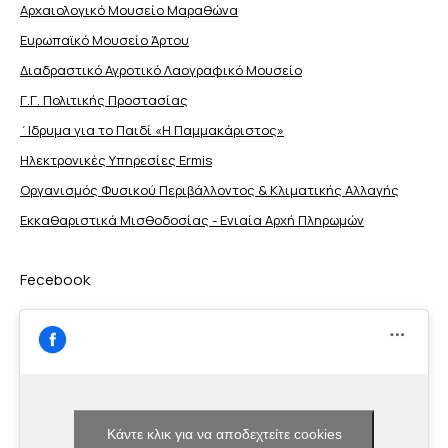
Αρχαιολογικό Μουσείο Μαραθώνα
Ευρωπαϊκό Μουσείο Άρτου
Διαδραστικό Αγροτικό Λαογραφικό Μουσείο
Γ.Γ. Πολιτικής Προστασίας
΄Ιδρυμα για το Παιδί «Η Παμμακάριστος»
Ηλεκτρονικές Υπηρεσίες Ermis
Οργανισμός Φυσικού Περιβάλλοντος & Κλιματικής Aλλαγής
Εκκαθαριστικά Μισθοδοσίας - Ενιαία Αρχή Πληρωμών
Fecebook
Κάντε κλικ για να αποδεχτείτε cookies