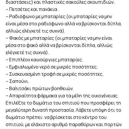
διαστάσεις) και πλαστικές σακούλες σκουπιδιών.
– Πετσέτες και πανάκια.
– Ραδιόφωνο με μπαταρίες (οι μπαταρίες να μην
είναι μέσα στο ραδιόφωνο αλλά να βρίσκονται δίπλα,
αλλιώς ελέγχετέ τις συχνά).
– Φακός με μπαταρίες (οι μπαταρίες να μην είναι
μέσα στο φακό αλλά να βρίσκονται δίπλα, αλλιώς
ελέγχετέ τις συχνά).
– Επιπλέον καινούργιες μπαταρίες.
– Εμφιαλωμένο νερό σε μικρές ποσότητες.
– Συσκευασμένη τροφή σε μικρές ποσότητες.
– Σαπούνι.
– Βαλιτσάκι πρώτων βοηθειών.
– Απαραίτητα φάρμακα για τα μέλη της οικογένειας.
Επιλέξτε το δωμάτιο του σπιτιού που προσφέρει τη
μεγαλύτερη δυνατή προστασία. Λάβετε υπόψη ότι το
δωμάτιο πρέπει: να βρίσκεται στο κέντρο του
σπιτιού, με ελάχιστο αριθμό παραθύρων και πορτών