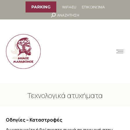
στο
περιεχόμενο
WiFi4EU
ΕΠΙΚΟΙΝΩΝΙΑ
PARKING
Search:
ΑΝΑΖΗΤΗΣΗ
MENU
Τεχνολογικά ατυχήματα
You are here:
Οδηγίες – Καταστροφές