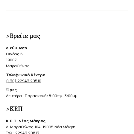
>Βρείτε μας
Διεύθυνση
Οινόης 6
19007
Μαραθώνας
Τηλεφωνικό Κέντρο
(+30) 22943 20510
Ώρες
Δευτέρα—Παρασκευή: 8:00πμ–3:00μμ
>ΚΕΠ
Κ.Ε.Π. Νέας Μάκρης
Λ. Μαραθώνος 104, 19005 Νέα Μάκρη
Τηλ.:
22943 20813