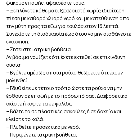
φακούς επαφής, αφαιρέστε τους.
– Ξεπλύνετε κάθε μάτι ξεχωριστά χωρίς ιδιαίτερη
πίεση με καθαρό χλιαρό νερό και με κατεύθυνση από
την μύτη προς τα εξω για τουλάχιστον 15 λεπτά.
Συνεχίστε τη διαδικασία έως ότου να μην αισθάνεστε
ενόχληση.
– Ζητείστε ιατρική βοήθεια.
Αν βάσιμα νομίζετε ότι έχετε εκτεθεί σε επικίνδυνη
ουσία:
– Βγάλτε αμέσως όποια ρούχα θεωρείτε ότι έχουν
μολυνθεί.
– Γδυθείτε με τέτοιο τρόπο ώστε τα ρούχα να μην
έρθουν σε επαφή με το πρόσωπό σας. Διαφορετικά
σκίστε ή κόψτε τα με ψαλίδι.
– Βάλτε τα σε πλαστικές σακούλες ή σε δοχείο και
κλείστε το καλά.
– Πλυθείτε προσεκτικά με νερό.
– Περιμένετε ιατρική βοήθεια.