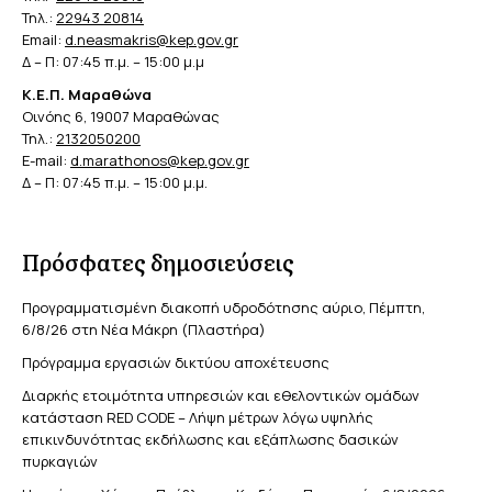
Τηλ.:
22943 20814
Email:
d.neasmakris@kep.gov.gr
Δ – Π: 07:45 π.μ. – 15:00 μ.μ
Κ.Ε.Π. Μαραθώνα
Οινόης 6, 19007 Μαραθώνας
Τηλ.:
2132050200
E-mail:
d.marathonos@kep.gov.gr
Δ – Π: 07:45 π.μ. – 15:00 μ.μ.
Πρόσφατες δημοσιεύσεις
Προγραμματισμένη διακοπή υδροδότησης αύριο, Πέμπτη,
6/8/26 στη Νέα Μάκρη (Πλαστήρα)
Πρόγραμμα εργασιών δικτύου αποχέτευσης
Διαρκής ετοιμότητα υπηρεσιών και εθελοντικών ομάδων
κατάσταση RED CODE – Λήψη μέτρων λόγω υψηλής
επικινδυνότητας εκδήλωσης και εξάπλωσης δασικών
πυρκαγιών