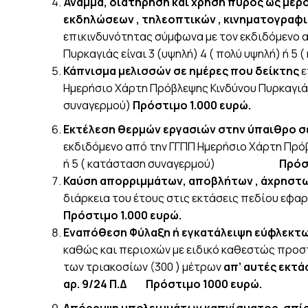
Άναμμα, διατήρηση και χρήση πυρός ως μέρο
εκδηλώσεων , τηλεοπτικών , κινηματογραφι
επικινδυνότητας σύμφωνα με τον εκδιδόμενο 
Πυρκαγιάς είναι 3 (υψηλή) 4 ( πολύ υψηλή) ή 5
Κάπνισμα μελισσών σε ημέρες που δείκτης
ε
Ημερήσιο Χάρτη Πρόβλεψης Κινδύνου Πυρκαγιάς 
συναγερμού)
Πρόστιμο 1.000 ευρώ.
Εκτέλεση θερμών εργασιών στην ύπαιθρο σε
εκδιδόμενο από την ΓΓΠΠ Ημερήσιο Χάρτη Πρόβλ
ή 5 ( κατάσταση συναγερμού)
Πρόστιμο 1
Καύση απορριμμάτων, αποβλήτων , άχρηστω
διάρκεια του έτους στις εκτάσεις πεδίου εφαρ
Πρόστιμο 1.000 ευρώ.
Εναπόθεση Φύλαξη ή εγκατάλειψη εύφλεκτω
καθώς και περιοχών με ειδικό καθεστώς προσ
των τριακοσίων (300 ) μέτρων
απ’ αυτές εκτάσ
αρ. 9/24 Π.Δ
Πρόστιμο 1000 ευρώ.
Απόρριψη υπολειμμάτων καπνίσματος, σπίρ