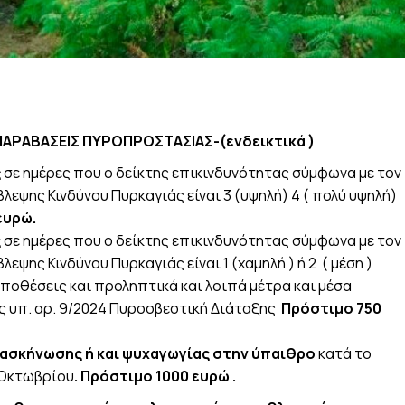
ΠΑΡΑΒΑΣΕΙΣ ΠΥΡΟΠΡΟΣΤΑΣΙΑΣ-(ενδεικτικά )
ς
σε ημέρες που ο δείκτης επικινδυνότητας σύμφωνα με τον
εψης Κινδύνου Πυρκαγιάς είναι 3 (υψηλή) 4 ( πολύ υψηλή)
ευρώ.
ς
σε ημέρες που ο δείκτης επικινδυνότητας σύμφωνα με τον
ψης Κινδύνου Πυρκαγιάς είναι 1 (χαμηλή ) ή 2 ( μέση )
ϋποθέσεις και προληπτικά και λοιπά μέτρα και μέσα
ς υπ. αρ. 9/2024 Πυροσβεστική Διάταξης
Πρόστιμο 750
τασκήνωσης ή και ψυχαγωγίας στην ύπαιθρο
κατά το
1 Οκτωβρίου
.
Πρόστιμο 1000 ευρώ .