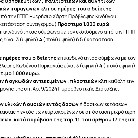
ς θρησκευτικών , πολιτιστικών και αθλητικών
κών παραγωγών κλπ σε ημέρες που ο δείκτης
από την ΓΓΠΠ Ημερήσιο Χάρτη Πρόβλεψης Κινδύνου
 ( κατάσταση συναγερμού)
Πρόστιμο 1.000 ευρώ.
πικινδυνότητας σύμφωνα με τον εκδιδόμενο από την ΓΓΠΠ
είναι 3 (υψηλή) 4 ( πολύ υψηλή) ή 5 ( κατάσταση
 ημέρες που ο δείκτης
επικινδυνότητας σύμφωνα με τον
εψης Κινδύνου Πυρκαγιάς είναι 3 (υψηλή) 4 ( πολύ υψηλή)
.000 ευρώ.
ν ή ογκωδών αντικειμένων , πλαστικών κλπ
καθόλη την
μογής της υπ. Αρ. 9/2024 Πυροσβεστικής Διάταξης.
ν υλικών ή ουσιών εντός δασών ή
δασικών εκτάσεων
τασίας ή εντός των ευρισκομένων σε απόσταση μικρότερη
εων, κατά παράβαση της παρ. 1.1. του άρθρου 17 της υπ.
των , κάρβουνων , σταχτών ή άλλων
συναφών