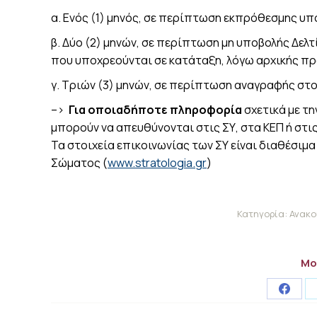
α. Ενός (1) μηνός, σε περίπτωση εκπρόθεσμης υ
β. Δύο (2) μηνών, σε περίπτωση μη υποβολής Δελ
που υποχρεούνται σε κατάταξη, λόγω αρχικής πρ
γ. Τριών (3) μηνών, σε περίπτωση αναγραφής στ
–>
Για οποιαδήποτε πληροφορία
σχετικά με τ
μπορούν να απευθύνονται στις ΣΥ, στα ΚΕΠ ή στις
Τα στοιχεία επικοινωνίας των ΣΥ είναι διαθέσιμ
Σώματος (
www.stratologia.gr
)
Κατηγορία:
Ανακο
Μο
Share