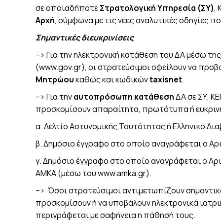
σε οποιαδήποτε
Στρατολογική Υπηρεσία (ΣΥ)
,
Αρχή
, σύμφωνα με τις νέες αναλυτικές οδηγίες π
Σημαντικές διευκρινίσεις
–> Για την ηλεκτρονική κατάθεση του ΔΑ μέσω τη
(www.gov.gr), οι στρατεύσιμοι οφείλουν να προ
Μητρώου
καθώς και κωδικών
taxisnet
.
–> Για την
αυτοπρόσωπη κατάθεση
ΔΑ σε ΣΥ, ΚΕ
προσκομίσουν απαραίτητα, πρωτότυπα ή ευκρι
α. Δελτίο Αστυνομικής Ταυτότητας ή Ελληνικό Δια
β. Δημόσιο έγγραφο στο οποίο αναγράφεται ο Α
γ. Δημόσιο έγγραφο στο οποίο αναγράφεται ο Α
ΑΜΚΑ (μέσω του www.amka.gr).
–> Όσοι στρατεύσιμοι αντιμετωπίζουν σημαντικ
προσκομίσουν ή να υποβάλουν ηλεκτρονικά ιατρικ
περιγράφεται με σαφήνεια η πάθησή τους.