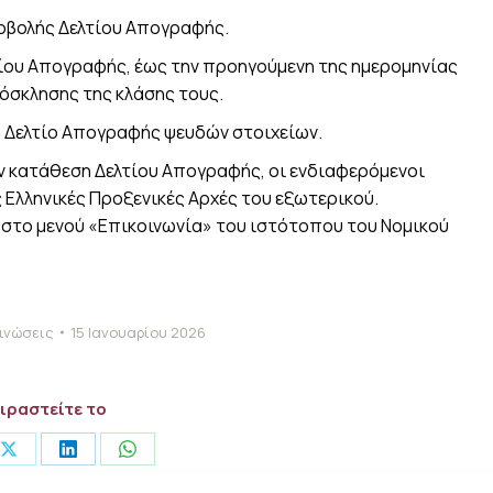
ποβολής Δελτίου Απογραφής.
τίου Απογραφής, έως την προηγούμενη της ημερομηνίας
όσκλησης της κλάσης τους.
ο Δελτίο Απογραφής ψευδών στοιχείων.
ην κατάθεση Δελτίου Απογραφής, οι ενδιαφερόμενοι
 Ελληνικές Προξενικές Αρχές του εξωτερικού.
α στο μενού «Επικοινωνία» του ιστότοπου του Νομικού
ινώσεις
15 Ιανουαρίου 2026
ιραστείτε το
Share
Share
Share