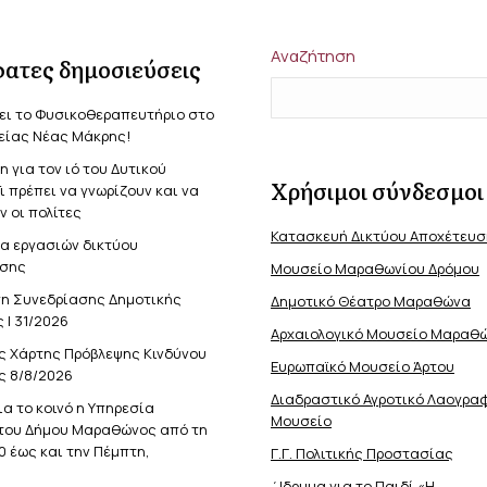
on
on
on
ook
X
LinkedIn
WhatsApp
Αναζήτηση
ατες δημοσιεύσεις
ει το Φυσικοθεραπευτήριο στο
είας Νέας Μάκρης!
 για τον ιό του Δυτικού
Χρήσιμοι σύνδεσμοι
Τι πρέπει να γνωρίζουν και να
 οι πολίτες
Κατασκευή Δικτύου Αποχέτευ
α εργασιών δικτύου
σης
Μουσείο Μαραθωνίου Δρόμου
η Συνεδρίασης Δημοτικής
Δημοτικό Θέατρο Μαραθώνα
 | 31/2026
Αρχαιολογικό Μουσείο Μαραθ
ς Χάρτης Πρόβλεψης Κινδύνου
Ευρωπαϊκό Μουσείο Άρτου
ς 8/8/2026
Διαδραστικό Αγροτικό Λαογρα
ια το κοινό η Υπηρεσία
Μουσείο
του Δήμου Μαραθώνος από τη
0 έως και την Πέμπτη,
Γ.Γ. Πολιτικής Προστασίας
΄Ιδρυμα για το Παιδί «Η