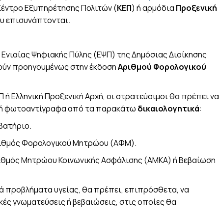
 Κέντρο Εξυπηρέτησης Πολιτών (
ΚΕΠ
) ή αρμόδια
Προξενική
ου επισυνάπτονται.
ς Ενιαίας Ψηφιακής Πύλης (ΕΨΠ) της Δημόσιας Διοίκησης
βούν προηγουμένως στην έκδοση
Αριθμού Φορολογικού
Π ή Ελληνική Προξενική Αρχή, οι στρατεύσιμοι θα πρέπει να
νή φωτοαντίγραφα από τα παρακάτω
δικαιολογητικά
:
βατήριο.
ριθμός Φορολογικού Μητρώου (ΑΦΜ).
ριθμός Μητρώου Κοινωνικής Ασφάλισης (ΑΜΚΑ) ή Βεβαίωση
ά προβλήματα υγείας, θα πρέπει, επιπρόσθετα, να
ές γνωματεύσεις ή βεβαιώσεις, στις οποίες θα