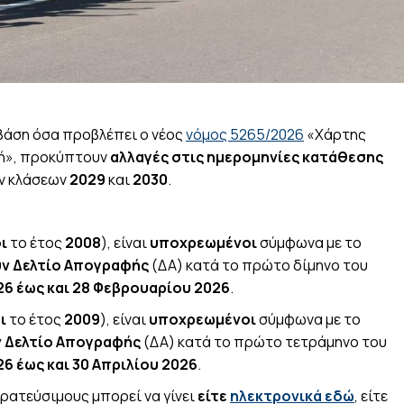
 βάση όσα προβλέπει ο νέος
νόμος 5265/2026
«Χάρτης
ή», προκύπτουν
αλλαγές στις ημερομηνίες κατάθεσης
ν κλάσεων
2029
και
2030
.
ι
το έτος
2008
), είναι
υποχρεωμένοι
σύμφωνα με το
ν Δελτίο Απογραφής
(ΔΑ) κατά το πρώτο δίμηνο του
26 έως και 28 Φεβρουαρίου 2026
.
ι
το έτος
2009
), είναι
υποχρεωμένοι
σύμφωνα με το
 Δελτίο Απογραφής
(ΔΑ) κατά το πρώτο τετράμηνο του
26 έως και 30 Απριλίου 2026
.
ρατεύσιμους μπορεί να γίνει
είτε
ηλεκτρονικά εδώ
, είτε