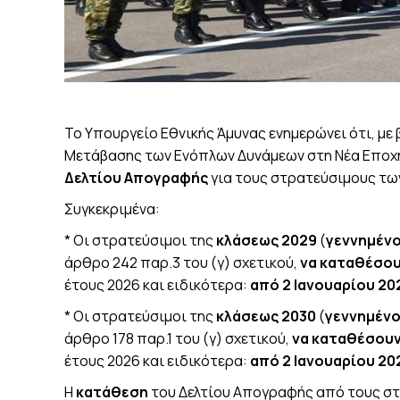
Το Υπουργείο Εθνικής Άμυνας ενημερώνει ότι, με
Μετάβασης των Ενόπλων Δυνάμεων στη Νέα Εποχ
Δελτίου Απογραφής
για τους στρατεύσιμους τω
Συγκεκριμένα:
* Οι στρατεύσιμοι της
κλάσεως 2029
(
γεννημένο
άρθρο 242 παρ.3 του (γ) σχετικού,
να καταθέσου
έτους 2026 και ειδικότερα:
από 2 Ιανουαρίου 20
* Οι στρατεύσιμοι της
κλάσεως 2030
(
γεννημένο
άρθρο 178 παρ.1 του (γ) σχετικού,
να καταθέσουν
έτους 2026 και ειδικότερα:
από 2 Ιανουαρίου 20
Η
κατάθεση
του Δελτίου Απογραφής από τους στ