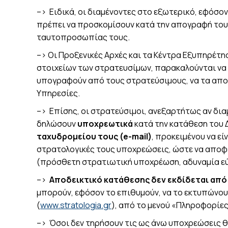
–> Ειδικά, οι διαμένοντες στο εξωτερικό, εφόσο
πρέπει να προσκομίσουν κατά την απογραφή του
ταυτοπροσωπίας τους.
–> Οι Προξενικές Αρχές και τα Κέντρα Εξυπηρέτη
στοιχείων των στρατευσίμων, παρακαλούνται να
υπογραφούν από τους στρατεύσιμους, να τα απο
Υπηρεσίες.
–> Επίσης, οι στρατεύσιμοι, ανεξαρτήτως αν δια
δηλώσουν
υποχρεωτικά
κατά την κατάθεση του 
ταχυδρομείου τους (e-mail)
, προκειμένου να ε
στρατολογικές τους υποχρεώσεις, ώστε να αποφε
(πρόσθετη στρατιωτική υποχρέωση, αδυναμία εύρ
–>
Αποδεικτικό κατάθεσης δεν εκδίδεται από τ
μπορούν, εφόσον το επιθυμούν, να το εκτυπώνου
(
www.stratologia.gr
), από το μενού «Πληροφορίε
–> Όσοι δεν τηρήσουν τις ως άνω υποχρεώσεις 