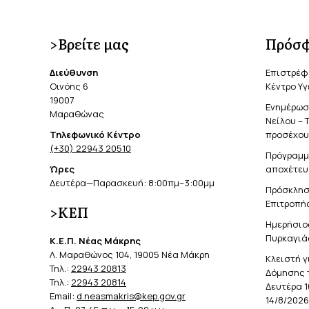
on
Faceb
>Βρείτε μας
Πρόσφ
Διεύθυνση
Επιστρέφ
Οινόης 6
Κέντρο Υγ
19007
Ενημέρωση
Μαραθώνας
Νείλου – 
Τηλεφωνικό Κέντρο
προσέχουν
(+30) 22943 20510
Πρόγραμμ
Ώρες
αποχέτευ
Δευτέρα—Παρασκευή: 8:00πμ–3:00μμ
Πρόσκλησ
Επιτροπής
>ΚΕΠ
Ημερήσιο
Πυρκαγιά
Κ.Ε.Π. Νέας Μάκρης
Λ. Μαραθώνος 104, 19005 Νέα Μάκρη
Κλειστή γ
Τηλ.:
22943 20813
Δόμησης 
Τηλ.:
22943 20814
Δευτέρα 1
Email:
d.neasmakris@kep.gov.gr
14/8/2026