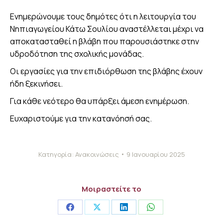
Ενημερώνουμε τους δημότες ότι η λειτουργία του
Νηπιαγωγείου Κάτω Σουλίου αναστέλλεται μέχρι να
αποκατασταθεί η βλάβη που παρουσιάστηκε στην
υδροδότηση της σχολικής μονάδας.
Οι εργασίες για την επιδιόρθωση της βλάβης έχουν
ήδη ξεκινήσει.
Για κάθε νεότερο θα υπάρξει άμεση ενημέρωση.
Ευχαριστούμε για την κατανόησή σας.
Κατηγορία:
Ανακοινώσεις
9 Ιανουαρίου 2025
Μοιραστείτε το
Share
Share
Share
Share