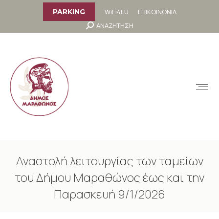
στο
περιεχόμενο
WiFi4EU
ΕΠΙΚΟΙΝΩΝΙΑ
PARKING
Search:
ΑΝΑΖΗΤΗΣΗ
MENU
Αναστολή λειτουργίας των ταμείων
του Δήμου Μαραθώνος έως και την
Παρασκευή 9/1/2026
You are here: