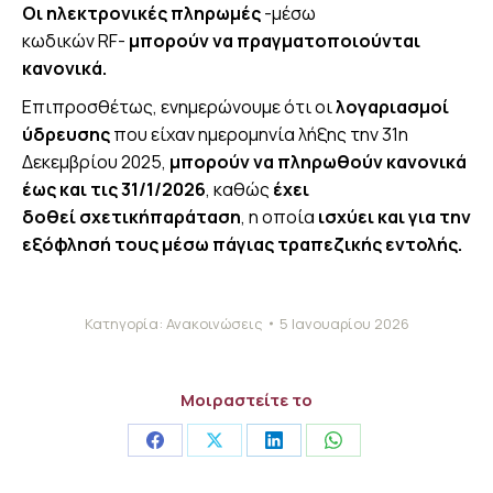
Οι ηλεκτρονικές πληρωμές
-μέσω
κωδικών RF-
μπορούν να πραγματοποιούνται
κανονικά.
Επιπροσθέτως, ενημερώνουμε ότι οι
λογαριασμοί
ύδρευσης
που είχαν ημερομηνία λήξης την 31η
Δεκεμβρίου 2025,
μπορούν να πληρωθούν κανονικά
έως και τις 31/1/2026
, καθώς
έχει
δοθεί σχετικήπαράταση
, η οποία
ισχύει και για την
εξόφλησή τους μέσω πάγιας τραπεζικής εντολής.
Κατηγορία:
Ανακοινώσεις
5 Ιανουαρίου 2026
Μοιραστείτε το
Share
Share
Share
Share
on
on
on
on