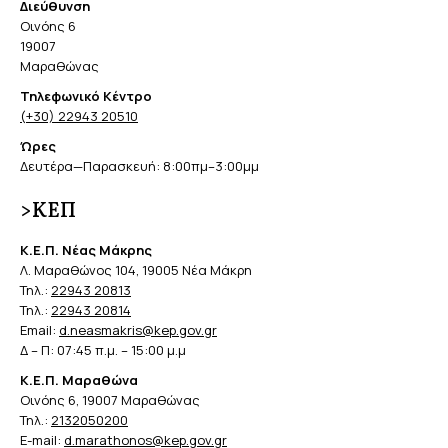
Διεύθυνση
Οινόης 6
19007
Μαραθώνας
Τηλεφωνικό Κέντρο
(+30) 22943 20510
Ώρες
Δευτέρα—Παρασκευή: 8:00πμ–3:00μμ
>ΚΕΠ
Κ.Ε.Π. Νέας Μάκρης
Λ. Μαραθώνος 104, 19005 Νέα Μάκρη
Τηλ.:
22943 20813
Τηλ.:
22943 20814
Email:
d.neasmakris@kep.gov.gr
Δ – Π: 07:45 π.μ. – 15:00 μ.μ
Κ.Ε.Π. Μαραθώνα
Οινόης 6, 19007 Μαραθώνας
Τηλ.:
2132050200
E-mail:
d.marathonos@kep.gov.gr