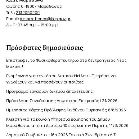
Κ.Ε.Π. Μαραθώνα
Οινόης 6, 19007 Μαραθώνας
Τηλ.:
2132050200
E-mail:
d.marathonos@kep.gov.gr
Δ – Π: 07:45 π.μ. – 15:00 μ.μ.
Πρόσφατες δημοσιεύσεις
Επιστρέφει το Φυσικοθεραπευτήριο στο Κέντρο Υγείας Νέας
Μάκρης!
Ενημέρωση για τον ιό του Δυτικού Νείλου – Τι πρέπει να
γνωρίζουν και να προσέχουν οι πολίτες
Πρόγραμμα εργασιών δικτύου αποχέτευσης
Πρόσκληση Συνεδρίασης Δημοτικής Επιτροπής | 31/2026
Ημερήσιος Χάρτης Πρόβλεψης Κινδύνου Πυρκαγιάς 8/8/2026
Κλειστή για το κοινό η Υπηρεσία Δόμησης του Δήμου
Μαραθώνος από τη Δευτέρα 10 έως και την Πέμπτη, 14/8/2026
Δημοτικό Συμβούλιο – 16η 2026 Τακτική Συνεδρίαση Δ.Σ.