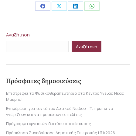
Share
Share
Share
Share
on
on
on
on
Facebook
X
LinkedIn
WhatsApp
Αναζήτηση
Αναζήτηση
Πρόσφατες δημοσιεύσεις
Επιστρέφει το Φυσικοθεραπευτήριο στο Κέντρο Υγείας Νέας
Μάκρης!
Ενημέρωση για τον ιό του Δυτικού Νείλου – Τι πρέπει να
γνωρίζουν και να προσέχουν οι πολίτες
Πρόγραμμα εργασιών δικτύου αποχέτευσης
Πρόσκληση Συνεδρίασης Δημοτικής Επιτροπής | 31/2026