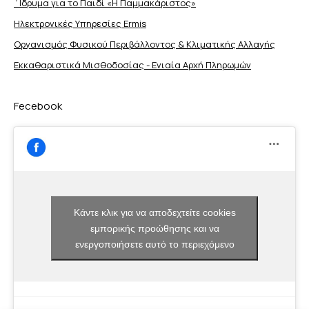
΄Ιδρυμα για το Παιδί «Η Παμμακάριστος»
Ηλεκτρονικές Υπηρεσίες Ermis
Οργανισμός Φυσικού Περιβάλλοντος & Κλιματικής Aλλαγής
Εκκαθαριστικά Μισθοδοσίας - Ενιαία Αρχή Πληρωμών
Fecebook
Κάντε κλικ για να αποδεχτείτε cookies
εμπορικής προώθησης και να
ενεργοποιήσετε αυτό το περιεχόμενο