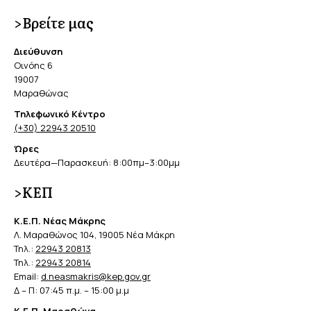
>Βρείτε μας
Διεύθυνση
Οινόης 6
19007
Μαραθώνας
Τηλεφωνικό Κέντρο
(+30) 22943 20510
Ώρες
Δευτέρα—Παρασκευή: 8:00πμ–3:00μμ
>ΚΕΠ
Κ.Ε.Π. Νέας Μάκρης
Λ. Μαραθώνος 104, 19005 Νέα Μάκρη
Τηλ.:
22943 20813
Τηλ.:
22943 20814
Email:
d.neasmakris@kep.gov.gr
Δ – Π: 07:45 π.μ. – 15:00 μ.μ