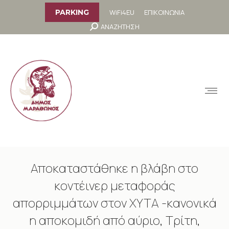
στο
περιεχόμενο
WiFi4EU
ΕΠΙΚΟΙΝΩΝΙΑ
PARKING
Search:
ΑΝΑΖΗΤΗΣΗ
MENU
Αποκαταστάθηκε η βλάβη στο
κοντέινερ μεταφοράς
απορριμμάτων στον ΧΥΤΑ -κανονικά
η αποκομιδή από αύριο, Τρίτη,