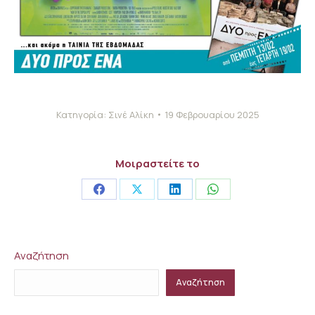
Κατηγορία:
Σινέ Αλίκη
19 Φεβρουαρίου 2025
Μοιραστείτε το
Share
Share
Share
Share
on
on
on
on
Facebook
X
LinkedIn
WhatsApp
Αναζήτηση
Αναζήτηση