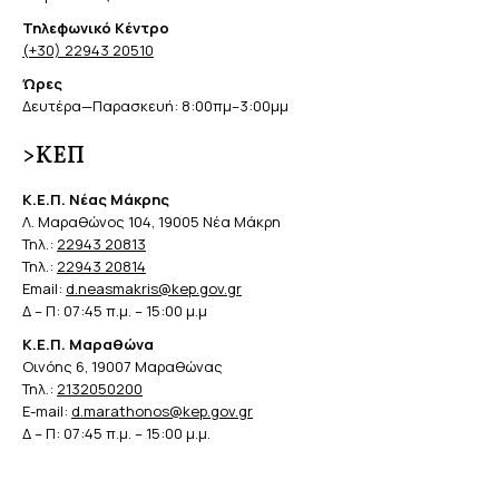
Τηλεφωνικό Κέντρο
(+30) 22943 20510
Ώρες
Δευτέρα—Παρασκευή: 8:00πμ–3:00μμ
>ΚΕΠ
Κ.Ε.Π. Νέας Μάκρης
Λ. Μαραθώνος 104, 19005 Νέα Μάκρη
Τηλ.:
22943 20813
Τηλ.:
22943 20814
Email:
d.neasmakris@kep.gov.gr
Δ – Π: 07:45 π.μ. – 15:00 μ.μ
Κ.Ε.Π. Μαραθώνα
Οινόης 6, 19007 Μαραθώνας
Τηλ.:
2132050200
E-mail:
d.marathonos@kep.gov.gr
Δ – Π: 07:45 π.μ. – 15:00 μ.μ.