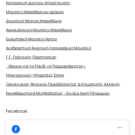
Κατασκευή Δικτύου Αποχέτευσης
Μουσείο Μαραθωνίου Δρόμου
Δημοτικό Θέατρο Μαραθώνα
Αρχαιολογικό Μουσείο Μαραθώνα
Ευρωπαϊκό Μουσείο Άρτου
Διαδραστικό Αγροτικό Λαογραφικό Μουσείο
Γ.Γ. Πολιτικής Προστασίας
΄Ιδρυμα για το Παιδί «Η Παμμακάριστος»
Ηλεκτρονικές Υπηρεσίες Ermis
Οργανισμός Φυσικού Περιβάλλοντος & Κλιματικής Aλλαγής
Εκκαθαριστικά Μισθοδοσίας - Ενιαία Αρχή Πληρωμών
Fecebook