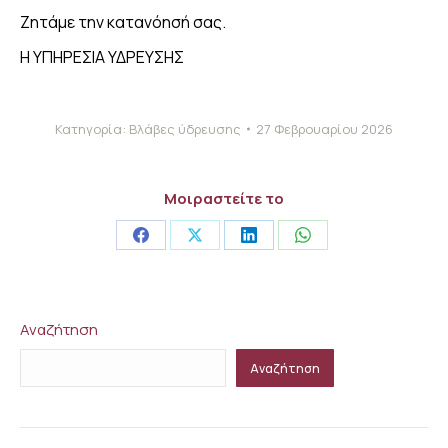
Ζητάμε την κατανόησή σας.
Η ΥΠΗΡΕΣΙΑ ΥΔΡΕΥΣΗΣ
Κατηγορία:
Βλάβες ύδρευσης
27 Φεβρουαρίου 2026
Μοιραστείτε το
Share
Share
Share
Share
on
on
on
on
Facebook
X
LinkedIn
WhatsApp
Αναζήτηση
Αναζήτηση