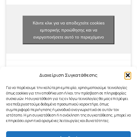
Κάντε κλικ για να αποδεχτείτε cookies
εμπορικής προώθησης και να
ενεργοποιήσετε αυτό το περιεχόμενο
Διαχείριση Συγκατάθεσης
Για να παρέχουμε την καλύτερη εμπειρία, χρησιμοποιούμε τεχνολογίες
όπως cookies για την αποθήκευση ή/και την πρόσβαση σε πληροφορίες
συσκευών. Η συγκατάθεση για τις εν λόγω τεχνολογίες θα μας επιτρέψει
να επεξεργαστούμε δεδομένα προσωπικού χαρακτήρα, όπως
συμπεριφορά περιήγησης ή μοναδικά αναγνωριστικά σε αυτόν τον
ιστότοπο. Η μη συγκατάθεση ή η ανάκληση της συγκατάθεσης, μπορεί να
επηρεάσει αρνητικά ορισμένες λειτουργίες και δυνατότητες.