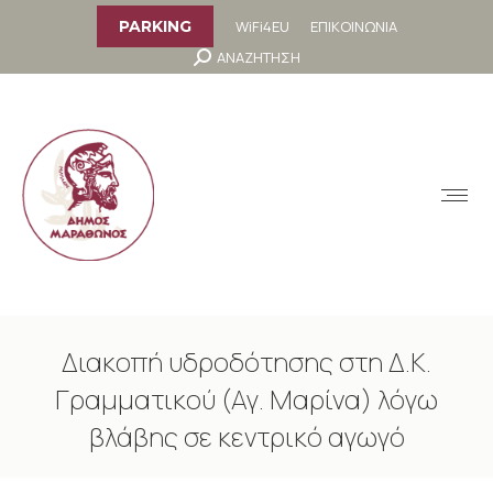
στο
περιεχόμενο
WiFi4EU
ΕΠΙΚΟΙΝΩΝΙΑ
PARKING
Search:
ΑΝΑΖΗΤΗΣΗ
MENU
Διακοπή υδροδότησης στη Δ.Κ.
Γραμματικού (Αγ. Μαρίνα) λόγω
βλάβης σε κεντρικό αγωγό
You are here: