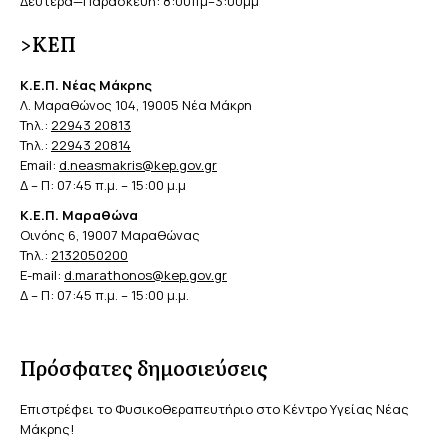
Δευτέρα—Παρασκευή: 8:00πμ–3:00μμ
>ΚΕΠ
Κ.Ε.Π. Νέας Μάκρης
Λ. Μαραθώνος 104, 19005 Νέα Μάκρη
Τηλ.:
22943 20813
Τηλ.:
22943 20814
Email:
d.neasmakris@kep.gov.gr
Δ – Π: 07:45 π.μ. – 15:00 μ.μ
Κ.Ε.Π. Μαραθώνα
Οινόης 6, 19007 Μαραθώνας
Τηλ.:
2132050200
E-mail:
d.marathonos@kep.gov.gr
Δ – Π: 07:45 π.μ. – 15:00 μ.μ.
Πρόσφατες δημοσιεύσεις
Επιστρέφει το Φυσικοθεραπευτήριο στο Κέντρο Υγείας Νέας
Μάκρης!