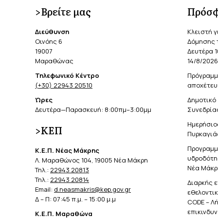
>Βρείτε μας
Πρόσφ
Διεύθυνση
Κλειστή γ
Οινόης 6
Δόμησης 
19007
Δευτέρα 1
Μαραθώνας
14/8/2026
Τηλεφωνικό Κέντρο
Πρόγραμμ
(+30) 22943 20510
αποχέτευ
Ώρες
Δημοτικό 
Δευτέρα—Παρασκευή: 8:00πμ–3:00μμ
Συνεδρίασ
Ημερήσιο
>ΚΕΠ
Πυρκαγιά
Προγραμμ
Κ.Ε.Π. Νέας Μάκρης
υδροδότησ
Λ. Μαραθώνος 104, 19005 Νέα Μάκρη
Νέα Μάκρ
Τηλ.:
22943 20813
Τηλ.:
22943 20814
Διαρκής 
Email:
d.neasmakris@kep.gov.gr
εθελοντι
Δ – Π: 07:45 π.μ. – 15:00 μ.μ
CODE – Λ
επικινδυ
Κ.Ε.Π. Μαραθώνα