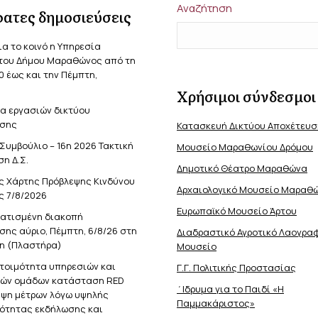
Αναζήτηση
ατες δημοσιεύσεις
ια το κοινό η Υπηρεσία
του Δήμου Μαραθώνος από τη
0 έως και την Πέμπτη,
Χρήσιμοι σύνδεσμοι
α εργασιών δικτύου
σης
Κατασκευή Δικτύου Αποχέτευ
Συμβούλιο – 16η 2026 Τακτική
Μουσείο Μαραθωνίου Δρόμου
η Δ.Σ.
Δημοτικό Θέατρο Μαραθώνα
ς Χάρτης Πρόβλεψης Κινδύνου
Αρχαιολογικό Μουσείο Μαραθ
ς 7/8/2026
Ευρωπαϊκό Μουσείο Άρτου
ατισμένη διακοπή
ης αύριο, Πέμπτη, 6/8/26 στη
Διαδραστικό Αγροτικό Λαογρα
η (Πλαστήρα)
Μουσείο
ετοιμότητα υπηρεσιών και
Γ.Γ. Πολιτικής Προστασίας
κών ομάδων κατάσταση RED
΄Ιδρυμα για το Παιδί «Η
ήψη μέτρων λόγω υψηλής
Παμμακάριστος»
νότητας εκδήλωσης και