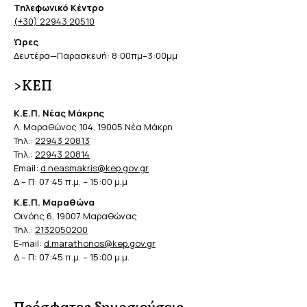
Τηλεφωνικό Κέντρο
(+30) 22943 20510
Ώρες
Δευτέρα—Παρασκευή: 8:00πμ–3:00μμ
>ΚΕΠ
Κ.Ε.Π. Νέας Μάκρης
Λ. Μαραθώνος 104, 19005 Νέα Μάκρη
Τηλ.:
22943 20813
Τηλ.:
22943 20814
Email:
d.neasmakris@kep.gov.gr
Δ – Π: 07:45 π.μ. – 15:00 μ.μ
Κ.Ε.Π. Μαραθώνα
Οινόης 6, 19007 Μαραθώνας
Τηλ.:
2132050200
E-mail:
d.marathonos@kep.gov.gr
Δ – Π: 07:45 π.μ. – 15:00 μ.μ.
Πρόσφατες δημοσιεύσεις