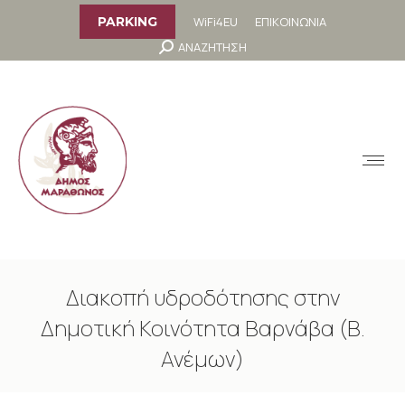
στο
περιεχόμενο
WiFi4EU
ΕΠΙΚΟΙΝΩΝΙΑ
PARKING
Search:
ΑΝΑΖΗΤΗΣΗ
MENU
Διακοπή υδροδότησης στην
Δημοτική Κοινότητα Βαρνάβα (Β.
Ανέμων)
You are here: