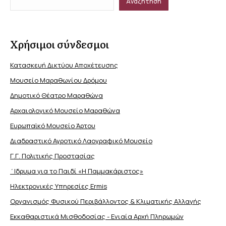
Αναζήτηση
Χρήσιμοι σύνδεσμοι
Κατασκευή Δικτύου Αποχέτευσης
Μουσείο Μαραθωνίου Δρόμου
Δημοτικό Θέατρο Μαραθώνα
Αρχαιολογικό Μουσείο Μαραθώνα
Ευρωπαϊκό Μουσείο Άρτου
Διαδραστικό Αγροτικό Λαογραφικό Μουσείο
Γ.Γ. Πολιτικής Προστασίας
΄Ιδρυμα για το Παιδί «Η Παμμακάριστος»
Ηλεκτρονικές Υπηρεσίες Ermis
Οργανισμός Φυσικού Περιβάλλοντος & Κλιματικής Aλλαγής
Εκκαθαριστικά Μισθοδοσίας - Ενιαία Αρχή Πληρωμών