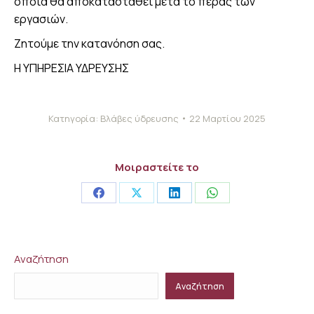
οποία θα αποκατασταθεί μετά το πέρας των
εργασιών.
Ζητούμε την κατανόηση σας.
Η ΥΠΗΡΕΣΙΑ ΥΔΡΕΥΣΗΣ
Κατηγορία:
Βλάβες ύδρευσης
22 Μαρτίου 2025
Μοιραστείτε το
Share
Share
Share
Share
on
on
on
on
Facebook
X
LinkedIn
WhatsApp
Αναζήτηση
Αναζήτηση