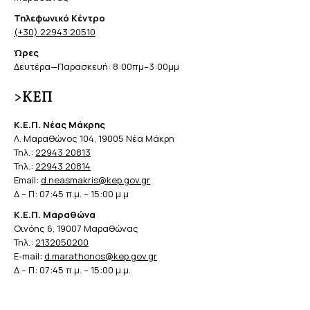
Τηλεφωνικό Κέντρο
(+30) 22943 20510
Ώρες
Δευτέρα—Παρασκευή: 8:00πμ–3:00μμ
>ΚΕΠ
Κ.Ε.Π. Νέας Μάκρης
Λ. Μαραθώνος 104, 19005 Νέα Μάκρη
Τηλ.:
22943 20813
Τηλ.:
22943 20814
Email:
d.neasmakris@kep.gov.gr
Δ – Π: 07:45 π.μ. – 15:00 μ.μ
Κ.Ε.Π. Μαραθώνα
Οινόης 6, 19007 Μαραθώνας
Τηλ.:
2132050200
E-mail:
d.marathonos@kep.gov.gr
Δ – Π: 07:45 π.μ. – 15:00 μ.μ.