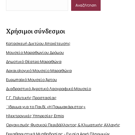
Αναζήτηση
Χρήσιμοι σύνδεσμοι
Κατασκευή Δικτύου Αποχέτευσης
Μουσείο Μαραθωνίου Δρόμου
Δημοτικό Θέατρο Μαραθώνα
Αρχαιολογικό Μουσείο Μαραθώνα
Ευρωπαϊκό Μουσείο Άρτου
Διαδραστικό Αγροτικό Λαογραφικό Μουσείο
Γ.Γ. Πολιτικής Προστασίας
΄Ιδρυμα για το Παιδί «Η Παμμακάριστος»
Ηλεκτρονικές Υπηρεσίες Ermis
Οργανισμός Φυσικού Περιβάλλοντος & Κλιματικής Aλλαγής
Εκκαθαριστικά Μισθοδοσίας - Ενιαία Αρχή Πληρωμών