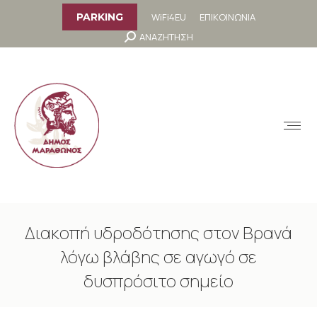
στο
περιεχόμενο
WiFi4EU
ΕΠΙΚΟΙΝΩΝΙΑ
PARKING
Search:
ΑΝΑΖΗΤΗΣΗ
MENU
Διακοπή υδροδότησης στον Βρανά
λόγω βλάβης σε αγωγό σε
δυσπρόσιτο σημείο
You are here: