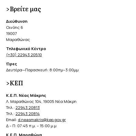
>Βρείτε μας
Διεύθυνση
Οινόης 6
19007
Μαραθώνας
Τηλεφωνικό Κέντρο
(+30) 22943 20510
Ώρες
Δευτέρα—Παρασκευή: 8:00πμ–3:00μμ
>ΚΕΠ
Κ.Ε.Π. Νέας Μάκρης
Λ. Μαραθώνος 104, 19005 Νέα Μάκρη
Τηλ.:
22943 20813
Τηλ.:
22943 20814
Email:
d.neasmakris@kep.gov.gr
Δ – Π: 07:45 π.μ. – 15:00 μ.μ
Κ.Ε.Π. Μαραθώνα