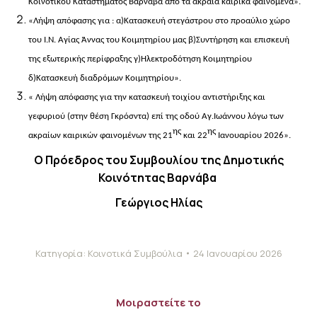
Κοινοτικού Καταστήματος Βαρνάβα από τα ακραία καιρικά φαινόμενα».
«Λήψη απόφασης για : α)Κατασκευή στεγάστρου στο προαύλιο χώρο
του Ι.Ν. Αγίας Άννας του Κοιμητηρίου μας β)Συντήρηση και επισκευή
της εξωτερικής περίφραξης γ)Ηλεκτροδότηση Κοιμητηρίου
δ)Κατασκευή διαδρόμων Κοιμητηρίου».
« Λήψη απόφασης για την κατασκευή τοιχίου αντιστήριξης και
γεφυριού (στην θέση Γκρόσντα) επί της οδού Αγ.Ιωάννου λόγω των
ης
ης
ακραίων καιρικών φαινομένων
της 21
και 22
Ιανουαρίου 2026».
Ο Πρόεδρος του Συμβουλίου
της Δημοτικής
Κοινότητας Βαρνάβα
Γεώργιος Ηλίας
Κατηγορία:
Κοινοτικά Συμβούλια
24 Ιανουαρίου 2026
Μοιραστείτε το