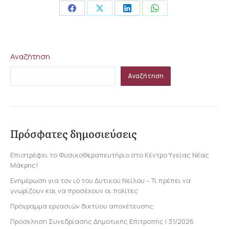
Share
Share
Share
Share
on
on
on
on
Facebook
X
LinkedIn
WhatsApp
Αναζήτηση
Αναζήτηση
Πρόσφατες δημοσιεύσεις
Επιστρέφει το Φυσικοθεραπευτήριο στο Κέντρο Υγείας Νέας
Μάκρης!
Ενημέρωση για τον ιό του Δυτικού Νείλου – Τι πρέπει να
γνωρίζουν και να προσέχουν οι πολίτες
Πρόγραμμα εργασιών δικτύου αποχέτευσης
Πρόσκληση Συνεδρίασης Δημοτικής Επιτροπής | 31/2026