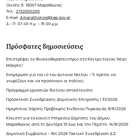
Οινόης 6, 19007 Μαραθώνας
Τηλ.:
2132050200
E-mail:
d.marathonos@kep.gov.gr
Δ – Π: 07:45 π.μ. – 15:00 μ.μ.
Πρόσφατες δημοσιεύσεις
Επιστρέφει το Φυσικοθεραπευτήριο στο Κέντρο Υγείας Νέας
Μάκρης!
Ενημέρωση για τον ιό του Δυτικού Νείλου – Τι πρέπει να
γνωρίζουν και να προσέχουν οι πολίτες
Πρόγραμμα εργασιών δικτύου αποχέτευσης
Πρόσκληση Συνεδρίασης Δημοτικής Επιτροπής | 31/2026
Ημερήσιος Χάρτης Πρόβλεψης Κινδύνου Πυρκαγιάς 8/8/2026
Κλειστή για το κοινό η Υπηρεσία Δόμησης του Δήμου
Μαραθώνος από τη Δευτέρα 10 έως και την Πέμπτη, 14/8/2026
Δημοτικό Συμβούλιο – 16η 2026 Τακτική Συνεδρίαση Δ.Σ.