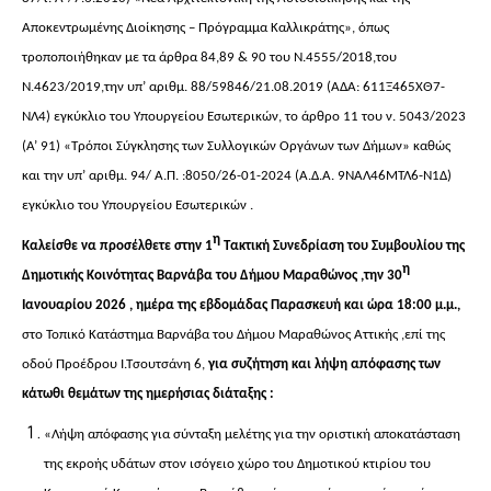
Αποκεντρωμένης Διοίκησης – Πρόγραμμα Καλλικράτης»,
όπως
τροποποιήθηκαν με τα άρθρα 84,89 & 90 του Ν.4555/2018,του
Ν.4623/2019,την υπ’ αριθμ. 88/59846/21.08.2019 (ΑΔΑ: 611Ξ465ΧΘ7-
ΝΛ4) εγκύκλιο του Υπουργείου Εσωτερικών, το άρθρο 11 του ν. 5043/2023
(Α’ 91) «Τρόποι Σύγκλησης των Συλλογικών Οργάνων των Δήμων» καθώς
και την
υπ’ αριθμ. 94/ Α.Π. :8050/26-01-2024 (Α.Δ.Α. 9ΝΑΛ46ΜΤΛ6-Ν1Δ)
εγκύκλιο του
Υπουργείου
Εσωτερικών
.
η
Καλείσθε να προσέλθετε στην 1
Τακτική Συνεδρίαση του Συμβουλίου της
η
Δημοτικής Κοινότητας Βαρνάβα του Δήμου Μαραθώνος ,την 30
Ιανουαρίου 2026 , ημέρα της εβδομάδας Παρασκευή και ώρα 18:00 μ.μ.,
στο Τοπικό Κατάστημα Βαρνάβα του Δήμου Μαραθώνος Αττικής ,επί της
οδού Προέδρου Ι.Τσουτσάνη 6,
για συζήτηση και λήψη απόφασης των
κάτωθι θεμάτων της ημερήσιας διάταξης :
«Λήψη απόφασης για σύνταξη μελέτης για την οριστική αποκατάσταση
της εκροής υδάτων στον ισόγειο χώρο του Δημοτικού κτιρίου του