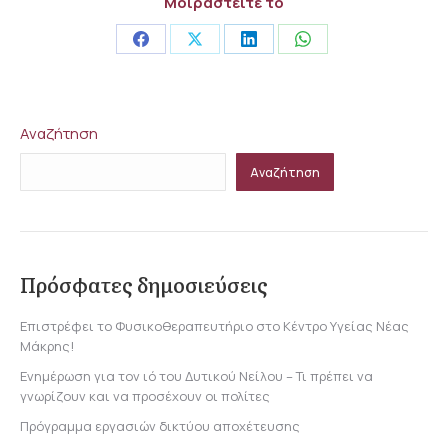
Μοιραστείτε το
Share
Share
Share
Share
on
on
on
on
Facebook
X
LinkedIn
WhatsApp
Αναζήτηση
Αναζήτηση
Πρόσφατες δημοσιεύσεις
Επιστρέφει το Φυσικοθεραπευτήριο στο Κέντρο Υγείας Νέας
Μάκρης!
Ενημέρωση για τον ιό του Δυτικού Νείλου – Τι πρέπει να
γνωρίζουν και να προσέχουν οι πολίτες
Πρόγραμμα εργασιών δικτύου αποχέτευσης