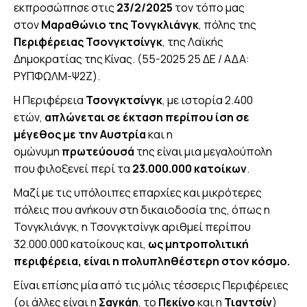
εκπροσώπησε στις
23/2/2025
τον τόπο μας
στον
Μαραθώνιο της Τονγκλιάνγκ
, πόλης της
Περιφέρειας Τσονγκτσίνγκ
, της Λαϊκής
Δημοκρατίας της Κίνας. (55-2025 25 ΔΕ / ΑΔΑ:
ΡΥΠΦΩΛΜ-Ψ2Ζ).
Η Περιφέρεια
Τσονγκτσίνγκ
, με ιστορία 2.400
ετών,
απλώνεται σε έκταση περίπου ίση σε
μέγεθος με την Αυστρία
και η
ομώνυμη
πρωτεύουσά
της είναι μια μεγαλούπολη
που φιλοξενεί περί τα
23.000.000 κατοίκων
.
Μαζί με τις υπόλοιπες επαρχίες και μικρότερες
πόλεις που ανήκουν στη δικαιοδοσία της, όπως η
Τονγκλιάνγκ, η Τσονγκτσίνγκ αριθμεί περίπου
32.000.000 κατοίκους και,
ως μητροπολιτική
περιφέρεια, είναι η πολυπληθέστερη στον κόσμο.
Είναι επίσης μία από τις μόλις τέσσερις Περιφέρειες
(οι άλλες είναι η
Σαγκάη
, το
Πεκίνο
και η
Τιαντσίν
)