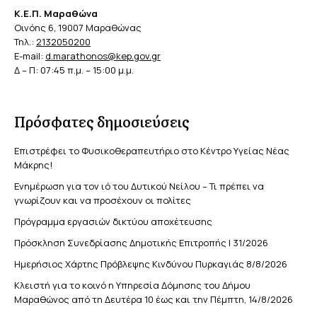
Κ.Ε.Π. Μαραθώνα
Οινόης 6, 19007 Μαραθώνας
Τηλ.:
2132050200
E-mail:
d.marathonos@kep.gov.gr
Δ – Π: 07:45 π.μ. – 15:00 μ.μ.
Πρόσφατες δημοσιεύσεις
Επιστρέφει το Φυσικοθεραπευτήριο στο Κέντρο Υγείας Νέας
Μάκρης!
Ενημέρωση για τον ιό του Δυτικού Νείλου – Τι πρέπει να
γνωρίζουν και να προσέχουν οι πολίτες
Πρόγραμμα εργασιών δικτύου αποχέτευσης
Πρόσκληση Συνεδρίασης Δημοτικής Επιτροπής | 31/2026
Ημερήσιος Χάρτης Πρόβλεψης Κινδύνου Πυρκαγιάς 8/8/2026
Κλειστή για το κοινό η Υπηρεσία Δόμησης του Δήμου
Μαραθώνος από τη Δευτέρα 10 έως και την Πέμπτη, 14/8/2026