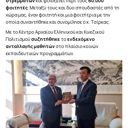
στρεμμάτων
και φιλοξενεί περί τους
60.000
φοιτητές
. Μεταξύ τους και δύο σπουδαστές από τη
χώρα μας, έναν φοιτητή και μια φοιτήτρια με την
οποία συναντήθηκε και συνομίλησε ο κ. Τσίρκας.
Με το Κέντρο Αρχαίου Ελληνικού και Κινεζικού
Πολιτισμού
συζητήθηκε
το
ενδεχόμενο
ανταλλαγής μαθητών
στο πλαίσιο κοινών
εκπαιδευτικών προγραμμάτων