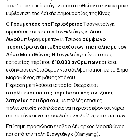
που διοικητικά υπάγονται κατευθείαν στην κεντρική
κυβέρνηση της Λαϊκής Δημοκρατίας της Κίνας.
Ο
Γραμματέας της Περιφέρειας
Τσονγκτσίνγκ,
αρμόδιος και για την Τονγκλιάνγκ, κ.
Λιου
Λιγού
υπέγραψε με τον κ. Τσίρκα
σύμφωνο
περαιτέρω ανάπτυξης σχέσεων της πόλης με τον
Δήμο Μαραθώνος
. Η Τονγκλιάνγκ είναι τόπος
κατοικίας περίπου
610.000 ανθρώπων
και έχει
εκδηλώσει ενδιαφέρον για αδελφοποίηση με το Δήμο
Μαραθώνος σε βάθος χρόνου.
Περιοχή με πλούσια ιστορία, θεωρείται
η
πρωτεύουσα της παραδοσιακής κινεζικής
λατρείας του δράκου
, με πολλές ετήσιες
πολιτιστικές εκδηλώσεις να περιστρέφονται γύρω
απ’ αυτήν και να προσελκύουν χιλιάδες επισκεπτών.
Επίσημη πρόσκληση έλαβε ο Δήμαρχος Μαραθώνος
και από την πόλη
Σιανγιάνγκ
(Xianyang).