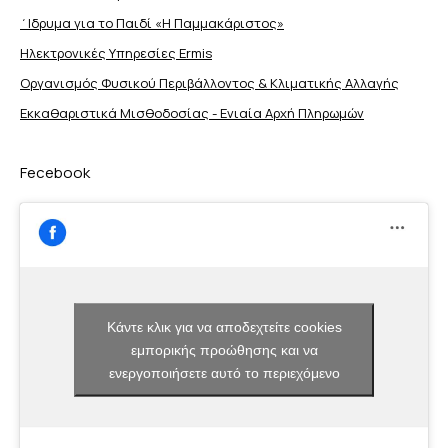
΄Ιδρυμα για το Παιδί «Η Παμμακάριστος»
Ηλεκτρονικές Υπηρεσίες Ermis
Οργανισμός Φυσικού Περιβάλλοντος & Κλιματικής Aλλαγής
Εκκαθαριστικά Μισθοδοσίας - Ενιαία Αρχή Πληρωμών
Fecebook
Κάντε κλικ για να αποδεχτείτε cookies
εμπορικής προώθησης και να
ενεργοποιήσετε αυτό το περιεχόμενο