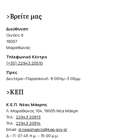
>Βρείτε μας
Διεύθυνση
Οινόης 6
19007
Μαραθώνας
Τηλεφωνικό Κέντρο
(+30) 22943 20510
Ώρες
Δευτέρα—Παρασκευή: 8:00πμ–3:00μμ
>ΚΕΠ
Κ.Ε.Π. Νέας Μάκρης
Λ. Μαραθώνος 104, 19005 Νέα Μάκρη
Τηλ.:
22943 20813
Τηλ.:
22943 20814
Email:
d.neasmakris@kep.gov.gr
Δ – Π: 07:45 π.μ. – 15:00 μ.μ