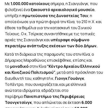
Με
1.000.000 κατοίκους
σήμερα, η Σιανγιάνγκ, που
φιλοξενεί ένα
ξακουστό αρχαιολογικό μουσείο
,
υπήρξε η
πρωτεύουσα της Δυναστείας Τσιν
, η
οποία ένωσε για πρώτη φορά την Κίνα, το 210 π.Χ. και
έθεσε τα θεμέλια για την κατασκευή του Σινικού
Τείχους. Ο κ. Τσίρκας συναντήθηκε με τις τοπικές
αρχές της Σιανγιάνγκ και
υπέγραψε σύμφωνο
περαιτέρω ανάπτυξης σχέσεων των δύο Δήμων.
Κατά τη διάρκεια της παραμονής του στην Κίνα, ο
Δήμαρχος Μαραθώνος επισκέφθηκε, επίσης και
το
μοναδικό
στην Κίνα
“Κέντρο Αρχαίου Ελληνικού
και Κινεζικού Πολιτισμού”
, μετά από πρόσκληση του
διευθυντή του, καθηγητή κ.
Γιονγκ Γουάνγκ
.
Το Κέντρο, που συνεργάζεται και με ελληνικά
ανώτατα ιδρύματα, εδράζεται στο
περίφημο
Πανεπιστήμιο της Περιφέρειας
Τσονγκτσίνγκ
, που απλώνεται σε έκταση
6.000