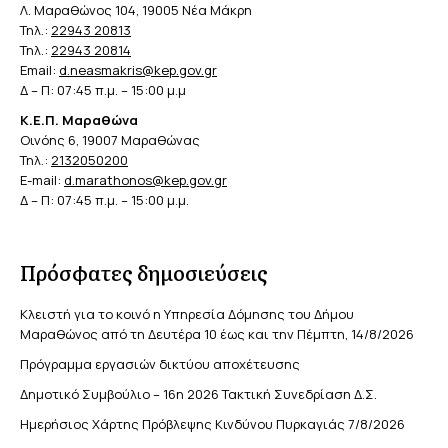
Λ. Μαραθώνος 104, 19005 Νέα Μάκρη
Τηλ.:
22943 20813
Τηλ.:
22943 20814
Email:
d.neasmakris@kep.gov.gr
Δ – Π: 07:45 π.μ. – 15:00 μ.μ
Κ.Ε.Π. Μαραθώνα
Οινόης 6, 19007 Μαραθώνας
Τηλ.:
2132050200
E-mail:
d.marathonos@kep.gov.gr
Δ – Π: 07:45 π.μ. – 15:00 μ.μ.
Πρόσφατες δημοσιεύσεις
Κλειστή για το κοινό η Υπηρεσία Δόμησης του Δήμου
Μαραθώνος από τη Δευτέρα 10 έως και την Πέμπτη, 14/8/2026
Πρόγραμμα εργασιών δικτύου αποχέτευσης
Δημοτικό Συμβούλιο – 16η 2026 Τακτική Συνεδρίαση Δ.Σ.
Ημερήσιος Χάρτης Πρόβλεψης Κινδύνου Πυρκαγιάς 7/8/2026