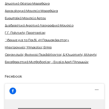
Δημοτικό Θέατρο Μαραθώνα
Αρχαιολογικό Μουσείο Μαραθώνα
Ευρωπαϊκό Μουσείο Άρτου
Διαδραστικό Αγροτικό Λαογραφικό Μουσείο
Γ.Γ. Πολιτικής Προστασίας
΄Ιδρυμα για το Παιδί «Η Παμμακάριστος»
Ηλεκτρονικές Υπηρεσίες Ermis
Οργανισμός Φυσικού Περιβάλλοντος & Κλιματικής Aλλαγής
Εκκαθαριστικά Μισθοδοσίας - Ενιαία Αρχή Πληρωμών
Fecebook