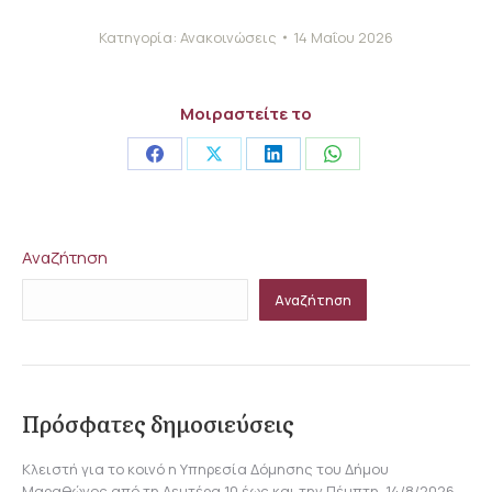
Κατηγορία:
Ανακοινώσεις
14 Μαΐου 2026
Μοιραστείτε το
Share
Share
Share
Share
on
on
on
on
Facebook
X
LinkedIn
WhatsApp
Αναζήτηση
Αναζήτηση
Πρόσφατες δημοσιεύσεις
Κλειστή για το κοινό η Υπηρεσία Δόμησης του Δήμου
Μαραθώνος από τη Δευτέρα 10 έως και την Πέμπτη, 14/8/2026