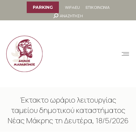
στο
περιεχόμενο
WiFi4EU
ΕΠΙΚΟΙΝΩΝΙΑ
PARKING
Search:
ΑΝΑΖΗΤΗΣΗ
MENU
Έκτακτο ωράριο λειτουργίας
ταμείου δημοτικού καταστήματος
Νέας Μάκρης τη Δευτέρα, 18/5/2026
You are here: