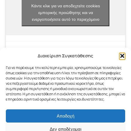
Κάντε κλικ για να αποδεχτείτε cookies
εμπορικής προώθησης και να
ενεργοποιήσετε αυτό το περιεχόμενο
Διαχείριση Συγκατάθεσης
Για να παρέχουμε την καλύτερη εμπειρία, χρησιμοποιούμε τεχνολογίες
όπως cookies για την αποθήκευση ή/και την πρόσβαση σε πληροφορίες
συσκευών. Η συγκατάθεση για τις εν λόγω τεχνολογίες θα μας επιτρέψει
να επεξεργαστούμε δεδομένα προσωπικού χαρακτήρα, όπως
συμπεριφορά περιήγησης ή μοναδικά αναγνωριστικά σε αυτόν τον
ιστότοπο. Η μη συγκατάθεση ή η ανάκληση της συγκατάθεσης, μπορεί να
επηρεάσει αρνητικά ορισμένες λειτουργίες και δυνατότητες.
Αποδοχή
footer_menu
© 2026 - Γραφείο ΤΠΕ Δήμου Μαραθώνος | ICT Office of
Δεν αποδέχομαι