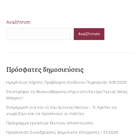
on
on
on
on
Facebook
X
LinkedIn
WhatsApp
Αναζήτηση
Αναζήτηση
Πρόσφατες δημοσιεύσεις
Ημερήσιος Χάρτης Πρόβλεψης Κινδύνου Πυρκαγιάς 9/8/2026
Επιστρέφει το Φυσικοθεραπευτήριο στο Κέντρο Υγείας Νέας
Μάκρης!
Ενημέρωση για τον ιό του Δυτικού Νείλου – Τι πρέπει να
γνωρίζουν και να προσέχουν οι πολίτες
Πρόγραμμα εργασιών δικτύου αποχέτευσης
Πρόσκληση Συνεδρίασης Δημοτικής Επιτροπής | 31/2026