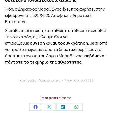
ούτε καν υπόνοια κακοδιαχείρισης
.
Ήδη, ο Δήμαρχος Μαραθώνος έχει προχωρήσει στην
εφαρμογή της 325/2025 Απόφασης Δημοτικής
Επιτροπής.
Σε κάθε περίπτωση, και καθώς η υπόθεση ακολουθεί
τη νομική οδό, οφείλουμε όλοι να
επιδείξουμε
σύνεση
και
αυτοσυγκράτηση
, με σκοπό
να προστατέψουμε τόσο τα δημοτικά συμφέροντα,
όσο και το όνομα του Δήμου Μαραθώνος,
σεβόμενοι
πάντοτε το τεκμήριο της αθωότητας.
Κατηγορία:
Ανακοινώσεις
7 Αυγούστου 2025
Μοιραστείτε το
Share
Share
Share
Share