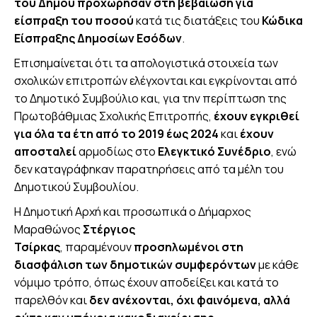
του Δήμου προχώρησαν στη βεβαίωση για
είσπραξη του ποσού
κατά τις διατάξεις του
Κώδικα
Είσπραξης Δημοσίων Εσόδων
.
Επισημαίνεται ότι τα απολογιστικά στοιχεία των
σχολικών επιτροπών ελέγχονται και εγκρίνονται από
το Δημοτικό Συμβούλιο και, για την περίπτωση της
Πρωτοβάθμιας Σχολικής Επιτροπής,
έχουν εγκριθεί
για όλα τα έτη από το 2019 έως 2024
και
έχουν
αποσταλεί
αρμοδίως στο
Ελεγκτικό Συνέδριο
, ενώ
δεν καταγράφηκαν παρατηρήσεις από τα μέλη του
Δημοτικού Συμβουλίου.
Η Δημοτική Αρχή και προσωπικά ο Δήμαρχος
Μαραθώνος
Στέργιος
Τσίρκας
, παραμένουν
προσηλωμένοι στη
διασφάλιση των δημοτικών συμφερόντων
με κάθε
νόμιμο τρόπο, όπως έχουν αποδείξει και κατά το
παρελθόν και
δεν ανέχονται, όχι φαινόμενα, αλλά