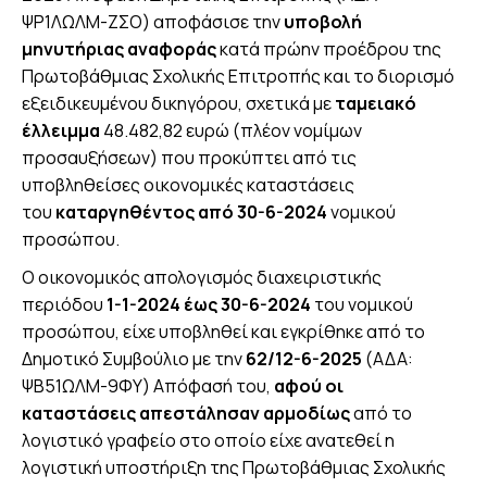
ΨΡ1ΛΩΛΜ-ΖΣΟ) αποφάσισε την
υποβολή
μηνυτήριας αναφοράς
κατά πρώην προέδρου της
Πρωτοβάθμιας Σχολικής Επιτροπής και το διορισμό
εξειδικευμένου δικηγόρου, σχετικά με
ταμειακό
έλλειμμα
48.482,82 ευρώ (πλέον νομίμων
προσαυξήσεων) που προκύπτει από τις
υποβληθείσες οικονομικές καταστάσεις
του
καταργηθέντος από 30-6-2024
νομικού
προσώπου.
Ο οικονομικός απολογισμός διαχειριστικής
περιόδου
1-1-2024 έως 30-6-2024
του νομικού
προσώπου, είχε υποβληθεί και εγκρίθηκε από το
Δημοτικό Συμβούλιο με την
62/12-6-2025
(ΑΔΑ:
ΨΒ51ΩΛΜ-9ΦΥ) Απόφασή του,
αφού οι
καταστάσεις απεστάλησαν αρμοδίως
από το
λογιστικό γραφείο στο οποίο είχε ανατεθεί η
λογιστική υποστήριξη της Πρωτοβάθμιας Σχολικής