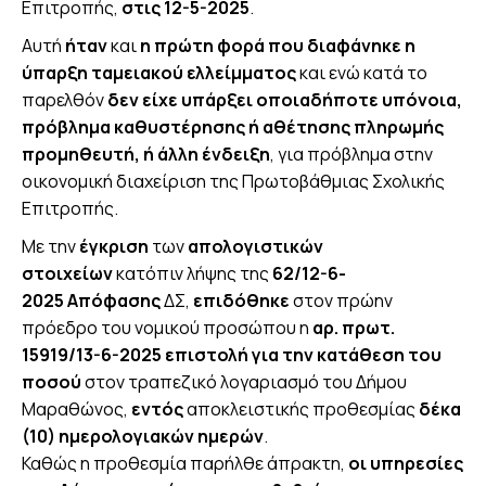
Επιτροπής,
στις 12-5-2025
.
Αυτή
ήταν
και
η πρώτη φορά που διαφάνηκε η
ύπαρξη ταμειακού ελλείμματος
και ενώ κατά το
παρελθόν
δεν είχε υπάρξει οποιαδήποτε υπόνοια,
πρόβλημα καθυστέρησης ή αθέτησης πληρωμής
προμηθευτή, ή άλλη ένδειξη
, για πρόβλημα στην
οικονομική διαχείριση της Πρωτοβάθμιας Σχολικής
Επιτροπής.
Με την
έγκριση
των
απολογιστικών
στοιχείων
κατόπιν λήψης της
62/12-6-
2025
Απόφασης
ΔΣ,
επιδόθηκε
στον πρώην
πρόεδρο του νομικού προσώπου η
αρ. πρωτ.
15919/13-6-2025
επιστολή για την κατάθεση του
ποσού
στον τραπεζικό λογαριασμό του Δήμου
Μαραθώνος,
εντός
αποκλειστικής προθεσμίας
δέκα
(10) ημερολογιακών ημερών
.
Καθώς η προθεσμία παρήλθε άπρακτη,
οι υπηρεσίες