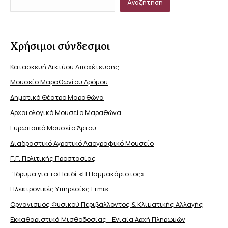
Αναζήτηση
Χρήσιμοι σύνδεσμοι
Κατασκευή Δικτύου Αποχέτευσης
Μουσείο Μαραθωνίου Δρόμου
Δημοτικό Θέατρο Μαραθώνα
Αρχαιολογικό Μουσείο Μαραθώνα
Ευρωπαϊκό Μουσείο Άρτου
Διαδραστικό Αγροτικό Λαογραφικό Μουσείο
Γ.Γ. Πολιτικής Προστασίας
΄Ιδρυμα για το Παιδί «Η Παμμακάριστος»
Ηλεκτρονικές Υπηρεσίες Ermis
Οργανισμός Φυσικού Περιβάλλοντος & Κλιματικής Aλλαγής
Εκκαθαριστικά Μισθοδοσίας - Ενιαία Αρχή Πληρωμών