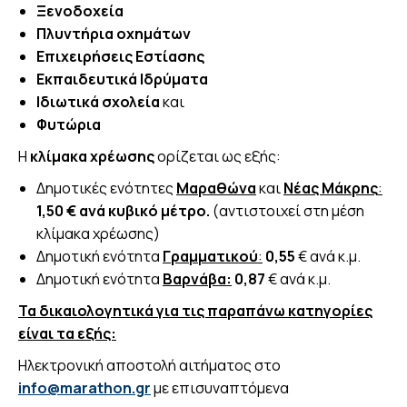
Ξενοδοχεία
Πλυντήρια οχημάτων
Επιχειρήσεις Εστίασης
Εκπαιδευτικά Ιδρύματα
Ιδιωτικά σχολεία
και
Φυτώρια
Η
κλίμακα χρέωσης
ορίζεται ως εξής:
Δημοτικές ενότητες
Μαραθώνα
και
Νέας Μάκρης
:
1,50 € ανά κυβικό μέτρο.
(αντιστοιχεί στη μέση
κλίμακα χρέωσης)
Δημοτική ενότητα
Γραμματικού
:
0,55
€ ανά κ.μ.
Δημοτική ενότητα
Βαρνάβα:
0,87
€ ανά κ.μ.
Τα δικαιολογητικά για τις παραπάνω κατηγορίες
είναι τα εξής:
Ηλεκτρονική αποστολή αιτήματος στο
info
@
marathon
.
gr
με επισυναπτόμενα