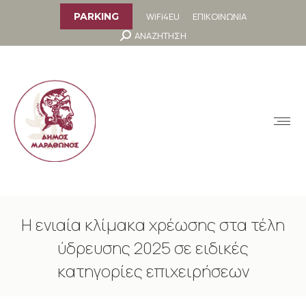
στο
περιεχόμενο
WiFi4EU
ΕΠΙΚΟΙΝΩΝΙΑ
PARKING
Search:
ΑΝΑΖΗΤΗΣΗ
MENU
Η ενιαία κλίμακα χρέωσης στα τέλη
ύδρευσης 2025 σε ειδικές
κατηγορίες επιχειρήσεων
You are here: