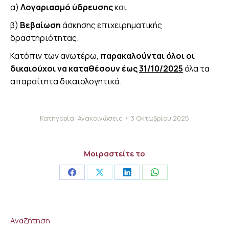
α)
Λογαριασμό ύδρευσης
και
β)
Βεβαίωση
άσκησης επιχειρηματικής
δραστηριότητας.
Κατόπιν των ανωτέρω,
παρακαλούνται όλοι οι
δικαιούχοι να καταθέσουν έως
31/10/2025
όλα τα
απαραίτητα δικαιολογητικά.
Κατηγορία:
Ανακοινώσεις
3 Οκτωβρίου 2025
Μοιραστείτε το
Share
Share
Share
Share
on
on
on
on
Facebook
X
LinkedIn
WhatsApp
Αναζήτηση