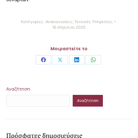
Κατηγορίες:
Ανακοινώσεις
,
Τεχνικές Υπηρεσίες
16 Απριλίου 2025
Μοιραστείτε το
Share
Share
Share
Share
on
on
on
on
Facebook
X
LinkedIn
WhatsApp
Αναζήτηση
Αναζήτηση
Πρόσφατες δημοσιεύσεις