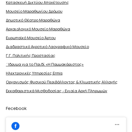
Κατασκευή Δικτύου Αποχέτευσης
Μουσείο Μαραθωνίου Δρόμου
Δημοτικό Θέατρο Μαραθώνα
Αρχαιολογικό Μουσείο Μαραθώνα
Ευρωπαϊκό Μουσείο Άρτου
Διαδραστικό Αγροτικό Λαογραφικό Μουσείο
Γ.Γ. Πολιτικής Προστασίας
΄Ιδρυμα για το Παιδί «Η Παμμακάριστος»
Ηλεκτρονικές Υπηρεσίες Ermis
Οργανισμός Φυσικού Περιβάλλοντος & Κλιματικής Aλλαγής
Εκκαθαριστικά Μισθοδοσίας - Ενιαία Αρχή Πληρωμών
Fecebook