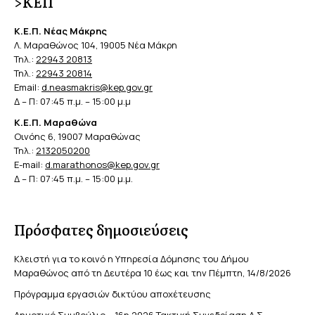
>ΚΕΠ
Κ.Ε.Π. Νέας Μάκρης
Λ. Μαραθώνος 104, 19005 Νέα Μάκρη
Τηλ.:
22943 20813
Τηλ.:
22943 20814
Email:
d.neasmakris@kep.gov.gr
Δ – Π: 07:45 π.μ. – 15:00 μ.μ
Κ.Ε.Π. Μαραθώνα
Οινόης 6, 19007 Μαραθώνας
Τηλ.:
2132050200
E-mail:
d.marathonos@kep.gov.gr
Δ – Π: 07:45 π.μ. – 15:00 μ.μ.
Πρόσφατες δημοσιεύσεις
Κλειστή για το κοινό η Υπηρεσία Δόμησης του Δήμου
Μαραθώνος από τη Δευτέρα 10 έως και την Πέμπτη, 14/8/2026
Πρόγραμμα εργασιών δικτύου αποχέτευσης
Δημοτικό Συμβούλιο – 16η 2026 Τακτική Συνεδρίαση Δ.Σ.