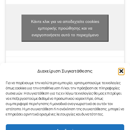
Κάντε κλικ για να αποδεχτείτε cookies
εμπορικής προώθησης και να
ενεργοποιήσετε αυτό το περιεχόμενο
Διαχείριση Συγκατάθεσης
Για να παρέχουμε την καλύτερη εμπειρία, χρησιμοποιούμε τεχνολογίες
όπως cookies για την αποθήκευση ή/και την πρόσβαση σε πληροφορίες
συσκευών. Η συγκατάθεση για τις εν λόγω τεχνολογίες θα μας επιτρέψει
να επεξεργαστούμε δεδομένα προσωπικού χαρακτήρα, όπως
συμπεριφορά περιήγησης ή μοναδικά αναγνωριστικά σε αυτόν τον
ιστότοπο. Η μη συγκατάθεση ή η ανάκληση της συγκατάθεσης, μπορεί να
επηρεάσει αρνητικά ορισμένες λειτουργίες και δυνατότητες.