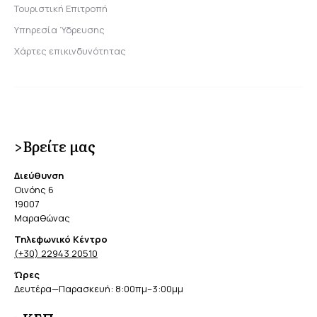
Τουριστική Επιτροπή
Υπηρεσία Ύδρευσης
Χάρτες επικινδυνότητας
>Βρείτε μας
Διεύθυνση
Οινόης 6
19007
Μαραθώνας
Τηλεφωνικό Κέντρο
(+30) 22943 20510
Ώρες
Δευτέρα—Παρασκευή: 8:00πμ–3:00μμ