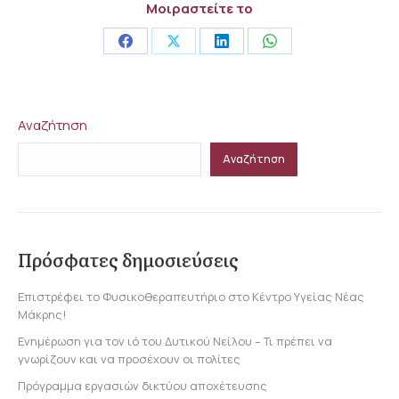
Μοιραστείτε το
Share
Share
Share
Share
on
on
on
on
Facebook
X
LinkedIn
WhatsApp
Αναζήτηση
Αναζήτηση
Πρόσφατες δημοσιεύσεις
Επιστρέφει το Φυσικοθεραπευτήριο στο Κέντρο Υγείας Νέας
Μάκρης!
Ενημέρωση για τον ιό του Δυτικού Νείλου – Τι πρέπει να
γνωρίζουν και να προσέχουν οι πολίτες
Πρόγραμμα εργασιών δικτύου αποχέτευσης