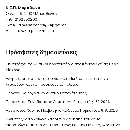
Κ.Ε.Π. Μαραθώνα
Οινόης 6, 19007 Μαραθώνας
Τηλ.:
2132050200
E-mail:
d.marathonos@kep.gov.gr
Δ – Π: 07:45 π.μ. – 15:00 μ.μ.
Πρόσφατες δημοσιεύσεις
Επιστρέφει το Φυσικοθεραπευτήριο στο Κέντρο Υγείας Νέας
Μάκρης!
Ενημέρωση για τον ιό του Δυτικού Νείλου – Τι πρέπει να
γνωρίζουν και να προσέχουν οι πολίτες
Πρόγραμμα εργασιών δικτύου αποχέτευσης
Πρόσκληση Συνεδρίασης Δημοτικής Επιτροπής | 31/2026
Ημερήσιος Χάρτης Πρόβλεψης Κινδύνου Πυρκαγιάς 8/8/2026
Κλειστή για το κοινό η Υπηρεσία Δόμησης του Δήμου
Μαραθώνος από τη Δευτέρα 10 έως και την Πέμπτη, 14/8/2026