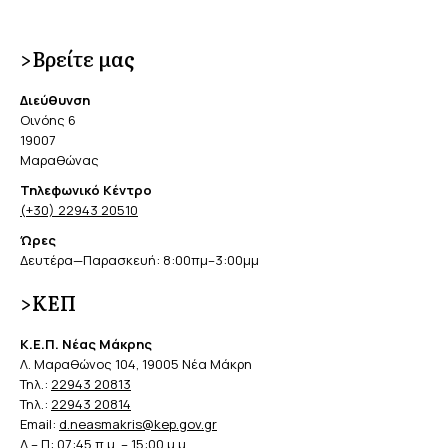
>Βρείτε μας
Διεύθυνση
Οινόης 6
19007
Μαραθώνας
Τηλεφωνικό Κέντρο
(+30) 22943 20510
Ώρες
Δευτέρα—Παρασκευή: 8:00πμ–3:00μμ
>ΚΕΠ
Κ.Ε.Π. Νέας Μάκρης
Λ. Μαραθώνος 104, 19005 Νέα Μάκρη
Τηλ.:
22943 20813
Τηλ.:
22943 20814
Email:
d.neasmakris@kep.gov.gr
Δ – Π: 07:45 π.μ. – 15:00 μ.μ