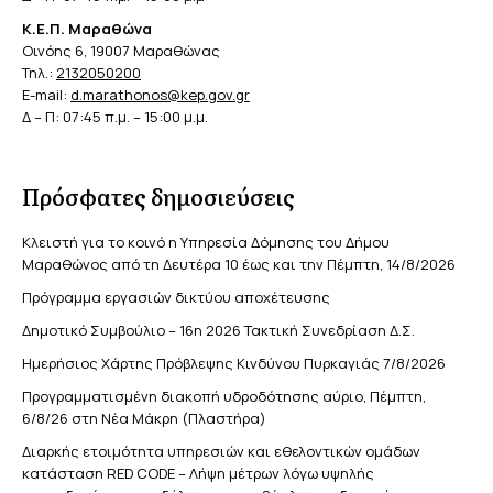
Κ.Ε.Π. Μαραθώνα
Οινόης 6, 19007 Μαραθώνας
Τηλ.:
2132050200
E-mail:
d.marathonos@kep.gov.gr
Δ – Π: 07:45 π.μ. – 15:00 μ.μ.
Πρόσφατες δημοσιεύσεις
Κλειστή για το κοινό η Υπηρεσία Δόμησης του Δήμου
Μαραθώνος από τη Δευτέρα 10 έως και την Πέμπτη, 14/8/2026
Πρόγραμμα εργασιών δικτύου αποχέτευσης
Δημοτικό Συμβούλιο – 16η 2026 Τακτική Συνεδρίαση Δ.Σ.
Ημερήσιος Χάρτης Πρόβλεψης Κινδύνου Πυρκαγιάς 7/8/2026
Προγραμματισμένη διακοπή υδροδότησης αύριο, Πέμπτη,
6/8/26 στη Νέα Μάκρη (Πλαστήρα)
Διαρκής ετοιμότητα υπηρεσιών και εθελοντικών ομάδων
κατάσταση RED CODE – Λήψη μέτρων λόγω υψηλής