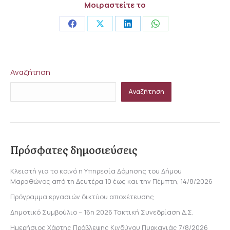
Μοιραστείτε το
Share
Share
Share
Share
on
on
on
on
Facebook
X
LinkedIn
WhatsApp
Αναζήτηση
Αναζήτηση
Πρόσφατες δημοσιεύσεις
Κλειστή για το κοινό η Υπηρεσία Δόμησης του Δήμου
Μαραθώνος από τη Δευτέρα 10 έως και την Πέμπτη, 14/8/2026
Πρόγραμμα εργασιών δικτύου αποχέτευσης
Δημοτικό Συμβούλιο – 16η 2026 Τακτική Συνεδρίαση Δ.Σ.
Ημερήσιος Χάρτης Πρόβλεψης Κινδύνου Πυρκαγιάς 7/8/2026