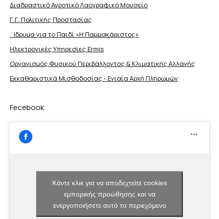
Διαδραστικό Αγροτικό Λαογραφικό Μουσείο
Γ.Γ. Πολιτικής Προστασίας
΄Ιδρυμα για το Παιδί «Η Παμμακάριστος»
Ηλεκτρονικές Υπηρεσίες Ermis
Οργανισμός Φυσικού Περιβάλλοντος & Κλιματικής Aλλαγής
Εκκαθαριστικά Μισθοδοσίας - Ενιαία Αρχή Πληρωμών
Fecebook
Κάντε κλικ για να αποδεχτείτε cookies
εμπορικής προώθησης και να
ενεργοποιήσετε αυτό το περιεχόμενο