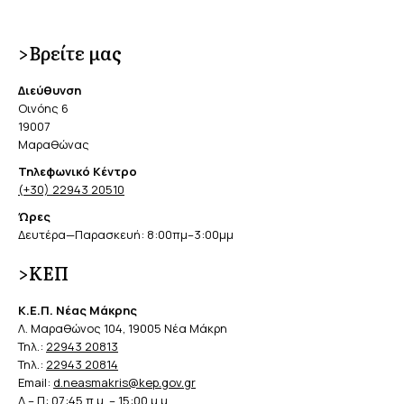
>Βρείτε μας
Διεύθυνση
Οινόης 6
19007
Μαραθώνας
Τηλεφωνικό Κέντρο
(+30) 22943 20510
Ώρες
Δευτέρα—Παρασκευή: 8:00πμ–3:00μμ
>ΚΕΠ
Κ.Ε.Π. Νέας Μάκρης
Λ. Μαραθώνος 104, 19005 Νέα Μάκρη
Τηλ.:
22943 20813
Τηλ.:
22943 20814
Email:
d.neasmakris@kep.gov.gr
Δ – Π: 07:45 π.μ. – 15:00 μ.μ