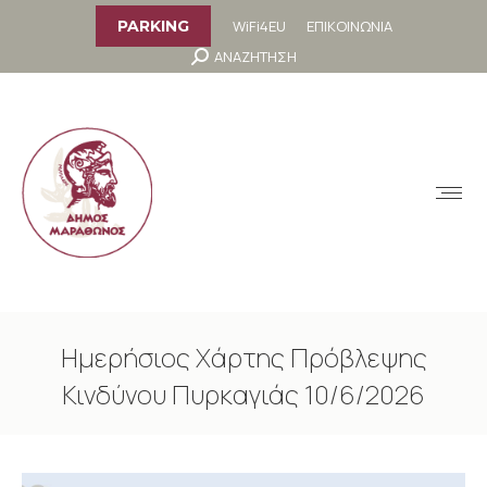
στο
περιεχόμενο
WiFi4EU
ΕΠΙΚΟΙΝΩΝΙΑ
PARKING
Search:
ΑΝΑΖΗΤΗΣΗ
MENU
Ημερήσιος Χάρτης Πρόβλεψης
Κινδύνου Πυρκαγιάς 10/6/2026
You are here: