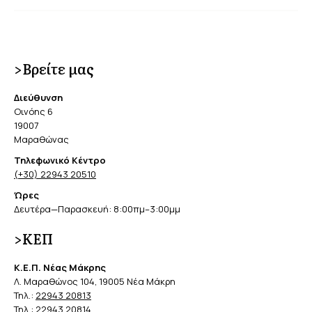
>Βρείτε μας
Διεύθυνση
Οινόης 6
19007
Μαραθώνας
Τηλεφωνικό Κέντρο
(+30) 22943 20510
Ώρες
Δευτέρα—Παρασκευή: 8:00πμ–3:00μμ
>ΚΕΠ
Κ.Ε.Π. Νέας Μάκρης
Λ. Μαραθώνος 104, 19005 Νέα Μάκρη
Τηλ.:
22943 20813
Τηλ.:
22943 20814