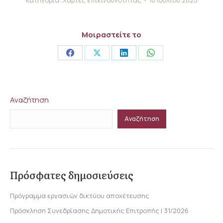
Μοιραστείτε το
Share
Share
Share
Share
on
on
on
on
Facebook
X
LinkedIn
WhatsApp
Αναζήτηση
Αναζήτηση
Πρόσφατες δημοσιεύσεις
Πρόγραμμα εργασιών δικτύου αποχέτευσης
Πρόσκληση Συνεδρίασης Δημοτικής Επιτροπής | 31/2026