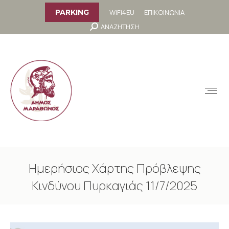
στο
περιεχόμενο
WiFi4EU
ΕΠΙΚΟΙΝΩΝΙΑ
PARKING
Search:
ΑΝΑΖΗΤΗΣΗ
MENU
Ημερήσιος Χάρτης Πρόβλεψης
Κινδύνου Πυρκαγιάς 11/7/2025
You are here: