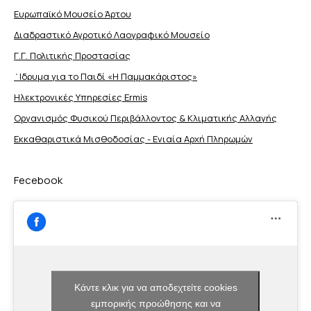
Ευρωπαϊκό Μουσείο Άρτου
Διαδραστικό Αγροτικό Λαογραφικό Μουσείο
Γ.Γ. Πολιτικής Προστασίας
΄Ιδρυμα για το Παιδί «Η Παμμακάριστος»
Ηλεκτρονικές Υπηρεσίες Ermis
Οργανισμός Φυσικού Περιβάλλοντος & Κλιματικής Aλλαγής
Εκκαθαριστικά Μισθοδοσίας - Ενιαία Αρχή Πληρωμών
Fecebook
Κάντε κλικ για να αποδεχτείτε cookies
εμπορικής προώθησης και να