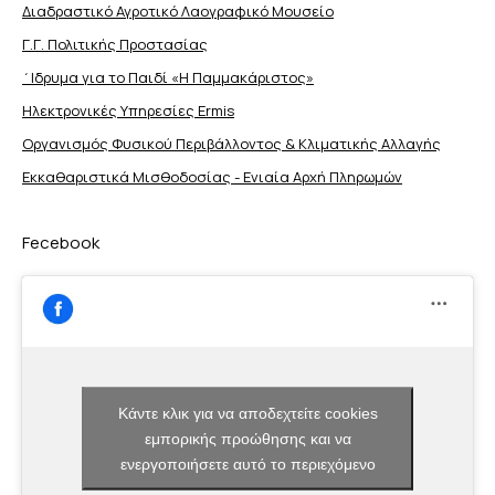
Διαδραστικό Αγροτικό Λαογραφικό Μουσείο
Γ.Γ. Πολιτικής Προστασίας
΄Ιδρυμα για το Παιδί «Η Παμμακάριστος»
Ηλεκτρονικές Υπηρεσίες Ermis
Οργανισμός Φυσικού Περιβάλλοντος & Κλιματικής Aλλαγής
Εκκαθαριστικά Μισθοδοσίας - Ενιαία Αρχή Πληρωμών
Fecebook
Κάντε κλικ για να αποδεχτείτε cookies
εμπορικής προώθησης και να
ενεργοποιήσετε αυτό το περιεχόμενο