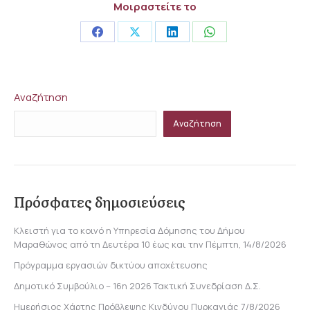
Μοιραστείτε το
Share
Share
Share
Share
on
on
on
on
Facebook
X
LinkedIn
WhatsApp
Αναζήτηση
Αναζήτηση
Πρόσφατες δημοσιεύσεις
Κλειστή για το κοινό η Υπηρεσία Δόμησης του Δήμου
Μαραθώνος από τη Δευτέρα 10 έως και την Πέμπτη, 14/8/2026
Πρόγραμμα εργασιών δικτύου αποχέτευσης
Δημοτικό Συμβούλιο – 16η 2026 Τακτική Συνεδρίαση Δ.Σ.
Ημερήσιος Χάρτης Πρόβλεψης Κινδύνου Πυρκαγιάς 7/8/2026