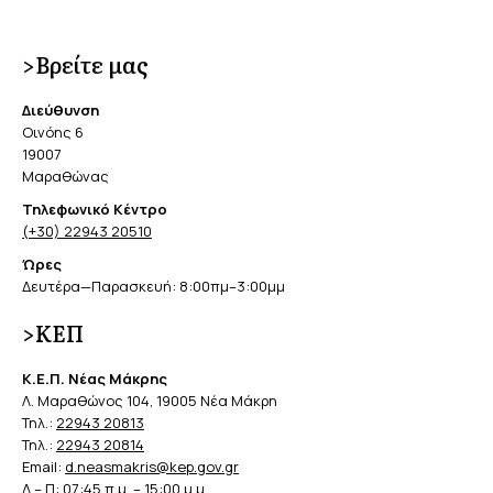
>Βρείτε μας
Διεύθυνση
Οινόης 6
19007
Μαραθώνας
Τηλεφωνικό Κέντρο
(+30) 22943 20510
Ώρες
Δευτέρα—Παρασκευή: 8:00πμ–3:00μμ
>ΚΕΠ
Κ.Ε.Π. Νέας Μάκρης
Λ. Μαραθώνος 104, 19005 Νέα Μάκρη
Τηλ.:
22943 20813
Τηλ.:
22943 20814
Email:
d.neasmakris@kep.gov.gr
Δ – Π: 07:45 π.μ. – 15:00 μ.μ