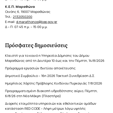
Κ.Ε.Π. Μαραθώνα
Οινόης 6, 19007 Μαραθώνας
Τηλ.:
2132050200
E-mail:
d.marathonos@kep.gov.gr
Δ – Π: 07:45 π.μ. – 15:00 μ.μ.
Πρόσφατες δημοσιεύσεις
Κλειστή για το κοινό η Υπηρεσία Δόμησης του Δήμου
Μαραθώνος από τη Δευτέρα 10 έως και την Πέμπτη, 14/8/2026
Πρόγραμμα εργασιών δικτύου αποχέτευσης
Δημοτικό Συμβούλιο – 16η 2026 Τακτική Συνεδρίαση Δ.Σ.
Ημερήσιος Χάρτης Πρόβλεψης Κινδύνου Πυρκαγιάς 7/8/2026
Προγραμματισμένη διακοπή υδροδότησης αύριο, Πέμπτη,
6/8/26 στη Νέα Μάκρη (Πλαστήρα)
Διαρκής ετοιμότητα υπηρεσιών και εθελοντικών ομάδων
κατάσταση RED CODE – Λήψη μέτρων λόγω υψηλής