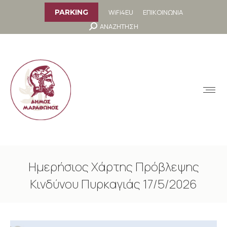
στο
περιεχόμενο
WiFi4EU
ΕΠΙΚΟΙΝΩΝΙΑ
PARKING
Search:
ΑΝΑΖΗΤΗΣΗ
MENU
Ημερήσιος Χάρτης Πρόβλεψης
Κινδύνου Πυρκαγιάς 17/5/2026
You are here: