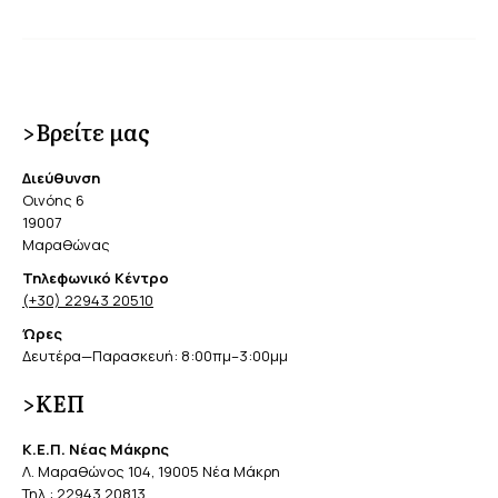
>Βρείτε μας
Διεύθυνση
Οινόης 6
19007
Μαραθώνας
Τηλεφωνικό Κέντρο
(+30) 22943 20510
Ώρες
Δευτέρα—Παρασκευή: 8:00πμ–3:00μμ
>ΚΕΠ
Κ.Ε.Π. Νέας Μάκρης
Λ. Μαραθώνος 104, 19005 Νέα Μάκρη
Τηλ.:
22943 20813