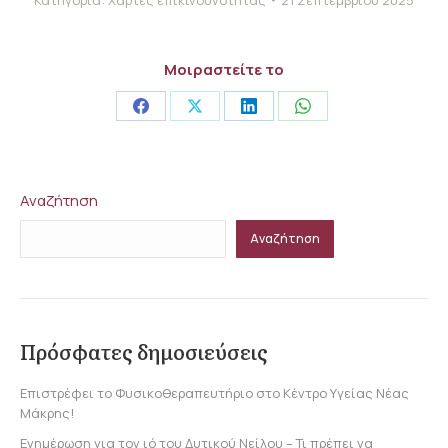
Μοιραστείτε το
Share
Share
Share
Share
on
on
on
on
Facebook
X
LinkedIn
WhatsApp
Αναζήτηση
Αναζήτηση
Πρόσφατες δημοσιεύσεις
Επιστρέφει το Φυσικοθεραπευτήριο στο Κέντρο Υγείας Νέας
Μάκρης!
Ενημέρωση για τον ιό του Δυτικού Νείλου – Τι πρέπει να