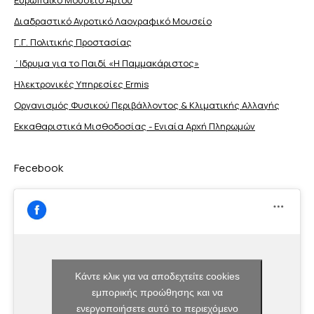
Διαδραστικό Αγροτικό Λαογραφικό Μουσείο
Γ.Γ. Πολιτικής Προστασίας
΄Ιδρυμα για το Παιδί «Η Παμμακάριστος»
Ηλεκτρονικές Υπηρεσίες Ermis
Οργανισμός Φυσικού Περιβάλλοντος & Κλιματικής Aλλαγής
Εκκαθαριστικά Μισθοδοσίας - Ενιαία Αρχή Πληρωμών
Fecebook
Κάντε κλικ για να αποδεχτείτε cookies
εμπορικής προώθησης και να
ενεργοποιήσετε αυτό το περιεχόμενο