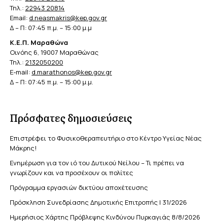
Τηλ.:
22943 20814
Email:
d.neasmakris@kep.gov.gr
Δ – Π: 07:45 π.μ. – 15:00 μ.μ
Κ.Ε.Π. Μαραθώνα
Οινόης 6, 19007 Μαραθώνας
Τηλ.:
2132050200
E-mail:
d.marathonos@kep.gov.gr
Δ – Π: 07:45 π.μ. – 15:00 μ.μ.
Πρόσφατες δημοσιεύσεις
Επιστρέφει το Φυσικοθεραπευτήριο στο Κέντρο Υγείας Νέας
Μάκρης!
Ενημέρωση για τον ιό του Δυτικού Νείλου – Τι πρέπει να
γνωρίζουν και να προσέχουν οι πολίτες
Πρόγραμμα εργασιών δικτύου αποχέτευσης
Πρόσκληση Συνεδρίασης Δημοτικής Επιτροπής | 31/2026
Ημερήσιος Χάρτης Πρόβλεψης Κινδύνου Πυρκαγιάς 8/8/2026