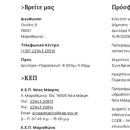
>Βρείτε μας
Πρόσφ
Διεύθυνση
Κλειστή γ
Οινόης 6
Δόμησης 
19007
Δευτέρα 1
Μαραθώνας
14/8/2026
Τηλεφωνικό Κέντρο
Πρόγραμμ
(+30) 22943 20510
αποχέτευ
Ώρες
Δημοτικό 
Δευτέρα—Παρασκευή: 8:00πμ–3:00μμ
Συνεδρίασ
Ημερήσιο
>ΚΕΠ
Πυρκαγιά
Προγραμμ
Κ.Ε.Π. Νέας Μάκρης
υδροδότησ
Λ. Μαραθώνος 104, 19005 Νέα Μάκρη
Νέα Μάκρ
Τηλ.:
22943 20813
Τηλ.:
22943 20814
Διαρκής 
Email:
d.neasmakris@kep.gov.gr
εθελοντι
Δ – Π: 07:45 π.μ. – 15:00 μ.μ
CODE – Λ
επικινδυ
Κ.Ε.Π. Μαραθώνα