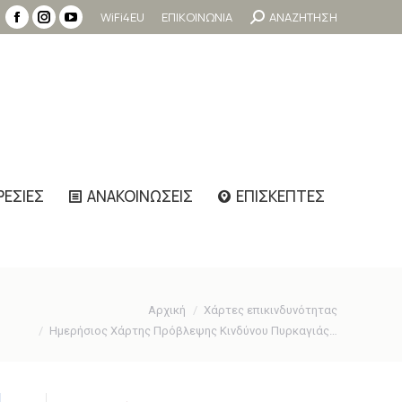
Search:
WiFi4EU
ΕΠΙΚΟΙΝΩΝΙΑ
ΑΝΑΖΗΤΗΣΗ
Facebook
Instagram
YouTube
page
page
page
opens
opens
opens
in
in
in
new
new
new
window
window
window
ΡΕΣΙΕΣ
ΑΝΑΚΟΙΝΩΣΕΙΣ
ΕΠΙΣΚΕΠΤΕΣ
Αρχική
Χάρτες επικινδυνότητας
Ημερήσιος Χάρτης Πρόβλεψης Κινδύνου Πυρκαγιάς…