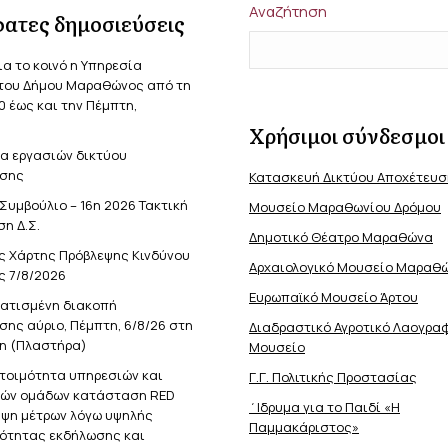
Αναζήτηση
ατες δημοσιεύσεις
ια το κοινό η Υπηρεσία
του Δήμου Μαραθώνος από τη
0 έως και την Πέμπτη,
Χρήσιμοι σύνδεσμοι
α εργασιών δικτύου
σης
Κατασκευή Δικτύου Αποχέτευ
Συμβούλιο – 16η 2026 Τακτική
Μουσείο Μαραθωνίου Δρόμου
η Δ.Σ.
Δημοτικό Θέατρο Μαραθώνα
ς Χάρτης Πρόβλεψης Κινδύνου
Αρχαιολογικό Μουσείο Μαραθ
ς 7/8/2026
Ευρωπαϊκό Μουσείο Άρτου
ατισμένη διακοπή
ης αύριο, Πέμπτη, 6/8/26 στη
Διαδραστικό Αγροτικό Λαογρα
η (Πλαστήρα)
Μουσείο
ετοιμότητα υπηρεσιών και
Γ.Γ. Πολιτικής Προστασίας
κών ομάδων κατάσταση RED
΄Ιδρυμα για το Παιδί «Η
ήψη μέτρων λόγω υψηλής
Παμμακάριστος»
νότητας εκδήλωσης και