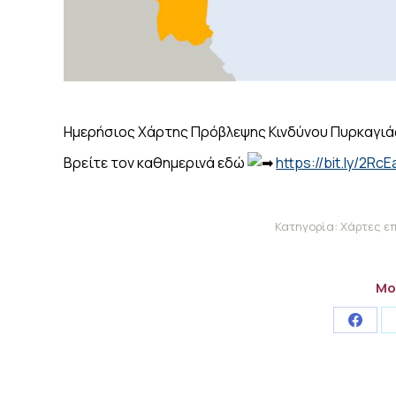
Ημερήσιος Χάρτης Πρόβλεψης Κινδύνου Πυρκαγιάς
Βρείτε τον καθημερινά εδώ
https://bit.ly/2RcE
Κατηγορία:
Χάρτες ε
Μο
Share
on
Faceb