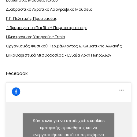
Διαδραστικό Αγροτικό Λαογραφικό Μουσείο
Γ.Γ. Πολιτικής Προστασίας
΄Ιδρυμα για το Παιδί «Η Παμμακάριστος»
Ηλεκτρονικές Υπηρεσίες Ermis
Οργανισμός Φυσικού Περιβάλλοντος & Κλιματικής Aλλαγής
Εκκαθαριστικά Μισθοδοσίας - Ενιαία Αρχή Πληρωμών
Fecebook
Κάντε κλικ για να αποδεχτείτε cookies
εμπορικής προώθησης και να
ενεργοποιήσετε αυτό το περιεχόμενο