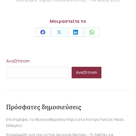
Μοιραστείτε το
Share
Share
Share
Share
on
on
on
on
Facebook
X
LinkedIn
WhatsApp
Αναζήτηση
Αναζήτηση
Πρόσφατες δημοσιεύσεις
Επιστρέφει το Φυσικοθεραπευτήριο στο Κέντρο Υγείας Νέας
Μάκρης!
Ενημέρωση για τον ιό του Δυτικού Νείλου – Τι πρέπει να