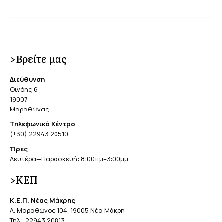
>Βρείτε μας
Διεύθυνση
Οινόης 6
19007
Μαραθώνας
Τηλεφωνικό Κέντρο
(+30) 22943 20510
Ώρες
Δευτέρα—Παρασκευή: 8:00πμ–3:00μμ
>ΚΕΠ
Κ.Ε.Π. Νέας Μάκρης
Λ. Μαραθώνος 104, 19005 Νέα Μάκρη
Τηλ.:
22943 20813