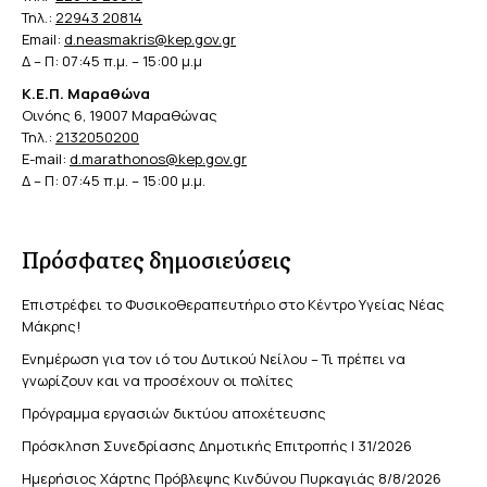
Τηλ.:
22943 20814
Email:
d.neasmakris@kep.gov.gr
Δ – Π: 07:45 π.μ. – 15:00 μ.μ
Κ.Ε.Π. Μαραθώνα
Οινόης 6, 19007 Μαραθώνας
Τηλ.:
2132050200
E-mail:
d.marathonos@kep.gov.gr
Δ – Π: 07:45 π.μ. – 15:00 μ.μ.
Πρόσφατες δημοσιεύσεις
Επιστρέφει το Φυσικοθεραπευτήριο στο Κέντρο Υγείας Νέας
Μάκρης!
Ενημέρωση για τον ιό του Δυτικού Νείλου – Τι πρέπει να
γνωρίζουν και να προσέχουν οι πολίτες
Πρόγραμμα εργασιών δικτύου αποχέτευσης
Πρόσκληση Συνεδρίασης Δημοτικής Επιτροπής | 31/2026
Ημερήσιος Χάρτης Πρόβλεψης Κινδύνου Πυρκαγιάς 8/8/2026