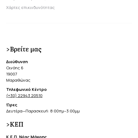
Χάρτες επικινδυνότητας
>Βρείτε μας
Διεύθυνση
Οινόης 6
19007
Μαραθώνας
Τηλεφωνικό Κέντρο
(+30) 22943 20510
Ώρες
Δευτέρα—Παρασκευή: 8:00πμ–3:00μμ
>ΚΕΠ
Κ.Ε.Π. Νέας Μάκρης