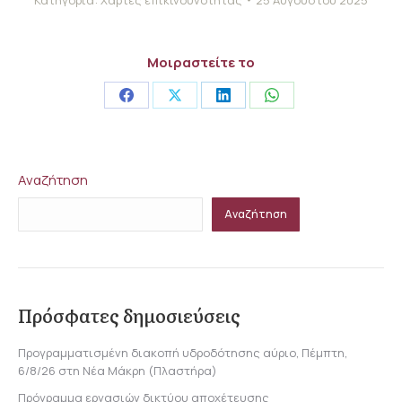
Μοιραστείτε το
Share
Share
Share
Share
on
on
on
on
Facebook
X
LinkedIn
WhatsApp
Αναζήτηση
Αναζήτηση
Πρόσφατες δημοσιεύσεις
Προγραμματισμένη διακοπή υδροδότησης αύριο, Πέμπτη,
6/8/26 στη Νέα Μάκρη (Πλαστήρα)
Πρόγραμμα εργασιών δικτύου αποχέτευσης