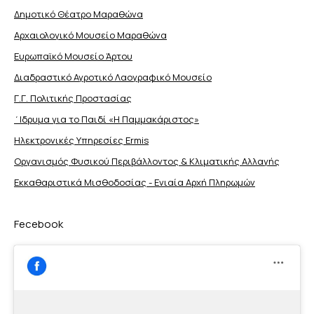
Δημοτικό Θέατρο Μαραθώνα
Αρχαιολογικό Μουσείο Μαραθώνα
Ευρωπαϊκό Μουσείο Άρτου
Διαδραστικό Αγροτικό Λαογραφικό Μουσείο
Γ.Γ. Πολιτικής Προστασίας
΄Ιδρυμα για το Παιδί «Η Παμμακάριστος»
Ηλεκτρονικές Υπηρεσίες Ermis
Οργανισμός Φυσικού Περιβάλλοντος & Κλιματικής Aλλαγής
Εκκαθαριστικά Μισθοδοσίας - Ενιαία Αρχή Πληρωμών
Fecebook