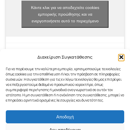
Κάντε κλικ για να αποδεχτείτε cookies
εμπορικής προώθησης και να
ενεργοποιήσετε αυτό το περιεχόμενο
Διαχείριση Συγκατάθεσης
Για να παρέχουμε την καλύτερη εμπειρία, χρησιμοποιούμε τεχνολογίες
όπως cookies για την αποθήκευση ή/και την πρόσβαση σε πληροφορίες
συσκευών. Η συγκατάθεση για τις εν λόγω τεχνολογίες θα μας επιτρέψει
να επεξεργαστούμε δεδομένα προσωπικού χαρακτήρα, όπως
συμπεριφορά περιήγησης ή μοναδικά αναγνωριστικά σε αυτόν τον
ιστότοπο. Η μη συγκατάθεση ή η ανάκληση της συγκατάθεσης, μπορεί να
επηρεάσει αρνητικά ορισμένες λειτουργίες και δυνατότητες.
Αποδοχή
footer_menu
© 2026 - Γραφείο ΤΠΕ Δήμου Μαραθώνος | ICT Office of
Δεν αποδέχομαι