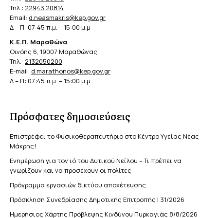
Τηλ.:
22943 20814
Email:
d.neasmakris@kep.gov.gr
Δ – Π: 07:45 π.μ. – 15:00 μ.μ
Κ.Ε.Π. Μαραθώνα
Οινόης 6, 19007 Μαραθώνας
Τηλ.:
2132050200
E-mail:
d.marathonos@kep.gov.gr
Δ – Π: 07:45 π.μ. – 15:00 μ.μ.
Πρόσφατες δημοσιεύσεις
Επιστρέφει το Φυσικοθεραπευτήριο στο Κέντρο Υγείας Νέας
Μάκρης!
Ενημέρωση για τον ιό του Δυτικού Νείλου – Τι πρέπει να
γνωρίζουν και να προσέχουν οι πολίτες
Πρόγραμμα εργασιών δικτύου αποχέτευσης
Πρόσκληση Συνεδρίασης Δημοτικής Επιτροπής | 31/2026
Ημερήσιος Χάρτης Πρόβλεψης Κινδύνου Πυρκαγιάς 8/8/2026