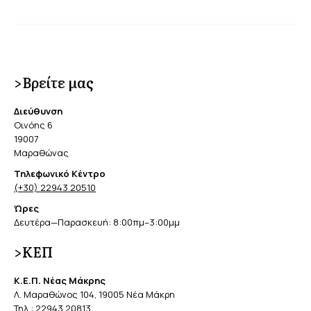
>Βρείτε μας
Διεύθυνση
Οινόης 6
19007
Μαραθώνας
Τηλεφωνικό Κέντρο
(+30) 22943 20510
Ώρες
Δευτέρα—Παρασκευή: 8:00πμ–3:00μμ
>ΚΕΠ
Κ.Ε.Π. Νέας Μάκρης
Λ. Μαραθώνος 104, 19005 Νέα Μάκρη
Τηλ.:
22943 20813