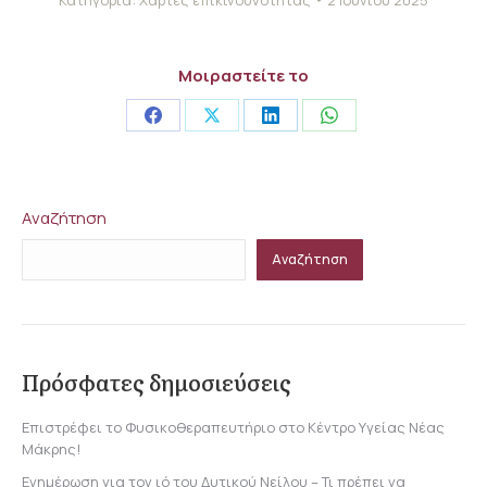
Μοιραστείτε το
Share
Share
Share
Share
on
on
on
on
Facebook
X
LinkedIn
WhatsApp
Αναζήτηση
Αναζήτηση
Πρόσφατες δημοσιεύσεις
Επιστρέφει το Φυσικοθεραπευτήριο στο Κέντρο Υγείας Νέας
Μάκρης!
Ενημέρωση για τον ιό του Δυτικού Νείλου – Τι πρέπει να