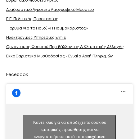
Διαδραστικό Αγροτικό Λαογραφικό Μουσείο
Γ.Γ. Πολιτικής Προστασίας
΄Ιδρυμα για το Παιδί «Η Παμμακάριστος»
Ηλεκτρονικές Υπηρεσίες Ermis
Οργανισμός Φυσικού Περιβάλλοντος & Κλιματικής Aλλαγής
Εκκαθαριστικά Μισθοδοσίας - Ενιαία Αρχή Πληρωμών
Fecebook
Κάντε κλικ για να αποδεχτείτε cookies
εμπορικής προώθησης και να
ενεργοποιήσετε αυτό το περιεχόμενο