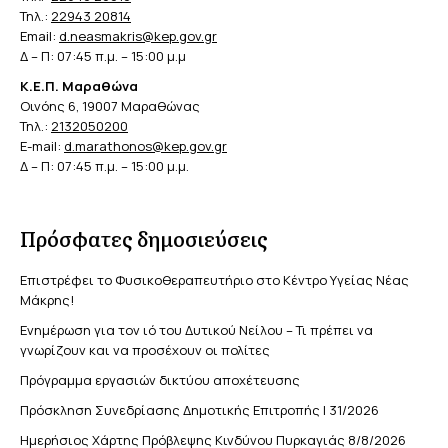
Τηλ.:
22943 20814
Email:
d.neasmakris@kep.gov.gr
Δ – Π: 07:45 π.μ. – 15:00 μ.μ
Κ.Ε.Π. Μαραθώνα
Οινόης 6, 19007 Μαραθώνας
Τηλ.:
2132050200
E-mail:
d.marathonos@kep.gov.gr
Δ – Π: 07:45 π.μ. – 15:00 μ.μ.
Πρόσφατες δημοσιεύσεις
Επιστρέφει το Φυσικοθεραπευτήριο στο Κέντρο Υγείας Νέας
Μάκρης!
Ενημέρωση για τον ιό του Δυτικού Νείλου – Τι πρέπει να
γνωρίζουν και να προσέχουν οι πολίτες
Πρόγραμμα εργασιών δικτύου αποχέτευσης
Πρόσκληση Συνεδρίασης Δημοτικής Επιτροπής | 31/2026
Ημερήσιος Χάρτης Πρόβλεψης Κινδύνου Πυρκαγιάς 8/8/2026