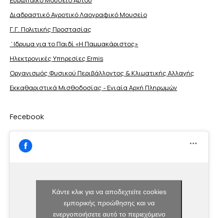
Διαδραστικό Αγροτικό Λαογραφικό Μουσείο
Γ.Γ. Πολιτικής Προστασίας
΄Ιδρυμα για το Παιδί «Η Παμμακάριστος»
Ηλεκτρονικές Υπηρεσίες Ermis
Οργανισμός Φυσικού Περιβάλλοντος & Κλιματικής Aλλαγής
Εκκαθαριστικά Μισθοδοσίας - Ενιαία Αρχή Πληρωμών
Fecebook
Κάντε κλικ για να αποδεχτείτε cookies
εμπορικής προώθησης και να
ενεργοποιήσετε αυτό το περιεχόμενο