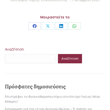
Μοιραστείτε το
Share
Share
Share
Share
on
on
on
on
Facebook
X
LinkedIn
WhatsApp
Αναζήτηση
Αναζήτηση
Πρόσφατες δημοσιεύσεις
Επιστρέφει το Φυσικοθεραπευτήριο στο Κέντρο Υγείας Νέας
Μάκρης!
Ενημέρωση για τον ιό του Δυτικού Νείλου – Τι πρέπει να