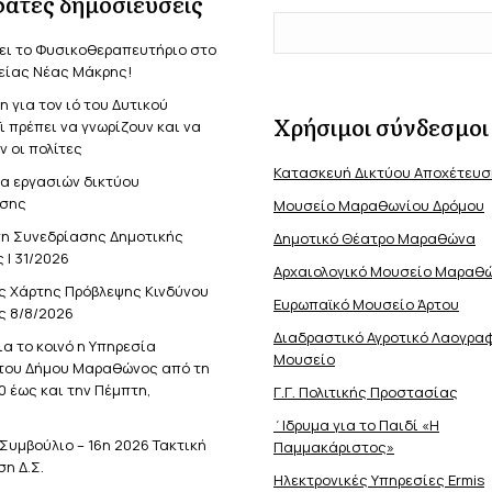
ατες δημοσιεύσεις
ει το Φυσικοθεραπευτήριο στο
είας Νέας Μάκρης!
 για τον ιό του Δυτικού
Χρήσιμοι σύνδεσμοι
Τι πρέπει να γνωρίζουν και να
 οι πολίτες
Κατασκευή Δικτύου Αποχέτευ
α εργασιών δικτύου
σης
Μουσείο Μαραθωνίου Δρόμου
η Συνεδρίασης Δημοτικής
Δημοτικό Θέατρο Μαραθώνα
 | 31/2026
Αρχαιολογικό Μουσείο Μαραθ
ς Χάρτης Πρόβλεψης Κινδύνου
Ευρωπαϊκό Μουσείο Άρτου
ς 8/8/2026
Διαδραστικό Αγροτικό Λαογρα
ια το κοινό η Υπηρεσία
Μουσείο
του Δήμου Μαραθώνος από τη
0 έως και την Πέμπτη,
Γ.Γ. Πολιτικής Προστασίας
΄Ιδρυμα για το Παιδί «Η
Συμβούλιο – 16η 2026 Τακτική
Παμμακάριστος»
η Δ.Σ.
Ηλεκτρονικές Υπηρεσίες Ermis