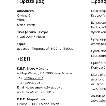
>Βρείτε μας
Πρόσφ
Διεύθυνση
Επιστρέφ
Οινόης 6
Κέντρο Υγ
19007
Ενημέρωση
Μαραθώνας
Νείλου – 
Τηλεφωνικό Κέντρο
προσέχουν
(+30) 22943 20510
Πρόγραμμ
Ώρες
αποχέτευ
Δευτέρα—Παρασκευή: 8:00πμ–3:00μμ
Πρόσκλησ
Επιτροπής
>ΚΕΠ
Ημερήσιο
Πυρκαγιά
Κ.Ε.Π. Νέας Μάκρης
Λ. Μαραθώνος 104, 19005 Νέα Μάκρη
Κλειστή γ
Τηλ.:
22943 20813
Δόμησης 
Τηλ.:
22943 20814
Δευτέρα 1
Email:
d.neasmakris@kep.gov.gr
14/8/2026
Δ – Π: 07:45 π.μ. – 15:00 μ.μ
Δημοτικό 
Κ.Ε.Π. Μαραθώνα
Συνεδρίασ
Οινόης 6, 19007 Μαραθώνας