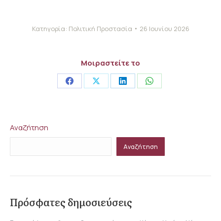
Κατηγορία:
Πολιτική Προστασία
26 Ιουνίου 2026
Μοιραστείτε το
Share
Share
Share
Share
on
on
on
on
Facebook
X
LinkedIn
WhatsApp
Αναζήτηση
Αναζήτηση
Πρόσφατες δημοσιεύσεις