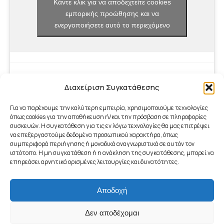
Κάντε κλικ για να αποδεχτείτε cookies
εμπορικής προώθησης και να
ενεργοποιήσετε αυτό το περιεχόμενο
Διαχείριση Συγκατάθεσης
Για να παρέχουμε την καλύτερη εμπειρία, χρησιμοποιούμε τεχνολογίες
όπως cookies για την αποθήκευση ή/και την πρόσβαση σε πληροφορίες
συσκευών. Η συγκατάθεση για τις εν λόγω τεχνολογίες θα μας επιτρέψει
να επεξεργαστούμε δεδομένα προσωπικού χαρακτήρα, όπως
συμπεριφορά περιήγησης ή μοναδικά αναγνωριστικά σε αυτόν τον
ιστότοπο. Η μη συγκατάθεση ή η ανάκληση της συγκατάθεσης, μπορεί να
επηρεάσει αρνητικά ορισμένες λειτουργίες και δυνατότητες.
Αποδοχή
footer_menu
© 2026 - Γραφείο ΤΠΕ Δήμου Μαραθώνος | ICT Office of
Δεν αποδέχομαι
Municipality of Marathon