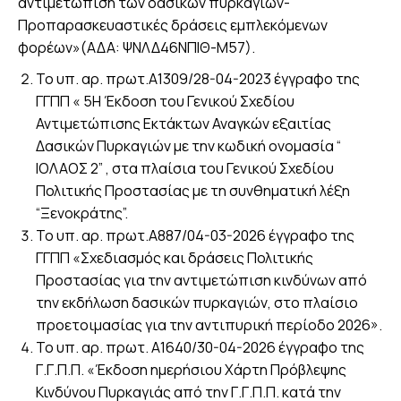
αντιμετώπιση των δασικών πυρκαγιών-
Προπαρασκευαστικές δράσεις εμπλεκόμενων
φορέων»(ΑΔΑ: ΨΝΛΔ46ΝΠΙΘ-Μ57).
Το υπ. αρ. πρωτ.Α1309/28-04-2023 έγγραφο της
ΓΓΠΠ « 5Η Έκδοση του Γενικού Σχεδίου
Αντιμετώπισης Εκτάκτων Αναγκών εξαιτίας
Δασικών Πυρκαγιών με την κωδική ονομασία “
ΙΟΛΑΟΣ 2” , στα πλαίσια του Γενικού Σχεδίου
Πολιτικής Προστασίας με τη συνθηματική λέξη
“Ξενοκράτης”.
Το υπ. αρ. πρωτ.A887/04-03-2026 έγγραφο της
ΓΓΠΠ «Σχεδιασμός και δράσεις Πολιτικής
Προστασίας για την αντιμετώπιση κινδύνων από
την εκδήλωση δασικών πυρκαγιών, στο πλαίσιο
προετοιμασίας για την αντιπυρική περίοδο 2026».
Το υπ. αρ. πρωτ. Α1640/30-04-2026 έγγραφο της
Γ.Γ.Π.Π. «Έκδοση ημερήσιου Χάρτη Πρόβλεψης
Κινδύνου Πυρκαγιάς από την Γ.Γ.Π.Π. κατά την