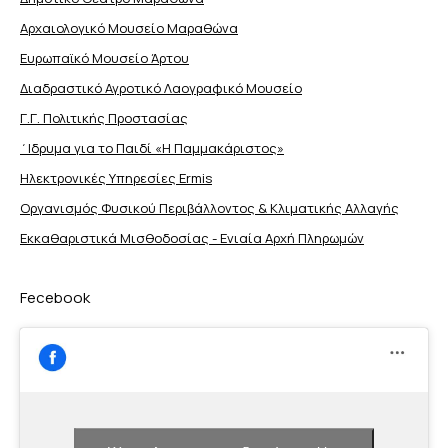
Αρχαιολογικό Μουσείο Μαραθώνα
Ευρωπαϊκό Μουσείο Άρτου
Διαδραστικό Αγροτικό Λαογραφικό Μουσείο
Γ.Γ. Πολιτικής Προστασίας
΄Ιδρυμα για το Παιδί «Η Παμμακάριστος»
Ηλεκτρονικές Υπηρεσίες Ermis
Οργανισμός Φυσικού Περιβάλλοντος & Κλιματικής Aλλαγής
Εκκαθαριστικά Μισθοδοσίας - Ενιαία Αρχή Πληρωμών
Fecebook