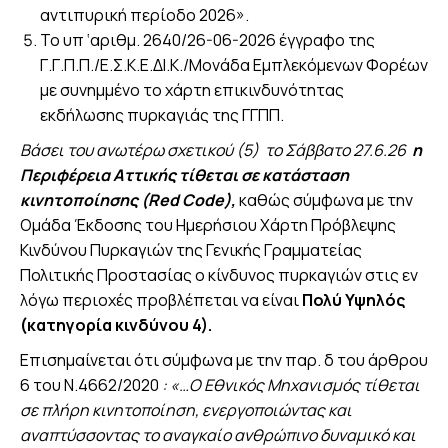
αντιπυρική περίοδο 2026».
Το υπ ‘αριθμ. 2640/26-06-2026 έγγραφο της
Γ.Γ.Π.Π./Ε.Σ.Κ.Ε.ΔΙ.Κ./Μονάδα Εμπλεκόμενων Φορέων
με συνημμένο το χάρτη επικινδυνότητας
εκδήλωσης πυρκαγιάς της ΓΓΠΠ.
Βάσει του ανωτέρω σχετικού (5) το Σάββατο 27.6.26
η
Περιφέρεια Αττικής τίθεται σε κατάσταση
κινητοποίησης (
Red
Code
),
καθώς σύμφωνα με την
Ομάδα Έκδοσης του Ημερήσιου Χάρτη Πρόβλεψης
Κινδύνου Πυρκαγιών της Γενικής Γραμματείας
Πολιτικής Προστασίας ο κίνδυνος πυρκαγιών στις εν
λόγω περιοχές προβλέπεται να είναι
Πολύ Υψηλός
(κατηγορία κινδύνου 4).
Επισημαίνεται ότι σύμφωνα με την παρ. δ του άρθρου
6 του Ν.4662/2020
: «…Ο Εθνικός Μηχανισμός τίθεται
σε πλήρη κινητοποίηση, ενεργοποιώντας και
αναπτύσσοντας το αναγκαίο ανθρώπινο δυναμικό και