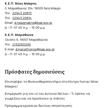
Κ.Ε.Π. Νέας Μάκρης
Λ. Μαραθώνος 104, 19005 Νέα Μάκρη
Τηλ.:
22943 20813
Τηλ.:
22943 20814
Email:
d.neasmakris@kep.gov.gr
Δ – Π: 07:45 π.μ. – 15:00 μ.μ
Κ.Ε.Π. Μαραθώνα
Οινόης 6, 19007 Μαραθώνας
Τηλ.:
2132050200
E-mail:
d.marathonos@kep.gov.gr
Δ – Π: 07:45 π.μ. – 15:00 μ.μ.
Πρόσφατες δημοσιεύσεις
Επιστρέφει το Φυσικοθεραπευτήριο στο Κέντρο Υγείας Νέας
Μάκρης!
Ενημέρωση για τον ιό του Δυτικού Νείλου – Τι πρέπει να
γνωρίζουν και να προσέχουν οι πολίτες
Πρόγραμμα εργασιών δικτύου αποχέτευσης