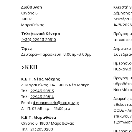
Διεύθυνση
Κλειστή γ
Οινόης 6
Δόμησης 
19007
Δευτέρα 1
Μαραθώνας
14/8/2026
Τηλεφωνικό Κέντρο
Πρόγραμμ
(+30) 22943 20510
αποχέτευ
Ώρες
Δημοτικό 
Δευτέρα—Παρασκευή: 8:00πμ–3:00μμ
Συνεδρίασ
Ημερήσιο
>ΚΕΠ
Πυρκαγιά
Προγραμμ
Κ.Ε.Π. Νέας Μάκρης
υδροδότησ
Λ. Μαραθώνος 104, 19005 Νέα Μάκρη
Νέα Μάκρ
Τηλ.:
22943 20813
Τηλ.:
22943 20814
Διαρκής 
Email:
d.neasmakris@kep.gov.gr
εθελοντι
Δ – Π: 07:45 π.μ. – 15:00 μ.μ
CODE – Λ
επικινδυ
Κ.Ε.Π. Μαραθώνα
εξάπλωση
Οινόης 6, 19007 Μαραθώνας
Τηλ.:
2132050200
Ημερήσιο