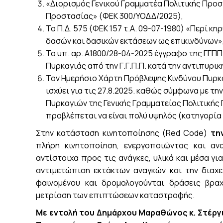
«Διορισμός Γενικού Γραμματέα Πολιτικής Προσ
Προστασίας» (ΦΕΚ 300/ΥΟΔΔ/2025),
Το Π.Δ. 575 (ΦΕΚ 157 τ.Α. 09-07-1980) «Περί 
δασών και δασικών εκτάσεων ως επικινδύνων»
Το υπ. αρ. Α1800/28-04-2025 έγγραφο της ΓΓΠ
Πυρκαγιάς από την Γ.Γ.Π.Π. κατά την αντιπυρι
Τον Ημερήσιο Χάρτη Πρόβλεψης Κινδύνου Πυρκ
ισχύει για τις 27.8.2025. καθώς σύμφωνα με 
Πυρκαγιών της Γενικής Γραμματείας Πολιτικής
προβλέπεται να είναι πολύ υψηλός (κατηγορία 
Στην κατάσταση κινητοποίησης (Red Code)
τη
πλήρη κινητοποίηση, ενεργοποιώντας και αν
αντίστοιχα προς τις ανάγκες, υλικά και μέσα γι
αντιμετώπιση εκτάκτων αναγκών και την διαχ
φαινομένου και δρομολογούνται δράσεις βρα
μετρίαση των επιπτώσεων καταστροφής.
Με εντολή του Δημάρχου Μαραθώνος κ. Στέργι