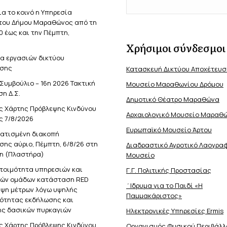
ια το κοινό η Υπηρεσία
του Δήμου Μαραθώνος από τη
0 έως και την Πέμπτη,
Χρήσιμοι σύνδεσμοι
α εργασιών δικτύου
σης
Κατασκευή Δικτύου Αποχέτευ
Συμβούλιο – 16η 2026 Τακτική
Μουσείο Μαραθωνίου Δρόμου
η Δ.Σ.
Δημοτικό Θέατρο Μαραθώνα
ς Χάρτης Πρόβλεψης Κινδύνου
Αρχαιολογικό Μουσείο Μαραθ
ς 7/8/2026
Ευρωπαϊκό Μουσείο Άρτου
ατισμένη διακοπή
ης αύριο, Πέμπτη, 6/8/26 στη
Διαδραστικό Αγροτικό Λαογρα
η (Πλαστήρα)
Μουσείο
ετοιμότητα υπηρεσιών και
Γ.Γ. Πολιτικής Προστασίας
κών ομάδων κατάσταση RED
΄Ιδρυμα για το Παιδί «Η
ήψη μέτρων λόγω υψηλής
Παμμακάριστος»
νότητας εκδήλωσης και
ς δασικών πυρκαγιών
Ηλεκτρονικές Υπηρεσίες Ermis
ς Χάρτης Πρόβλεψης Κινδύνου
Οργανισμός Φυσικού Περιβάλλ