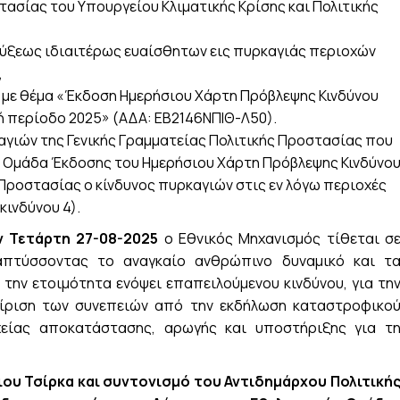
τασίας του Υπουργείου Κλιματικής Κρίσης και Πολιτικής
κηρύξεως ιδιαιτέρως ευαίσθητων εις πυρκαγιάς περιοχών
,
Π με θέμα «Έκδοση Ημερήσιου Χάρτη Πρόβλεψης Κινδύνου
κή περίοδο 2025» (ΑΔΑ: ΕΒ2146ΝΠΙΘ-Λ50).
αγιών της Γενικής Γραμματείας Πολιτικής Προστασίας που
την Ομάδα Έκδοσης του Ημερήσιου Χάρτη Πρόβλεψης Κινδύνο
 Προστασίας ο κίνδυνος πυρκαγιών στις εν λόγω περιοχές
κινδύνου 4).
ν Τετάρτη 27-08-2025
ο Εθνικός Μηχανισμός τίθεται σ
απτύσσοντας το αναγκαίο ανθρώπινο δυναμικό και τ
α την ετοιμότητα ενόψει επαπειλούμενου κινδύνου, για τη
είριση των συνεπειών από την εκδήλωση καταστροφικο
χείας αποκατάστασης, αρωγής και υποστήριξης για τ
ου Τσίρκα και συντονισμό του Αντιδημάρχου Πολιτική