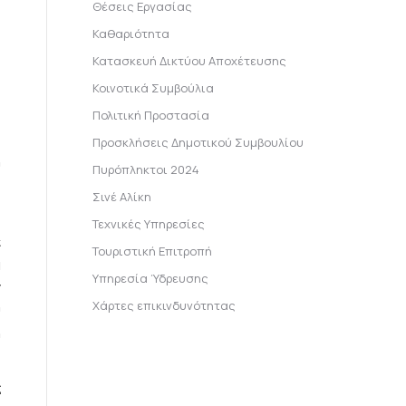
Θέσεις Εργασίας
Καθαριότητα
Κατασκευή Δικτύου Αποχέτευσης
Κοινοτικά Συμβούλια
Πολιτική Προστασία
Προσκλήσεις Δημοτικού Συμβουλίου
υ
Πυρόπληκτοι 2024
Σινέ Αλίκη
Τεχνικές Υπηρεσίες
ε
Τουριστική Επιτροπή
α
Υπηρεσία Ύδρευσης
ν
Χάρτες επικινδυνότητας
ύ
η
ς