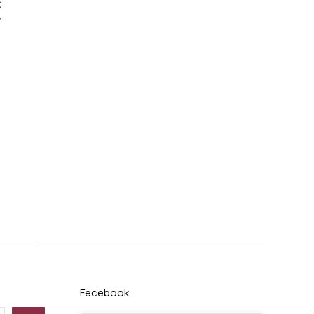
ς
ν
ο
Fecebook