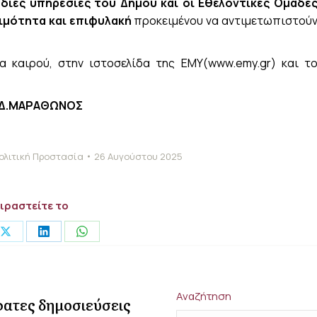
όδιες υπηρεσίες του Δήμου και οι Εθελοντικές Ομάδε
οιμότητα
και
επιφυλακή
προκειμένου να αντιμετωπιστού
α καιρού, στην ιστοσελίδα της ΕΜΥ(www.emy.gr) και τ
Σ Δ.ΜΑΡΑΘΩΝΟΣ
ολιτική Προστασία
26 Αυγούστου 2025
ιραστείτε το
Share
Share
Share
on
on
on
ook
X
LinkedIn
WhatsApp
Αναζήτηση
ατες δημοσιεύσεις