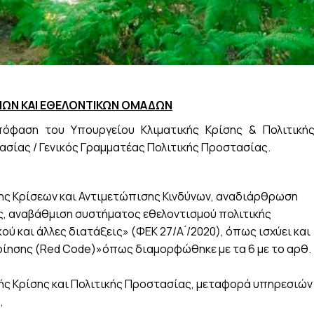
ΙΩΝ ΚΑΙ ΕΘΕΛΟΝΤΙΚΩΝ ΟΜΑΔΩΝ
πόφαση του Υπουργείου Κλιματικής Κρίσης & Πολιτική
ασίας / Γενικός Γραμματέας Πολιτικής Προστασίας.
σης Κρίσεων και Αντιμετώπισης Κινδύνων, αναδιάρθρωση
ς, αναβάθμιση συστήματος εθελοντισμού πολιτικής
και άλλες διατάξεις» (ΦΕΚ 27/Α ́/2020), όπως ισχύει και
ποίησης (Red Code)»όπως διαμορφώθηκε με τα 6 με το αρθ.
κής Κρίσης και Πολιτικής Προστασίας, μεταφορά υπηρεσιών
,