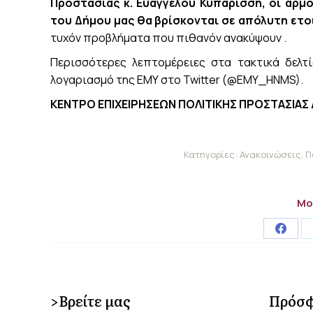
Προστασίας κ. Ευάγγελου Κυπαρίσση, οι αρμ
του Δήμου μας
θα βρίσκονται σε απόλυτη ετ
τυχόν προβλήματα που πιθανόν ανακύψουν .
Περισσότερες λεπτομέρειες στα τακτικά δελτί
λογαριασμό της ΕΜΥ στο Twitter (@EMY_HNMS).
ΚΕΝΤΡΟ ΕΠΙΧΕΙΡΗΣΕΩΝ ΠΟΛΙΤΙΚΗΣ ΠΡΟΣΤΑΣΙΑ
Κατηγορίες:
Ανακοινώσεις
,
Π
Μο
Share
on
Faceb
>Βρείτε μας
Πρόσφ