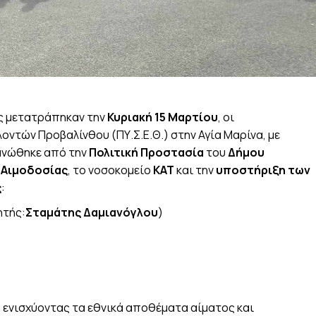
ης μετατράπηκαν την
Κυριακή 15 Μαρτίου
, οι
ντών Προβαλίνθου (ΠΥ.Σ.Ε.Θ.) στην Αγία Μαρίνα, με
νώθηκε από την
Πολιτική Προστασία
του
Δήμου
 Αιμοδοσίας
, το νοσοκομείο
ΚΑΤ
και την
υποστήριξη των
ς
:
ητής:
Σταμάτης Δαμιανόγλου
)
 ενισχύοντας τα εθνικά αποθέματα αίματος και