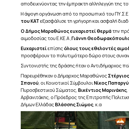
αποδεικνύοντας την έμπρακτη αλληλεγγύη της το
Η άψογη οργάνωση από το προσωπικό του ΠΥ.Σ.Ε.
του ΚΑΤ
εξασφάλισε τη γρήγορη και ασφαλή διαδι
Ο Δήμος Μαραθώνος ευχαριστεί θερμά
την πρό
αιμοδοσίας του Ε.ΚΕ.Α ,
Γιάννη Θεοδωρακόπουλ
Ευχαριστεί
επίσης
όλους τους εθελοντές αιμ
προσφέρουν το πολυτιμότερο δώρο στους συναν
Συντονιστής της δράσης ήταν ο Αντιδήμαρχος π
Παρευρέθηκαν ο Δήμαρχος Μαραθώνος
Στέργιος
Σπανού
, οι Κοινοτικοί Σύμβουλοι
Νίκος Παπαργύ
Πυροσβεστικού Σώματος,
Βικέντιος Μαρινάκης
Αρβανιτάκης, ο Πρόεδρος της Επιτροπής Πολιτικ
Δήμων Ελλάδας
Βλάσσης Σιώμος
. κ.α