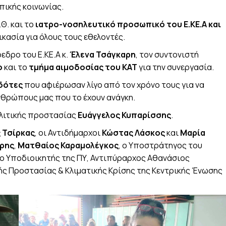
πικής κοινωνίας.
Θ. και το
ιατρο-νοσηλευτικό προσωπικό του Ε.ΚΕ.Α και
κασία για όλους τους εθελοντές.
εδρο του Ε.ΚΕ.Α κ.
Έλενα Τσάγκαρη
, τον συντονιστή
ο
και το
τμήμα αιμοδοσίας του ΚΑΤ
για την συνεργασία.
οδότες
που αφιέρωσαν λίγο από τον χρόνο τους για να
θρώπους μας που το έχουν ανάγκη.
ολιτικής προστασίας
Ευάγγελος Κυπαρίσσης
.
 Τσίρκας
, οι Αντιδήμαρχοι
Κώστας Λάσκος
και
Μαρία
ρης
,
Ματθαίος Καραμολέγκος
, ο Υποστράτηγος του
, ο Υποδιοικητής της ΠΥ, Αντιπύραρχος Αθανάσιος
ής Προστασίας & Κλιματικής Κρίσης της Κεντρικής Ένωσης