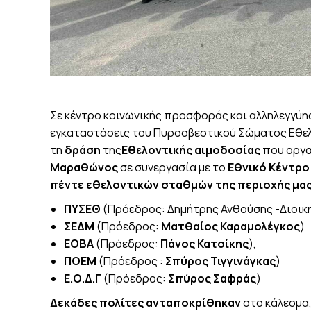
Σε κέντρο κοινωνικής προσφοράς και αλληλεγγύ
εγκαταστάσεις του Πυροσβεστικού Σώματος Εθελο
τη
δράση
της
Εθελοντικής αιμοδοσίας
που οργα
Μαραθώνος
σε συνεργασία με το
Εθνικό Κέντρο
πέντε εθελοντικών σταθμών της περιοχής μα
ΠΥΣΕΘ
(Πρόεδρος: Δημήτρης Ανθούσης -Διοικ
ΣΕΔΜ
(Πρόεδρος:
Ματθαίος Καραμολέγκος
)
ΕΟΒΑ
(Πρόεδρος:
Πάνος Κατσίκης
),
ΠΟΕΜ
(Πρόεδρος :
Σπύρος Τιγγινάγκας
)
Ε.Ο.Δ.Γ
(Πρόεδρος:
Σπύρος Σαφράς
)
Δεκάδες πολίτες ανταποκρίθηκαν
στο κάλεσμα,