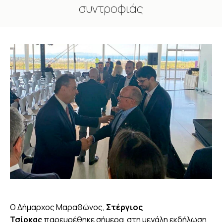
συντροφιάς
You are here:
Ο Δήμαρχος Μαραθώνος,
Στέργιος
Τσίρκας
παρευρέθηκε σήμερα στη μεγάλη εκδήλωση