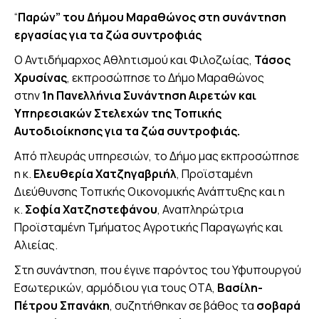
“
Παρών” του Δήμου Μαραθώνος στη συνάντηση
εργασίας για τα ζώα συντροφιάς
Ο Αντιδήμαρχος Αθλητισμού και Φιλοζωίας,
Τάσος
Χρυσίνας
, εκπροσώπησε το Δήμο Μαραθώνος
στην
1η Πανελλήνια Συνάντηση Αιρετών και
Υπηρεσιακών Στελεχών της Τοπικής
Αυτοδιοίκησης για τα ζώα συντροφιάς.
Από πλευράς υπηρεσιών, το Δήμο μας εκπροσώπησε
η κ.
Ελευθερία Χατζηγαβριήλ
, Προϊσταμένη
Διεύθυνσης Τοπικής Οικονομικής Ανάπτυξης και η
κ.
Σοφία Χατζηστεφάνου
, Αναπληρώτρια
Προϊσταμένη Τμήματος Αγροτικής Παραγωγής και
Αλιείας.
Στη συνάντηση, που έγινε παρόντος του Υφυπουργού
Εσωτερικών, αρμόδιου για τους ΟΤΑ,
Βασίλη-
Πέτρου Σπανάκη
, συζητήθηκαν σε βάθος τα
σοβαρά