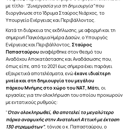
με τίτλο:
“Συνεργασία για τη δημιουργία”
που
διοργάνωσε στο Ίδρυμα Σταύρος Νιάρχος, το
Υπουργείο Ενέργειας και Περιβάλλοντος.
Κατά τη διάρκεια της εκδήλωσης, με αφορμή και τη
σημερινή Παγκόσμια Ημέρα Δασών, ο Υπουργός
Ενέργειας και Περιβάλλοντος,
Σταύρος
Παπασταύρου
αναφέρθηκε στον θεσμό του
Αναδόχου Αποκατάστασης και Αναδάσωσης που,
όπως είπε, από το 2021 έως σήμερα έχει παράγει
εξαιρετικά αποτελέσματα, ενώ
έκανε ιδιαίτερη
μνεία και στη δημιουργία του μεγάλου
πάρκου Μνήμης στο χώρο του ΝΑΤ, Μάτι
, οι
εργασίες για την ολοκλήρωση του οποίου προχωρούν
με εντατικούς ρυθμούς:
“
Όταν ολοκληρωθεί, θα αποτελεί το μεγαλύτερο
πάρκο αναψυχής στην Ανατολική Αττική με έκταση
130 στρεμμάτων”
, τόνισε ο κ. Παπασταύρου, ο