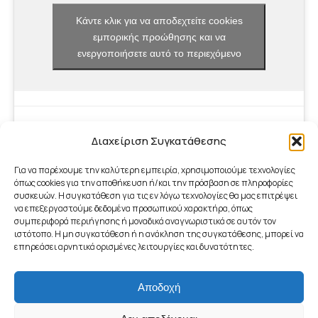
Κάντε κλικ για να αποδεχτείτε cookies
εμπορικής προώθησης και να
ενεργοποιήσετε αυτό το περιεχόμενο
Διαχείριση Συγκατάθεσης
Για να παρέχουμε την καλύτερη εμπειρία, χρησιμοποιούμε τεχνολογίες
όπως cookies για την αποθήκευση ή/και την πρόσβαση σε πληροφορίες
συσκευών. Η συγκατάθεση για τις εν λόγω τεχνολογίες θα μας επιτρέψει
να επεξεργαστούμε δεδομένα προσωπικού χαρακτήρα, όπως
συμπεριφορά περιήγησης ή μοναδικά αναγνωριστικά σε αυτόν τον
ιστότοπο. Η μη συγκατάθεση ή η ανάκληση της συγκατάθεσης, μπορεί να
επηρεάσει αρνητικά ορισμένες λειτουργίες και δυνατότητες.
Αποδοχή
footer_menu
© 2026 - Γραφείο ΤΠΕ Δήμου Μαραθώνος | ICT Office of