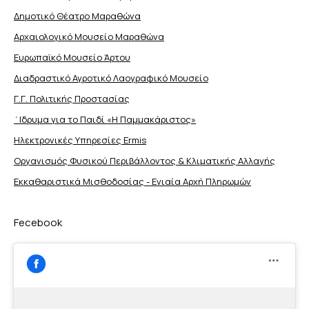
Δημοτικό Θέατρο Μαραθώνα
Αρχαιολογικό Μουσείο Μαραθώνα
Ευρωπαϊκό Μουσείο Άρτου
Διαδραστικό Αγροτικό Λαογραφικό Μουσείο
Γ.Γ. Πολιτικής Προστασίας
΄Ιδρυμα για το Παιδί «Η Παμμακάριστος»
Ηλεκτρονικές Υπηρεσίες Ermis
Οργανισμός Φυσικού Περιβάλλοντος & Κλιματικής Aλλαγής
Εκκαθαριστικά Μισθοδοσίας - Ενιαία Αρχή Πληρωμών
Fecebook