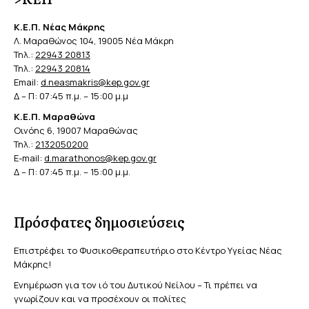
Κ.Ε.Π. Νέας Μάκρης
Λ. Μαραθώνος 104, 19005 Νέα Μάκρη
Τηλ.:
22943 20813
Τηλ.:
22943 20814
Email:
d.neasmakris@kep.gov.gr
Δ – Π: 07:45 π.μ. – 15:00 μ.μ
Κ.Ε.Π. Μαραθώνα
Οινόης 6, 19007 Μαραθώνας
Τηλ.:
2132050200
E-mail:
d.marathonos@kep.gov.gr
Δ – Π: 07:45 π.μ. – 15:00 μ.μ.
Πρόσφατες δημοσιεύσεις
Επιστρέφει το Φυσικοθεραπευτήριο στο Κέντρο Υγείας Νέας
Μάκρης!
Ενημέρωση για τον ιό του Δυτικού Νείλου – Τι πρέπει να
γνωρίζουν και να προσέχουν οι πολίτες