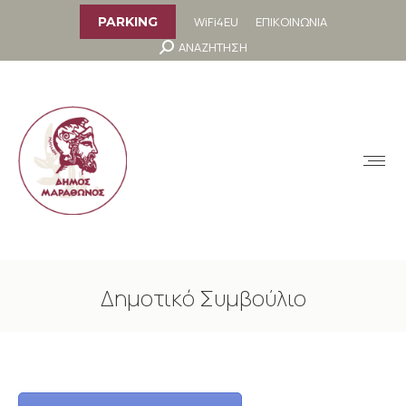
στο
περιεχόμενο
WiFi4EU
ΕΠΙΚΟΙΝΩΝΙΑ
PARKING
Search:
ΑΝΑΖΗΤΗΣΗ
MENU
Δημοτικό Συμβούλιο
You are here: