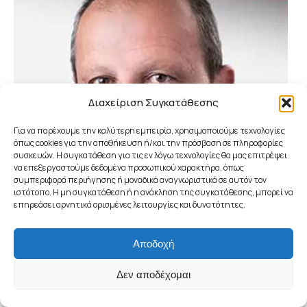
Διαχείριση Συγκατάθεσης
Για να παρέχουμε την καλύτερη εμπειρία, χρησιμοποιούμε τεχνολογίες
όπως cookies για την αποθήκευση ή/και την πρόσβαση σε πληροφορίες
συσκευών. Η συγκατάθεση για τις εν λόγω τεχνολογίες θα μας επιτρέψει
να επεξεργαστούμε δεδομένα προσωπικού χαρακτήρα, όπως
συμπεριφορά περιήγησης ή μοναδικά αναγνωριστικά σε αυτόν τον
ιστότοπο. Η μη συγκατάθεση ή η ανάκληση της συγκατάθεσης, μπορεί να
επηρεάσει αρνητικά ορισμένες λειτουργίες και δυνατότητες.
Αποδοχή
Δεν αποδέχομαι
Ζαχαρίας Μιχαήλ