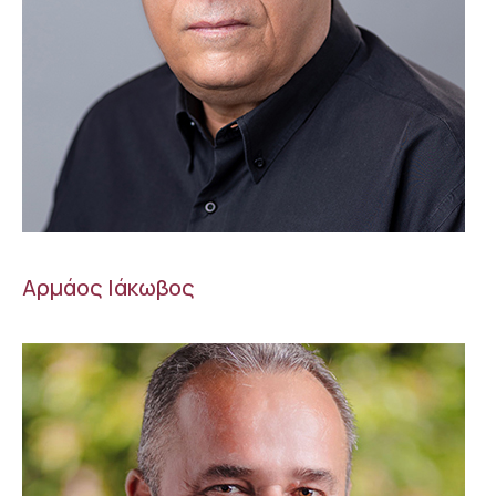
Αρμάος Ιάκωβος