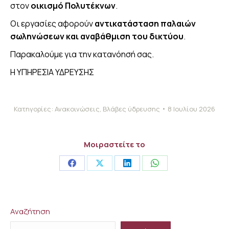
στον
οικισμό Πολυτέκνων
.
Οι εργασίες αφορούν
αντικατάσταση παλαιών
σωληνώσεων και αναβάθμιση του δικτύου
.
Παρακαλούμε για την κατανόησή σας.
Η ΥΠΗΡΕΣΙΑ ΥΔΡΕΥΣΗΣ
Κατηγορίες:
Ανακοινώσεις
,
Βλάβες ύδρευσης
8 Ιουλίου 2026
Μοιραστείτε το
Share
Share
Share
Share
on
on
on
on
Facebook
X
LinkedIn
WhatsApp
Αναζήτηση