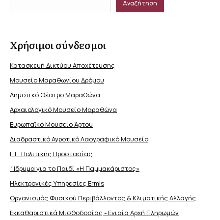
Αναζήτηση
Χρήσιμοι σύνδεσμοι
Κατασκευή Δικτύου Αποχέτευσης
Μουσείο Μαραθωνίου Δρόμου
Δημοτικό Θέατρο Μαραθώνα
Αρχαιολογικό Μουσείο Μαραθώνα
Ευρωπαϊκό Μουσείο Άρτου
Διαδραστικό Αγροτικό Λαογραφικό Μουσείο
Γ.Γ. Πολιτικής Προστασίας
΄Ιδρυμα για το Παιδί «Η Παμμακάριστος»
Ηλεκτρονικές Υπηρεσίες Ermis
Οργανισμός Φυσικού Περιβάλλοντος & Κλιματικής Aλλαγής
Εκκαθαριστικά Μισθοδοσίας - Ενιαία Αρχή Πληρωμών