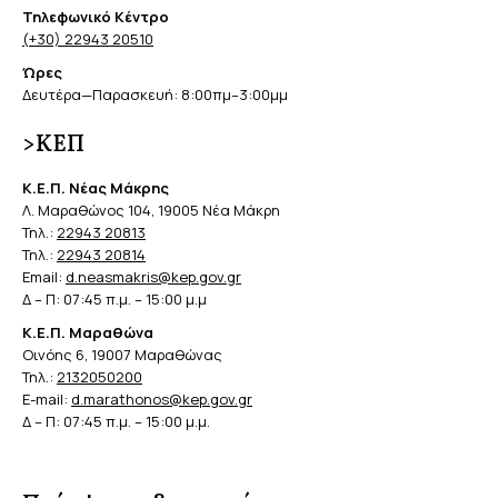
Τηλεφωνικό Κέντρο
(+30) 22943 20510
Ώρες
Δευτέρα—Παρασκευή: 8:00πμ–3:00μμ
>ΚΕΠ
Κ.Ε.Π. Νέας Μάκρης
Λ. Μαραθώνος 104, 19005 Νέα Μάκρη
Τηλ.:
22943 20813
Τηλ.:
22943 20814
Email:
d.neasmakris@kep.gov.gr
Δ – Π: 07:45 π.μ. – 15:00 μ.μ
Κ.Ε.Π. Μαραθώνα
Οινόης 6, 19007 Μαραθώνας
Τηλ.:
2132050200
E-mail:
d.marathonos@kep.gov.gr
Δ – Π: 07:45 π.μ. – 15:00 μ.μ.