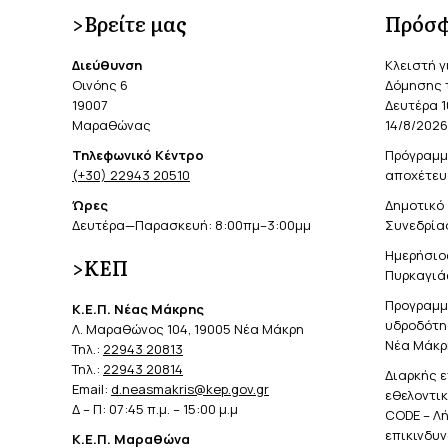
>Βρείτε μας
Πρόσφ
Διεύθυνση
Κλειστή γ
Οινόης 6
Δόμησης 
19007
Δευτέρα 1
Μαραθώνας
14/8/2026
Τηλεφωνικό Κέντρο
Πρόγραμμ
(+30) 22943 20510
αποχέτευ
Ώρες
Δημοτικό 
Δευτέρα—Παρασκευή: 8:00πμ–3:00μμ
Συνεδρίασ
Ημερήσιο
>ΚΕΠ
Πυρκαγιά
Προγραμμ
Κ.Ε.Π. Νέας Μάκρης
υδροδότησ
Λ. Μαραθώνος 104, 19005 Νέα Μάκρη
Νέα Μάκρ
Τηλ.:
22943 20813
Τηλ.:
22943 20814
Διαρκής 
Email:
d.neasmakris@kep.gov.gr
εθελοντι
Δ – Π: 07:45 π.μ. – 15:00 μ.μ
CODE – Λ
επικινδυ
Κ.Ε.Π. Μαραθώνα