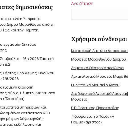
Αναζήτηση
ατες δημοσιεύσεις
ια το κοινό η Υπηρεσία
του Δήμου Μαραθώνος από τη
0 έως και την Πέμπτη,
Χρήσιμοι σύνδεσμοι
α εργασιών δικτύου
σης
Κατασκευή Δικτύου Αποχέτευ
Συμβούλιο – 16η 2026 Τακτική
Μουσείο Μαραθωνίου Δρόμου
η Δ.Σ.
Δημοτικό Θέατρο Μαραθώνα
ς Χάρτης Πρόβλεψης Κινδύνου
Αρχαιολογικό Μουσείο Μαραθ
ς 7/8/2026
Ευρωπαϊκό Μουσείο Άρτου
ατισμένη διακοπή
ης αύριο, Πέμπτη, 6/8/26 στη
Διαδραστικό Αγροτικό Λαογρα
η (Πλαστήρα)
Μουσείο
ετοιμότητα υπηρεσιών και
Γ.Γ. Πολιτικής Προστασίας
κών ομάδων κατάσταση RED
΄Ιδρυμα για το Παιδί «Η
ήψη μέτρων λόγω υψηλής
Παμμακάριστος»
νότητας εκδήλωσης και