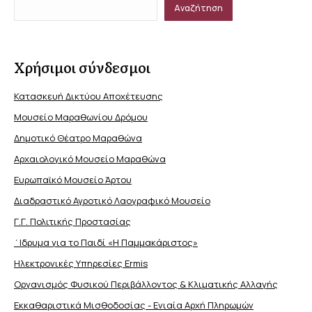
Αναζήτηση
Χρήσιμοι σύνδεσμοι
Κατασκευή Δικτύου Αποχέτευσης
Μουσείο Μαραθωνίου Δρόμου
Δημοτικό Θέατρο Μαραθώνα
Αρχαιολογικό Μουσείο Μαραθώνα
Ευρωπαϊκό Μουσείο Άρτου
Διαδραστικό Αγροτικό Λαογραφικό Μουσείο
Γ.Γ. Πολιτικής Προστασίας
΄Ιδρυμα για το Παιδί «Η Παμμακάριστος»
Ηλεκτρονικές Υπηρεσίες Ermis
Οργανισμός Φυσικού Περιβάλλοντος & Κλιματικής Aλλαγής
Εκκαθαριστικά Μισθοδοσίας - Ενιαία Αρχή Πληρωμών