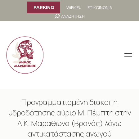
στο
περιεχόμενο
WiFi4EU
ΕΠΙΚΟΙΝΩΝΙΑ
PARKING
Search:
ΑΝΑΖΗΤΗΣΗ
MENU
Προγραμματισμένη διακοπή
υδροδότησης αύριο Μ. Πέμπτη στην
Δ.Κ. Μαραθώνα (Βρανάς) λόγω
αντικατάστασης αγωγού