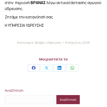
στην περιοχή
ΒΡΑΝΑΣ
λόγω αντικατάστασης αγωγού
ύδρευσης.
Ζητάμε την κατανόησή σας.
Η ΥΠΗΡΕΣΙΑ ΥΔΡΕΥΣΗΣ
Κατηγορία:
Βλάβες ύδρευσης
8 Απριλίου 2026
Μοιραστείτε το
Share
Share
Share
Share
on
on
on
on
Facebook
X
LinkedIn
WhatsApp
Αναζήτηση
Αναζήτηση