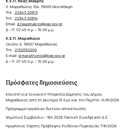
Κ.Ε.Π. Νέας Μάκρης
Λ. Μαραθώνος 104, 19005 Νέα Μάκρη
Τηλ.:
22943 20813
Τηλ.:
22943 20814
Email:
d.neasmakris@kep.gov.gr
Δ – Π: 07:45 π.μ. – 15:00 μ.μ
Κ.Ε.Π. Μαραθώνα
Οινόης 6, 19007 Μαραθώνας
Τηλ.:
2132050200
E-mail:
d.marathonos@kep.gov.gr
Δ – Π: 07:45 π.μ. – 15:00 μ.μ.
Πρόσφατες δημοσιεύσεις
Κλειστή για το κοινό η Υπηρεσία Δόμησης του Δήμου
Μαραθώνος από τη Δευτέρα 10 έως και την Πέμπτη, 14/8/2026
Πρόγραμμα εργασιών δικτύου αποχέτευσης
Δημοτικό Συμβούλιο – 16η 2026 Τακτική Συνεδρίαση Δ.Σ.
Ημερήσιος Χάρτης Πρόβλεψης Κινδύνου Πυρκαγιάς 7/8/2026