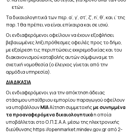
ετών.
Τα δικαιολογητικά των περ. α’, γ’, στ’, ζ’, η’, θ’, και ι’ της
παρ. 1 θα πρέπει να είναι επίκαιρα και σε ισχύ.
Οι ενδιαφερόμενοι οφείλουν να έχουν εξοφλήσει
βεβαιωμένες ληξιπρόθεσμες οφειλές προς το δήμο,
με εξαίρεση τις περιπτώσεις εκκρεμοδικίας και του
διακανονισμού καταβολής αυτών σύμφωνα με τη
σχετική νομοθεσία (ο έλεγχος γίνεται από την
αρμόδια υπηρεσία).
ΔΙΑΔΙΚΑΣΙΑ
Οι ενδιαφερόμενοι για την απόκτηση άδειας
στάσιμου υπαίθριου εμπορίου παραγωγού οφείλουν
να υποβάλλουν
ΜΙΑ
Αίτηση συμμετοχής
με συνημμένα
τα προαναφερόμενα δικαιολογητικά
η οποία
υποβάλλεται στο Ο.Π.Σ.Α.Α. μέσω της ηλεκτρονικής
διεύθυνσης https://openmarket.mindev.gov.gr από 2-