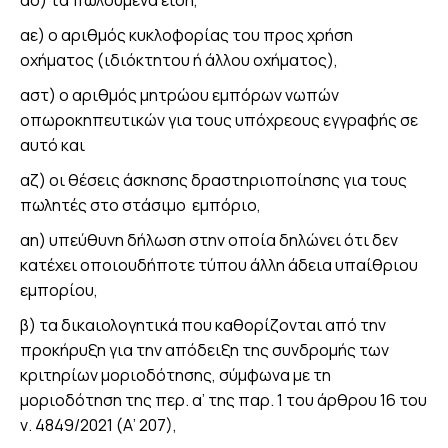
αδ) τα πωλούμενα είδη,
αε) ο αριθμός κυκλοφορίας του προς χρήση
οχήματος (ιδιόκτητου ή άλλου οχήματος),
αστ) ο αριθμός μητρώου εμπόρων νωπών
οπωροκηπευτικών για τους υπόχρεους εγγραφής σε
αυτό και
αζ) οι θέσεις άσκησης δραστηριοποίησης για τους
πωλητές στο στάσιμο εμπόριο,
αη) υπεύθυνη δήλωση στην οποία δηλώνει ότι δεν
κατέχει οποιουδήποτε τύπου άλλη άδεια υπαίθριου
εμπορίου,
β) τα δικαιολογητικά που καθορίζονται από την
προκήρυξη για την απόδειξη της συνδρομής των
κριτηρίων μοριοδότησης, σύμφωνα με τη
μοριοδότηση της περ. α’ της παρ. 1 του άρθρου 16 του
ν. 4849/2021 (Α’ 207),