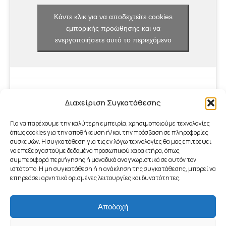
Κάντε κλικ για να αποδεχτείτε cookies
εμπορικής προώθησης και να
ενεργοποιήσετε αυτό το περιεχόμενο
Διαχείριση Συγκατάθεσης
Για να παρέχουμε την καλύτερη εμπειρία, χρησιμοποιούμε τεχνολογίες
όπως cookies για την αποθήκευση ή/και την πρόσβαση σε πληροφορίες
συσκευών. Η συγκατάθεση για τις εν λόγω τεχνολογίες θα μας επιτρέψει
να επεξεργαστούμε δεδομένα προσωπικού χαρακτήρα, όπως
συμπεριφορά περιήγησης ή μοναδικά αναγνωριστικά σε αυτόν τον
ιστότοπο. Η μη συγκατάθεση ή η ανάκληση της συγκατάθεσης, μπορεί να
επηρεάσει αρνητικά ορισμένες λειτουργίες και δυνατότητες.
Αποδοχή
footer_menu
© 2026 - Γραφείο ΤΠΕ Δήμου Μαραθώνος | ICT Office of