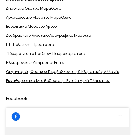
Δημοτικό Θέατρο Μαραθώνα
Αρχαιολογικό Μουσείο Μαραθώνα
Ευρωπαϊκό Μουσείο Άρτου
Διαδραστικό Αγροτικό Λαογραφικό Μουσείο
Γ.Γ. Πολιτικής Προστασίας
΄Ιδρυμα για το Παιδί «Η Παμμακάριστος»
Ηλεκτρονικές Υπηρεσίες Ermis
Οργανισμός Φυσικού Περιβάλλοντος & Κλιματικής Aλλαγής
Εκκαθαριστικά Μισθοδοσίας - Ενιαία Αρχή Πληρωμών
Fecebook