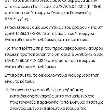
θ) πιστοποιητικό υγείας σε ισχύ, σύμφωνα με την
υπό στοιχεία Υ1γ/Γ.Π./οικ. 35797/04.04.2012 (Β’ 1199)
απόφαση του Υπουργού Υγείας και Κοινωνικής
Αλληλεγγύης,
ι) των ειδικών δικαιολογητικών του άρθρου 7 της υπ’
αριθ. 14883/17-2-2023 απόφασης του Υπουργού
Ανάπτυξης και Επενδύσεων, κατά περίπτωση.
Για την περίπτωση β’ του προαναφερόμενου άρθρου
ισχύει η τροποποίηση της υπ’ αριθ. 95491/5-12-2024
(ΦΕΚ 7590/31-12-2024) απόφασης του Υπουργού
Ανάπτυξης και Επενδύσεων.
Επιπρόσθετα, τα δικαιολογητικά για μοριοδότηση
είναι τα κάτωθι:
Κατοχή τίτλου σπουδών [τριτοβάθμιας
εκπαίδευσης συναφούς με το αντικείμενο της
πρωτογενούς παραγωγής (από ελληνικό ή ισότιμο
αναγνωρισμένο εκπαιδευτικό ίδρυμα της