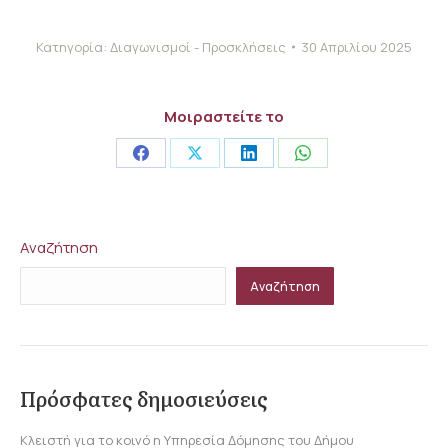
Κατηγορία:
Διαγωνισμοί - Προσκλήσεις
30 Απριλίου 2025
Μοιραστείτε το
Share
Share
Share
Share
on
on
on
on
Facebook
X
LinkedIn
WhatsApp
Αναζήτηση
Αναζήτηση
Πρόσφατες δημοσιεύσεις
Κλειστή για το κοινό η Υπηρεσία Δόμησης του Δήμου