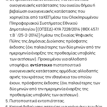
οικογενειακής κατάστασης του οικείου δήμου ή
βεβαίωση οικογενειακής κατάστασης που
χορηγείται από τα ΚΕΠ μέσω του Ολοκληρωμένου
Πληροφοριακού Συστήματος Εθνικού
Δημοτολογίου [(ΟΠΣΕΔ)-ΚΥΑ 7228/2014 (ΦΕΚ 457/
τ.Β΄/25-2-2014)] ή μέσω της Ενιαίας Ψηφιακής
Πύλης της Δημόσιας Διοίκησης πρόσφατης
έκδοσης (όχι παλαιότερης των δύο μηνών από την
ημερομηνία έναρξης της προθεσμίας υποβολής
των αιτήσεων). Προκειμένου για αλλοδαπό
υποψήφιο,
αντίστοιχο
πιστοποιητικό
οικογενειακής κατάστασης αρμόδιας αλλοδαπής
αρχής του κράτους την ιθαγένεια του οποίου
έχουν, πρόσφατης έκδοσης (όχι παλαιότερης των
δύο μηνών από την ημερομηνία έναρξης της
προθεσμίας υποβολής των αιτήσεων).
Πιστοποιητικό εντοπιότητας.
Κατοχή βεβαίωσης αστεγίας για χρόνο άνω των δύο