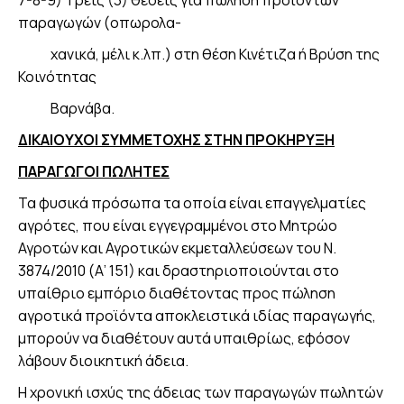
7-8-9) Τρεις (3) θέσεις για πώληση προϊόντων
παραγωγών (οπωρολα-
χανικά, μέλι κ.λπ.) στη θέση Κινέτιζα ή Βρύση της
Κοινότητας
Βαρνάβα.
ΔΙΚΑΙΟΥΧΟΙ ΣΥΜΜΕΤΟΧΗΣ ΣΤΗΝ ΠΡΟΚΗΡΥΞΗ
ΠΑΡΑΓΩΓΟΙ ΠΩΛΗΤΕΣ
Τα φυσικά πρόσωπα τα οποία είναι επαγγελματίες
αγρότες, που είναι εγγεγραμμένοι στο Μητρώο
Αγροτών και Αγροτικών εκμεταλλεύσεων του Ν.
3874/2010 (Α’ 151) και δραστηριοποιούνται στο
υπαίθριο εμπόριο διαθέτοντας προς πώληση
αγροτικά προϊόντα αποκλειστικά ιδίας παραγωγής,
μπορούν να διαθέτουν αυτά υπαιθρίως, εφόσον
λάβουν διοικητική άδεια.
Η χρονική ισχύς της άδειας των παραγωγών πωλητών