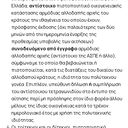
Ελλάδα,
αντίστοιχο
πιστοποιητικό οικογενειακής
κατάστασης αρμόδιας αλλοδαπής αρχής του
κράτους την ιθαγένεια του οποίου έχουν,
πρόσφατης έκδοσης (όχι παλαιότερης των δύο
μηνών από την ημερομηνία έναρξης της
προθεσμίας υποβολής των αιτήσεων)
συνοδευόμενο από έγγραφο
αρμόδιας
αλλοδαπής αρχής (αντίστοιχο της ΑΣΠΕ ή άλλο),
σύμφωνα με το οποίο θα βεβαιώνεται ή
πιστοποιείται, κατά τις διατάξεις του δικαίου του
αλλοδαπού κράτους, η ιδιότητα του πολύτεκνου
γονέα. Επιπλέον, υπεύθυνη δήλωση
ή
συμπλήρωση
του αντίστοιχου τετραγωνιδίου στο έντυπο της
αίτησης περί μη πρόσληψης στον ίδιο φορέα άλλου
μέλους της ίδιας οικογένειας κατά το τρέχον
ημερολογιακό έτος με χρήση της πολυτεκνικής
ιδιότητας.
Οι τρίτεκνοι και οι δίτεκνοι, πιστοποιητικό