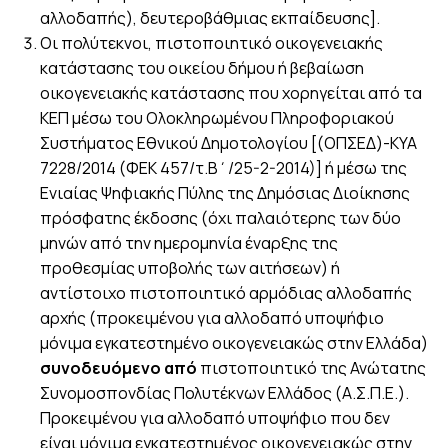
αλλοδαπής), δευτεροβάθμιας εκπαίδευσης].
Οι πολύτεκνοι, πιστοποιητικό οικογενειακής
κατάστασης του οικείου δήμου ή βεβαίωση
οικογενειακής κατάστασης που χορηγείται από τα
ΚΕΠ μέσω του Ολοκληρωμένου Πληροφοριακού
Συστήματος Εθνικού Δημοτολογίου [(ΟΠΣΕΔ)-ΚΥΑ
7228/2014 (ΦΕΚ 457/τ.Β΄/25-2-2014)] ή μέσω της
Ενιαίας Ψηφιακής Πύλης της Δημόσιας Διοίκησης
πρόσφατης έκδοσης (όχι παλαιότερης των δύο
μηνών από την ημερομηνία έναρξης της
προθεσμίας υποβολής των αιτήσεων) ή
αντίστοιχο πιστοποιητικό αρμόδιας αλλοδαπής
αρχής (προκειμένου για αλλοδαπό υποψήφιο
μόνιμα εγκατεστημένο οικογενειακώς στην Ελλάδα)
συνοδευόμενο από
πιστοποιητικό της Ανώτατης
Συνομοσπονδίας Πολυτέκνων Ελλάδος (Α.Σ.Π.Ε.).
Προκειμένου για αλλοδαπό υποψήφιο που δεν
είναι μόνιμα εγκατεστημένος οικογενειακώς στην