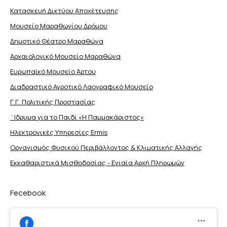
Κατασκευή Δικτύου Αποχέτευσης
Μουσείο Μαραθωνίου Δρόμου
Δημοτικό Θέατρο Μαραθώνα
Αρχαιολογικό Μουσείο Μαραθώνα
Ευρωπαϊκό Μουσείο Άρτου
Διαδραστικό Αγροτικό Λαογραφικό Μουσείο
Γ.Γ. Πολιτικής Προστασίας
΄Ιδρυμα για το Παιδί «Η Παμμακάριστος»
Ηλεκτρονικές Υπηρεσίες Ermis
Οργανισμός Φυσικού Περιβάλλοντος & Κλιματικής Aλλαγής
Εκκαθαριστικά Μισθοδοσίας - Ενιαία Αρχή Πληρωμών
Fecebook