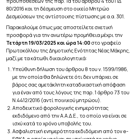
προϋποθέσεων της παρ. 1α του άρθρου 4 του ΠΔ
80/2016 και τη δέσμευση στο οικείο Μητρώο
Δεσμεύσεων της αντίστοιχης πίστωσης με α.α. 301.
Παρακαλούμε όπως μας αποστείλετε σχετική
προσφορά για την ανωτέρω προμήθεια μέχρι την
Τετάρτη 19/03/2025 και ώρα 14:00
στο γραφείο
Πρωτοκόλλου της Δημοτικής Ενότητας Νέας Μάκρης,
μαζί με τα κάτωθι δικαιολογητικά:
Υπεύθυνη δήλωση του άρθρου 8 του ν. 1599/1986,
με την οποία θα δηλώνετε ότι δεν υπάρχει σε
βάρος σας αμετάκλητη καταδικαστική απόφαση
για έναν από τους λόγους της παρ. 1 άρθρο 73 του
Ν.4412/2016 (αντί ποινικού μητρώου).
Αποδεικτικό φορολογικής ενημερότητας
εκδιδόμενο από την Α.Α.Δ.Ε., το οποίο να είναι σε
ισχύ κατά το χρόνο υποβολής του.
Ασφαλιστική ενημερότητα εκδιδόμενη από τον e-
ΕΦΚΑ, η οποία να είναι σε ισχύ κατά το χρόνο