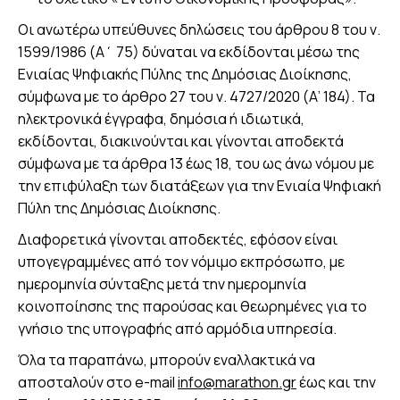
Οι ανωτέρω υπεύθυνες δηλώσεις του άρθρου 8 του ν.
1599/1986 (Α΄ 75) δύναται να εκδίδονται μέσω της
Ενιαίας Ψηφιακής Πύλης της Δημόσιας Διοίκησης,
σύμφωνα με το άρθρο 27 του ν. 4727/2020 (Α’ 184). Τα
ηλεκτρονικά έγγραφα, δημόσια ή ιδιωτικά,
εκδίδονται, διακινούνται και γίνονται αποδεκτά
σύμφωνα με τα άρθρα 13 έως 18, του ως άνω νόμου με
την επιφύλαξη των διατάξεων για την Ενιαία Ψηφιακή
Πύλη της Δημόσιας Διοίκησης.
Διαφορετικά γίνονται αποδεκτές, εφόσον είναι
υπογεγραμμένες από τον νόμιμο εκπρόσωπο, με
ημερομηνία σύνταξης μετά την ημερομηνία
κοινοποίησης της παρούσας και θεωρημένες για το
γνήσιο της υπογραφής από αρμόδια υπηρεσία.
Όλα τα παραπάνω, μπορούν εναλλακτικά να
αποσταλούν στο e-mail
info@marathon.gr
έως και την