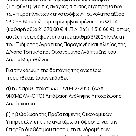
(Τριφύλλι) για τις ανάγκες σίτισης αιγοπροβάτων
των πυρόπληκτων κτηνοτρόφων», συνολικής αξίας
23.296,60 ευρώ συμπεριλαμβανομένου του Φ.Π.Α.
(καθαρή αξία 21.978,00 €, Φ.Π.Α. 24%, 1.318,60 €), όπως
αυτές περιγράφονται στη με αριθμό 3/2024 Μελέτη
του Τμήματος Αγροτικής Παραγωγής και Αλιείας της
Δ/νσης Τοπικής και Οικονομικής Ανάπτυξης του
Δήμου Μαραθώνος.
Για την κάλυψη της δαπάνης της ανωτέρω
προμήθειας έχουν εκδοθεί:
α) η με αριθ. πρωτ. 4405/20-02-2025 (ΑΔΑ
9ΗΧΜΩΛΜ-ΘΤΘ) Απόφαση Ανάληψης Υποχρέωσης
Δημάρχου και
β) η βεβαίωση της Προϊσταμένης Οικονομικών
Υπηρεσιών, επί της ανωτέρω απόφασης, για την
ύπαρξη διαθέσιμου ποσού, τη συνδρομή των