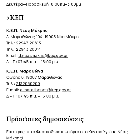
Δευτέρα—Παρασκευή: 8:00πμ–3:00μμ
>ΚΕΠ
Κ.Ε.Π. Νέας Μάκρης
Λ. Μαραθώνος 104, 19005 Νέα Μάκρη
Τηλ.:
22943 20813
Τηλ.:
22943 20814
Email:
d.neasmakris@kep.gov.gr
Δ – Π: 07:45 π.μ. – 15:00 μ.μ
Κ.Ε.Π. Μαραθώνα
Οινόης 6, 19007 Μαραθώνας
Τηλ.:
2132050200
E-mail:
d.marathonos@kep.gov.gr
Δ – Π: 07:45 π.μ. – 15:00 μ.μ.
Πρόσφατες δημοσιεύσεις
Επιστρέφει το Φυσικοθεραπευτήριο στο Κέντρο Υγείας Νέας
Μάκρης!