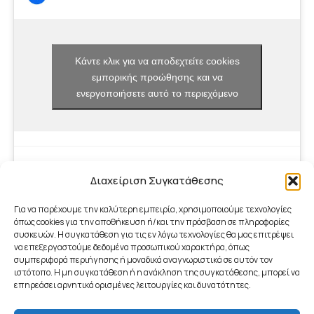
Κάντε κλικ για να αποδεχτείτε cookies
εμπορικής προώθησης και να
ενεργοποιήσετε αυτό το περιεχόμενο
Διαχείριση Συγκατάθεσης
Για να παρέχουμε την καλύτερη εμπειρία, χρησιμοποιούμε τεχνολογίες
όπως cookies για την αποθήκευση ή/και την πρόσβαση σε πληροφορίες
συσκευών. Η συγκατάθεση για τις εν λόγω τεχνολογίες θα μας επιτρέψει
να επεξεργαστούμε δεδομένα προσωπικού χαρακτήρα, όπως
συμπεριφορά περιήγησης ή μοναδικά αναγνωριστικά σε αυτόν τον
ιστότοπο. Η μη συγκατάθεση ή η ανάκληση της συγκατάθεσης, μπορεί να
επηρεάσει αρνητικά ορισμένες λειτουργίες και δυνατότητες.