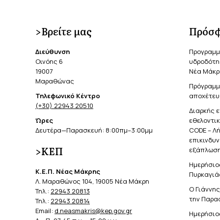
>Βρείτε μας
Πρόσφ
Διεύθυνση
Προγραμμ
Οινόης 6
υδροδότησ
19007
Νέα Μάκρ
Μαραθώνας
Πρόγραμμ
Τηλεφωνικό Κέντρο
αποχέτευ
(+30) 22943 20510
Διαρκής 
Ώρες
εθελοντι
Δευτέρα—Παρασκευή: 8:00πμ–3:00μμ
CODE – Λ
επικινδυ
>ΚΕΠ
εξάπλωση
Ημερήσιο
Κ.Ε.Π. Νέας Μάκρης
Πυρκαγιά
Λ. Μαραθώνος 104, 19005 Νέα Μάκρη
Ο Γιάννη
Τηλ.:
22943 20813
την Παρα
Τηλ.:
22943 20814
Email:
d.neasmakris@kep.gov.gr
Ημερήσιο