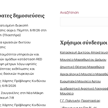
Αναζήτηση
ατες δημοσιεύσεις
ατισμένη διακοπή
ης αύριο, Πέμπτη, 6/8/26 στη
η (Πλαστήρα)
Χρήσιμοι σύνδεσμοι
α εργασιών δικτύου
σης
Κατασκευή Δικτύου Αποχέτευ
ετοιμότητα υπηρεσιών και
κών ομάδων κατάσταση RED
Μουσείο Μαραθωνίου Δρόμου
ήψη μέτρων λόγω υψηλής
Δημοτικό Θέατρο Μαραθώνα
νότητας εκδήλωσης και
ς δασικών πυρκαγιών
Αρχαιολογικό Μουσείο Μαραθ
ς Χάρτης Πρόβλεψης Κινδύνου
Ευρωπαϊκό Μουσείο Άρτου
ς 6/8/2026
Διαδραστικό Αγροτικό Λαογρα
ς Ζουγανέλης στη Νέα Μάκρη
Μουσείο
σκευή 7/8
Γ.Γ. Πολιτικής Προστασίας
ς Χάρτης Πρόβλεψης Κινδύνου
΄Ιδρυμα για το Παιδί «Η