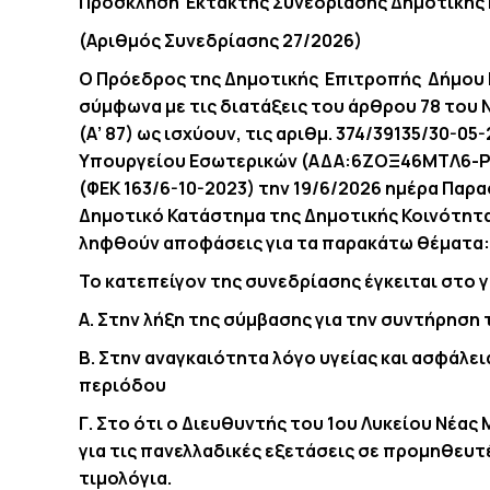
Πρόσκληση Έκτακτης Συνεδρίασης Δημοτικής
(Αριθμός Συνεδρίασης
27
/2026)
Ο Πρόεδρος της Δημοτικής Επιτροπής Δήμου 
σύμφωνα με τις διατάξεις του άρθρου 78 του Ν.
(Α’ 87) ως ισχύουν, τις αριθμ. 374/39135/30-0
Υπουργείου Εσωτερικών (ΑΔΑ:6ΖΟΞ46ΜΤΛ6-ΡΨ),
(ΦΕΚ 163/6-10-2023) την 19/6/2026 ημέρα Παρα
Δημοτικό Κατάστημα της Δημοτικής Κοινότητ
ληφθούν αποφάσεις για τα παρακάτω θέματα:
Το κατεπείγον της συνεδρίασης έγκειται στο 
Α. Στην λήξη της σύμβασης για την συντήρηση
Β. Στην αναγκαιότητα λόγο υγείας και ασφάλ
περιόδου
Γ. Στο ότι ο Διευθυντής του 1ου Λυκείου Νέας
για τις πανελλαδικές εξετάσεις σε προμηθευτ
τιμολόγια.