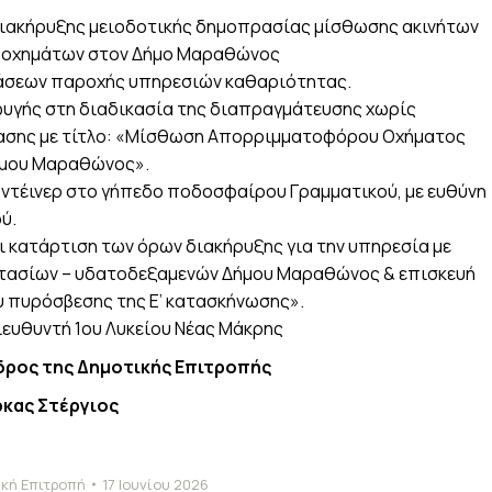
διακήρυξης μειοδοτικής δημοπρασίας μίσθωσης ακινήτων
ς οχημάτων στον Δήμο Μαραθώνος
άσεων παροχής υπηρεσιών καθαριότητας.
φυγής στη διαδικασία της διαπραγμάτευσης χωρίς
βασης με τίτλο: «Μίσθωση Απορριμματοφόρου Οχήματος
Δήμου Μαραθώνος».
ντέινερ στο γήπεδο ποδοσφαίρου Γραμματικού, με ευθύνη
ύ.
ι κατάρτιση των όρων διακήρυξης για την υπηρεσία με
οστασίων – υδατοδεξαμενών Δήμου Μαραθώνος & επισκευή
 πυρόσβεσης της Ε’ κατασκήνωσης».
ευθυντή 1ου Λυκείου Νέας Μάκρης
δρος της Δημοτικής Επιτροπής
ρκας Στέργιος
κή Επιτροπή
17 Ιουνίου 2026