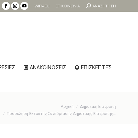
Search:
WiFi4EU
ΕΠΙΚΟΙΝΩΝΙΑ
ΑΝΑΖΗΤΗΣΗ
Facebook
Instagram
YouTube
page
page
page
opens
opens
opens
in
in
in
new
new
new
window
window
window
ΡΕΣΙΕΣ
ΑΝΑΚΟΙΝΩΣΕΙΣ
ΕΠΙΣΚΕΠΤΕΣ
Αρχική
Δημοτική Επιτροπή
Πρόσκληση Έκτακτης Συνεδρίασης Δημοτικής Επιτροπής…