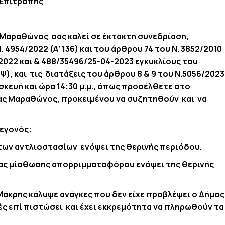
 Επιτροπής
Μαραθώνος σας καλεί σε έκτακτη συνεδρίαση,
 4954/2022 (Α’ 136) και του άρθρου 74 του Ν. 3852/2010
5-2022 και & 488/35496/25-04-2023 εγκυκλίους του
 και τις διατάξεις του άρθρου 8 & 9 του Ν.5056/2023
σκευή και ώρα 14:30 μ.μ., όπως προσέλθετε στο
ας Μαραθώνος, προκειμένου να συζητηθούν και να
γεγονός:
 των αντλιοστασίων ενόψει της θερινής περιόδου.
ειας μίσθωσης απορριμματοφόρου ενόψει της θερινής
 Μάκρης κάλυψε ανάγκες που δεν είχε προβλέψει ο Δήμος
ές επί πιστώσει και έχει εκκρεμότητα να πληρωθούν τα