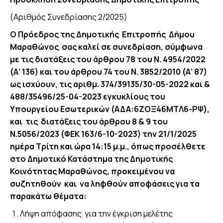
(Αριθμός Συνεδρίασης 2/2025)
Ο Πρόεδρος της Δημοτικής Επιτροπής Δήμου
Μαραθώνος σας καλεί σε συνεδρίαση, σύμφωνα
με τις διατάξεις του άρθρου 78 του Ν. 4954/2022
(Α’ 136) και του άρθρου 74 του Ν. 3852/2010 (Α’ 87)
ως ισχύουν, τις αριθμ. 374/39135/30-05-2022 και &
488/35496/25-04-2023 εγκυκλίους του
Υπουργείου Εσωτερικών (ΑΔΑ:6ΖΟΞ46ΜΤΛ6-ΡΨ),
και τις διατάξεις του άρθρου 8 & 9 του
Ν.5056/2023 (ΦΕΚ 163/6-10-2023) την 21/1/2025
ημέρα Τρίτη και ώρα 14:15 μ.μ., όπως προσέλθετε
στο Δημοτικό Κατάστημα της Δημοτικής
Κοινότητας Μαραθώνος, προκειμένου να
συζητηθούν και να ληφθούν αποφάσεις για τα
παρακάτω θέματα:
Λήψη απόφασης για την έγκριση μελέτης