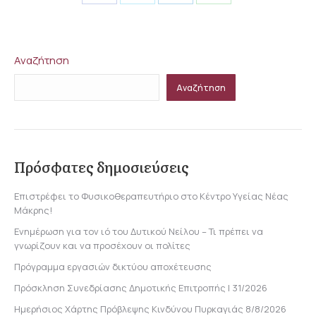
Share
Share
Share
Share
on
on
on
on
Facebook
X
LinkedIn
WhatsApp
Αναζήτηση
Αναζήτηση
Πρόσφατες δημοσιεύσεις
Επιστρέφει το Φυσικοθεραπευτήριο στο Κέντρο Υγείας Νέας
Μάκρης!
Ενημέρωση για τον ιό του Δυτικού Νείλου – Τι πρέπει να
γνωρίζουν και να προσέχουν οι πολίτες
Πρόγραμμα εργασιών δικτύου αποχέτευσης
Πρόσκληση Συνεδρίασης Δημοτικής Επιτροπής | 31/2026
Ημερήσιος Χάρτης Πρόβλεψης Κινδύνου Πυρκαγιάς 8/8/2026