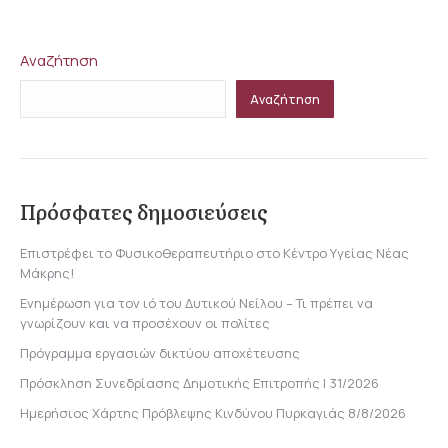
on
on
on
on
Facebook
X
LinkedIn
WhatsApp
Αναζήτηση
Αναζήτηση
Πρόσφατες δημοσιεύσεις
Επιστρέφει το Φυσικοθεραπευτήριο στο Κέντρο Υγείας Νέας
Μάκρης!
Ενημέρωση για τον ιό του Δυτικού Νείλου – Τι πρέπει να
γνωρίζουν και να προσέχουν οι πολίτες
Πρόγραμμα εργασιών δικτύου αποχέτευσης
Πρόσκληση Συνεδρίασης Δημοτικής Επιτροπής | 31/2026
Ημερήσιος Χάρτης Πρόβλεψης Κινδύνου Πυρκαγιάς 8/8/2026