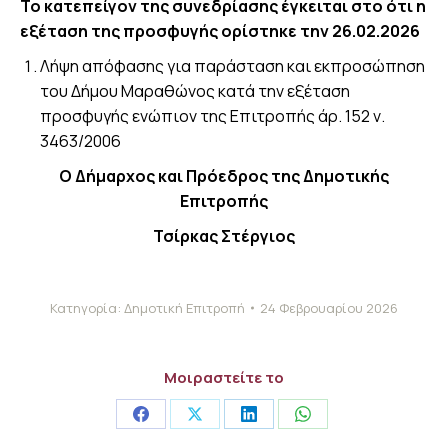
Το κατεπείγον της συνεδρίασης έγκειται στο ότι η
εξέταση της προσφυγής ορίστηκε την 26.02.2026
Λήψη απόφασης για παράσταση και εκπροσώπηση
του Δήμου Μαραθώνος κατά την εξέταση
προσφυγής ενώπιον της Επιτροπής άρ. 152 ν.
3463/2006
Ο Δήμαρχος και Πρόεδρος της Δημοτικής
Επιτροπής
Τσίρκας Στέργιος
Κατηγορία:
Δημοτική Επιτροπή
24 Φεβρουαρίου 2026
Μοιραστείτε το
Share
Share
Share
Share