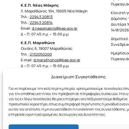
Πυρκαγιά
Κ.Ε.Π. Νέας Μάκρης
Λ. Μαραθώνος 104, 19005 Νέα Μάκρη
Κλειστή γ
Τηλ.:
22943 20813
Δόμησης 
Τηλ.:
22943 20814
Δευτέρα 1
Email:
d.neasmakris@kep.gov.gr
14/8/2026
Δ – Π: 07:45 π.μ. – 15:00 μ.μ
Δημοτικό 
Κ.Ε.Π. Μαραθώνα
Συνεδρίασ
Οινόης 6, 19007 Μαραθώνας
Ημερήσιο
Τηλ.:
2132050200
Πυρκαγιά
E-mail:
d.marathonos@kep.gov.gr
Δ – Π: 07:45 π.μ. – 15:00 μ.μ.
Διαχείριση Συγκατάθεσης
Για να παρέχουμε την καλύτερη εμπειρία, χρησιμοποιούμε τεχνολογίες όπω
για την αποθήκευση ή/και την πρόσβαση σε πληροφορίες συσκευών. Η συ
για τις εν λόγω τεχνολογίες θα μας επιτρέψει να επεξεργαστούμε δεδομένα
προσωπικού χαρακτήρα, όπως συμπεριφορά περιήγησης ή μοναδικά αναγν
αυτόν τον ιστότοπο. Η μη συγκατάθεση ή η ανάκληση της συγκατάθεσης, μ
επηρεάσει αρνητικά ορισμένες λειτουργίες και δυνατότητες.
Επεξε