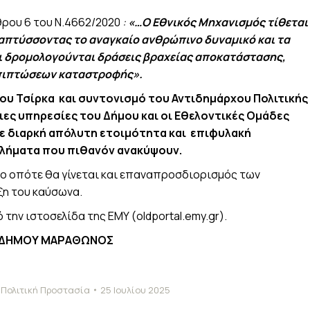
θρου 6 του Ν.4662/2020
:
«…Ο Εθνικός Μηχανισμός τίθεται
ναπτύσσοντας το αναγκαίο ανθρώπινο δυναμικό και τα
και δρομολογούνται δράσεις βραχείας αποκατάστασης,
επιπτώσεων καταστροφής».
ου Τσίρκα και συντονισμό του Αντιδημάρχου Πολιτικής
ιες υπηρεσίες του Δήμου και οι Εθελοντικές Ομάδες
σε διαρκή απόλυτη ετοιμότητα
και
επιφυλακή
βλήματα που πιθανόν ανακύψουν
.
ρο οπότε θα γίνεται και επαναπροσδιορισμός των
ξη του καύσωνα.
ό την ιστοσελίδα της ΕΜΥ (oldportal.emy.gr).
ΑΣ ΔΗΜΟΥ ΜΑΡΑΘΩΝΟΣ
,
Πολιτική Προστασία
25 Ιουλίου 2025