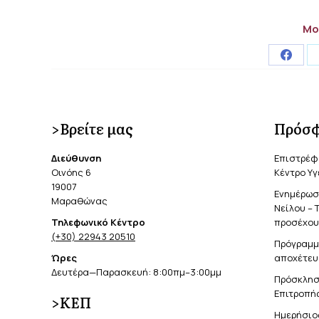
Μο
Share
on
Faceb
>Βρείτε μας
Πρόσφ
Διεύθυνση
Επιστρέφ
Οινόης 6
Κέντρο Υγ
19007
Ενημέρωση
Μαραθώνας
Νείλου – 
Τηλεφωνικό Κέντρο
προσέχουν
(+30) 22943 20510
Πρόγραμμ
Ώρες
αποχέτευ
Δευτέρα—Παρασκευή: 8:00πμ–3:00μμ
Πρόσκλησ
Επιτροπής
>ΚΕΠ
Ημερήσιο