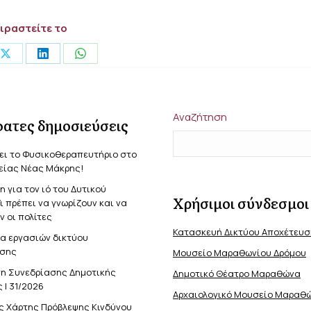
ιραστείτε το
Share
Share
Share
on
on
on
ook
X
LinkedIn
WhatsApp
Αναζήτηση
ατες δημοσιεύσεις
ει το Φυσικοθεραπευτήριο στο
είας Νέας Μάκρης!
 για τον ιό του Δυτικού
Χρήσιμοι σύνδεσμοι
Τι πρέπει να γνωρίζουν και να
 οι πολίτες
Κατασκευή Δικτύου Αποχέτευ
α εργασιών δικτύου
σης
Μουσείο Μαραθωνίου Δρόμου
η Συνεδρίασης Δημοτικής
Δημοτικό Θέατρο Μαραθώνα
 | 31/2026
Αρχαιολογικό Μουσείο Μαραθ
ς Χάρτης Πρόβλεψης Κινδύνου