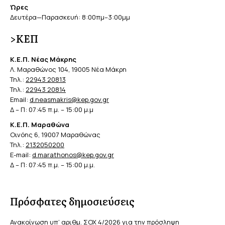
Ώρες
Δευτέρα—Παρασκευή: 8:00πμ–3:00μμ
>ΚΕΠ
Κ.Ε.Π. Νέας Μάκρης
Λ. Μαραθώνος 104, 19005 Νέα Μάκρη
Τηλ.:
22943 20813
Τηλ.:
22943 20814
Email:
d.neasmakris@kep.gov.gr
Δ – Π: 07:45 π.μ. – 15:00 μ.μ
Κ.Ε.Π. Μαραθώνα
Οινόης 6, 19007 Μαραθώνας
Τηλ.:
2132050200
E-mail:
d.marathonos@kep.gov.gr
Δ – Π: 07:45 π.μ. – 15:00 μ.μ.
Πρόσφατες δημοσιεύσεις
Ανακοίνωση υπ’ αριθμ. ΣΟΧ 4/2026 για την πρόσληψη