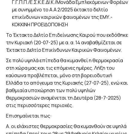
Γ.Γ.Π.Π./Ε.Σ.Κ.Ε.ΔΙ.Κ./Μονάδα Εμπλεκόμενων Φορέων
με συνημμένο το A.A 2/2025 έκτακτο δελτίο
επικίνδυνων καιρικών φαινομένων της ΕΜΥ.-
ΚΟΚΚΙΝΗ ΠΡΟΕΙΔΟΠΟΙΗΣΗ
Το Έκτακτο Δελτίο Επιδείνωσης Καιρού που εκδόθηκε
την Κυριακή (20-07-25) με α. α. 14 αναβαθμίζεται σε
Έκτακτο Δελτίο Επικίνδυνων Καιρικών Φαινομένων.
Σε πολύ υψηλά επίπεδα θα κυμανθεί η θερμοκρασία
στη χώρα μας και τις επόμενες ημέρες. Λήξη του
καύσωνα προβλέπεται, μόνο στη βορειοδυτική
Ελλάδα το απόγευμα της Κυριακής (27-07-25), ενώ και
βαθμιαία υποχώρηση των πολύ υψηλών
θερμοκρασιών αναμένεται τη Δευτέρα (28-7-2025)
στις περισσότερες περιοχές.
Επισημαίνεται πως:
Α. οι ελάχιστες θερμοκρασίες θα κυμανθούν σε υψηλά
επίπεδα (περί τους 28 με 29 βαθμούς Κελσίου κυρίως