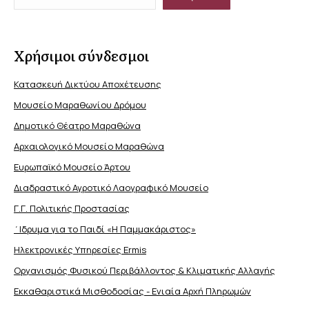
Χρήσιμοι σύνδεσμοι
Κατασκευή Δικτύου Αποχέτευσης
Μουσείο Μαραθωνίου Δρόμου
Δημοτικό Θέατρο Μαραθώνα
Αρχαιολογικό Μουσείο Μαραθώνα
Ευρωπαϊκό Μουσείο Άρτου
Διαδραστικό Αγροτικό Λαογραφικό Μουσείο
Γ.Γ. Πολιτικής Προστασίας
΄Ιδρυμα για το Παιδί «Η Παμμακάριστος»
Ηλεκτρονικές Υπηρεσίες Ermis
Οργανισμός Φυσικού Περιβάλλοντος & Κλιματικής Aλλαγής
Εκκαθαριστικά Μισθοδοσίας - Ενιαία Αρχή Πληρωμών