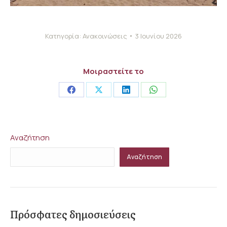
Κατηγορία:
Ανακοινώσεις
3 Ιουνίου 2026
Μοιραστείτε το
Share
Share
Share
Share
on
on
on
on
Facebook
X
LinkedIn
WhatsApp
Αναζήτηση
Αναζήτηση
Πρόσφατες δημοσιεύσεις