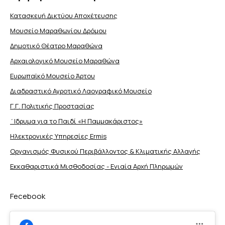
Κατασκευή Δικτύου Αποχέτευσης
Μουσείο Μαραθωνίου Δρόμου
Δημοτικό Θέατρο Μαραθώνα
Αρχαιολογικό Μουσείο Μαραθώνα
Ευρωπαϊκό Μουσείο Άρτου
Διαδραστικό Αγροτικό Λαογραφικό Μουσείο
Γ.Γ. Πολιτικής Προστασίας
΄Ιδρυμα για το Παιδί «Η Παμμακάριστος»
Ηλεκτρονικές Υπηρεσίες Ermis
Οργανισμός Φυσικού Περιβάλλοντος & Κλιματικής Aλλαγής
Εκκαθαριστικά Μισθοδοσίας - Ενιαία Αρχή Πληρωμών
Fecebook