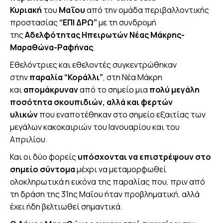
Κυριακή
του
Μαΐου
από την ομάδα περιβαλλοντικής
προστασίας
“ΕΠΙ ΔΡΩ”
με τη συνδρομή
της
Αδελφότητας Ηπειρωτών Νέας Μάκρης-
Μαραθώνα-Ραφήνας
.
Εθελόντριες και εθελοντές συγκεντρώθηκαν
στην
παραλία “Κοράλλι”
, στη Νέα Μάκρη
και
απομάκρυναν
από το σημείο μια
πολύ μεγάλη
ποσότητα σκουπιδιών, αλλά και φερτών
υλικών
που εναποτέθηκαν στο σημείο εξαιτίας των
μεγάλων κακοκαιριών του Ιανουαρίου και του
Απριλίου.
Και οι δύο φορείς
υπόσχονται να επιστρέψουν στο
σημείο σύντομα
μέχρι να μεταμορφωθεί
ολοκληρωτικά η εικόνα της παραλίας που, πριν από
τη δράση της 31ης Μαΐου ήταν προβληματική, αλλά
έχει ήδη βελτιωθεί σημαντικά.