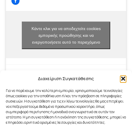
Κάντε κλικ για να αποδεχτείτε cookies
εμπορικής προώθησης και να
ενεργοποιήσετε αυτό το περιεχόμενο
Διαχείριση Συγκατάθεσης
Για να παρέχουμε την καλύτερη εμπειρία, χρησιμοποιούμε τεχνολογίες
όπως cookies για την αποθήκευση ή/και την πρόσβαση σε πληροφορίες
συσκευών. Η συγκατάθεση για τις εν λόγω τεχνολογίες θα μας επιτρέψει
να επεξεργαστούμε δεδομένα προσωπικού χαρακτήρα, όπως
συμπεριφορά περιήγησης ή μοναδικά αναγνωριστικά σε αυτόν τον
ιστότοπο. Η μη συγκατάθεση ή η ανάκληση της συγκατάθεσης, μπορεί να
επηρεάσει αρνητικά ορισμένες λειτουργίες και δυνατότητες.