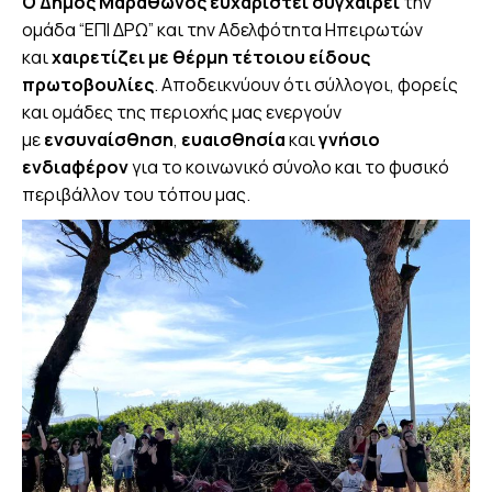
Ο Δήμος Μαραθώνος ευχαριστεί συγχαίρει
την
ομάδα “ΕΠΙ ΔΡΩ” και την Αδελφότητα Ηπειρωτών
και
χαιρετίζει με θέρμη τέτοιου είδους
πρωτοβουλίες
. Αποδεικνύουν ότι σύλλογοι, φορείς
και ομάδες της περιοχής μας ενεργούν
με
ενσυναίσθηση
,
ευαισθησία
και
γνήσιο
ενδιαφέρον
για το κοινωνικό σύνολο και το φυσικό
περιβάλλον του τόπου μας.