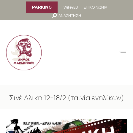
στο
περιεχόμενο
WiFi4EU
ΕΠΙΚΟΙΝΩΝΙΑ
PARKING
Search:
ΑΝΑΖΗΤΗΣΗ
MENU
Σινέ Αλίκη 12-18/2 (ταινία ενηλίκων)
You are here: