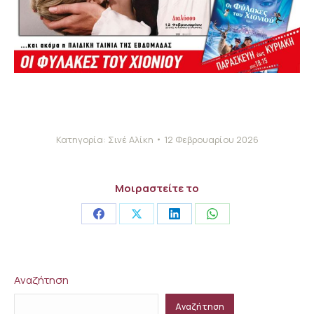
Κατηγορία:
Σινέ Αλίκη
12 Φεβρουαρίου 2026
Μοιραστείτε το
Share
Share
Share
Share
on
on
on
on
Facebook
X
LinkedIn
WhatsApp
Αναζήτηση
Αναζήτηση