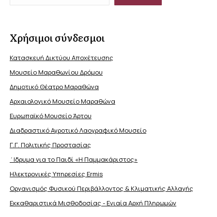
Χρήσιμοι σύνδεσμοι
Κατασκευή Δικτύου Αποχέτευσης
Μουσείο Μαραθωνίου Δρόμου
Δημοτικό Θέατρο Μαραθώνα
Αρχαιολογικό Μουσείο Μαραθώνα
Ευρωπαϊκό Μουσείο Άρτου
Διαδραστικό Αγροτικό Λαογραφικό Μουσείο
Γ.Γ. Πολιτικής Προστασίας
΄Ιδρυμα για το Παιδί «Η Παμμακάριστος»
Ηλεκτρονικές Υπηρεσίες Ermis
Οργανισμός Φυσικού Περιβάλλοντος & Κλιματικής Aλλαγής
Εκκαθαριστικά Μισθοδοσίας - Ενιαία Αρχή Πληρωμών