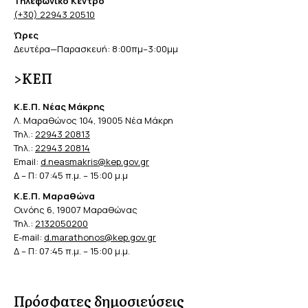
Τηλεφωνικό Κέντρο
(+30) 22943 20510
Ώρες
Δευτέρα—Παρασκευή: 8:00πμ–3:00μμ
>ΚΕΠ
Κ.Ε.Π. Νέας Μάκρης
Λ. Μαραθώνος 104, 19005 Νέα Μάκρη
Τηλ.:
22943 20813
Τηλ.:
22943 20814
Email:
d.neasmakris@kep.gov.gr
Δ – Π: 07:45 π.μ. – 15:00 μ.μ
Κ.Ε.Π. Μαραθώνα
Οινόης 6, 19007 Μαραθώνας
Τηλ.:
2132050200
E-mail:
d.marathonos@kep.gov.gr
Δ – Π: 07:45 π.μ. – 15:00 μ.μ.
Πρόσφατες δημοσιεύσεις