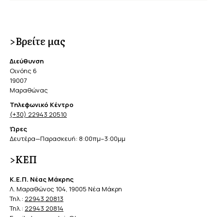
>Βρείτε μας
Διεύθυνση
Οινόης 6
19007
Μαραθώνας
Τηλεφωνικό Κέντρο
(+30) 22943 20510
Ώρες
Δευτέρα—Παρασκευή: 8:00πμ–3:00μμ
>ΚΕΠ
Κ.Ε.Π. Νέας Μάκρης
Λ. Μαραθώνος 104, 19005 Νέα Μάκρη
Τηλ.:
22943 20813
Τηλ.:
22943 20814