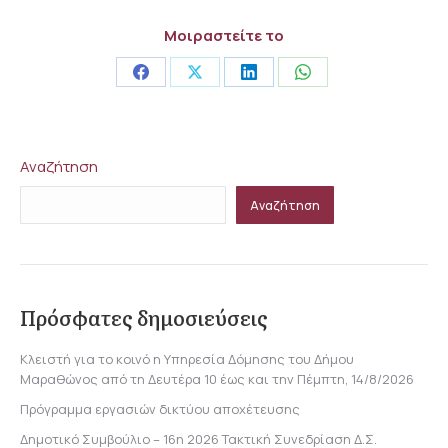
Μοιραστείτε το
Share
Share
Share
Share
on
on
on
on
Facebook
X
LinkedIn
WhatsApp
Αναζήτηση
Αναζήτηση
Πρόσφατες δημοσιεύσεις
Κλειστή για το κοινό η Υπηρεσία Δόμησης του Δήμου
Μαραθώνος από τη Δευτέρα 10 έως και την Πέμπτη, 14/8/2026
Πρόγραμμα εργασιών δικτύου αποχέτευσης
Δημοτικό Συμβούλιο – 16η 2026 Τακτική Συνεδρίαση Δ.Σ.