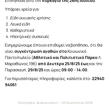
επλήγησαν από την
πυρκαγιά της 26ης Ιουλίου
.
Υπάρχει χρεία για:
Είδη οικιακής χρήσης
Λευκά είδη
Καθαριστικά
Ηλεκτρικές συσκευές
Ενημερώνουμε όποιον επιθυμεί να βοηθήσει, ότι θα
γίνει
συγκέντρωση αγαθών στο
Κοινωνικό
Παντοπωλείο (
Αθλητικό και Πολιτιστικό Πάρκο
Λ.
Μαραθώνος 196)
από Δευτέρα 25/8/25 έως
και την
Παρασκευή,
29/8/25
και ώρες
09:00
–
14:00
.
Για περισσότερες πληροφορίες, καλέστε στο:
22940
94061
Κατηγορία:
Ανακοινώσεις
20 Αυγούστου 2025