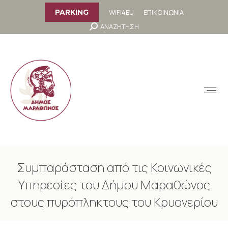
στο
περιεχόμενο
WiFi4EU
ΕΠΙΚΟΙΝΩΝΙΑ
PARKING
Search:
ΑΝΑΖΗΤΗΣΗ
MENU
Συμπαράσταση από τις Κοινωνικές
Υπηρεσίες του Δήμου Μαραθώνος
στους πυρόπληκτους του Κρυονερίου
You are here: