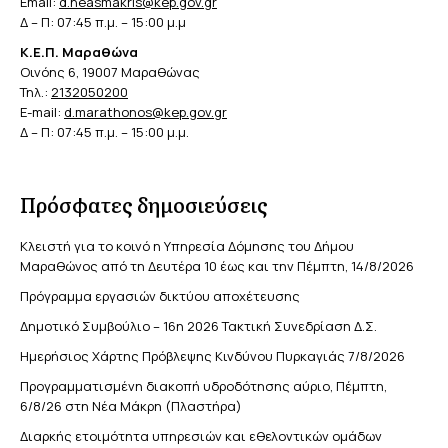
Email:
d.neasmakris@kep.gov.gr
Δ – Π: 07:45 π.μ. – 15:00 μ.μ
Κ.Ε.Π. Μαραθώνα
Οινόης 6, 19007 Μαραθώνας
Τηλ.:
2132050200
E-mail:
d.marathonos@kep.gov.gr
Δ – Π: 07:45 π.μ. – 15:00 μ.μ.
Πρόσφατες δημοσιεύσεις
Κλειστή για το κοινό η Υπηρεσία Δόμησης του Δήμου
Μαραθώνος από τη Δευτέρα 10 έως και την Πέμπτη, 14/8/2026
Πρόγραμμα εργασιών δικτύου αποχέτευσης
Δημοτικό Συμβούλιο – 16η 2026 Τακτική Συνεδρίαση Δ.Σ.
Ημερήσιος Χάρτης Πρόβλεψης Κινδύνου Πυρκαγιάς 7/8/2026
Προγραμματισμένη διακοπή υδροδότησης αύριο, Πέμπτη,
6/8/26 στη Νέα Μάκρη (Πλαστήρα)
Διαρκής ετοιμότητα υπηρεσιών και εθελοντικών ομάδων