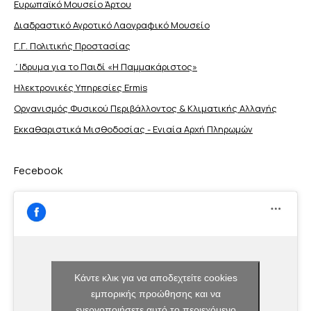
Ευρωπαϊκό Μουσείο Άρτου
Διαδραστικό Αγροτικό Λαογραφικό Μουσείο
Γ.Γ. Πολιτικής Προστασίας
΄Ιδρυμα για το Παιδί «Η Παμμακάριστος»
Ηλεκτρονικές Υπηρεσίες Ermis
Οργανισμός Φυσικού Περιβάλλοντος & Κλιματικής Aλλαγής
Εκκαθαριστικά Μισθοδοσίας - Ενιαία Αρχή Πληρωμών
Fecebook
Κάντε κλικ για να αποδεχτείτε cookies
εμπορικής προώθησης και να
ενεργοποιήσετε αυτό το περιεχόμενο